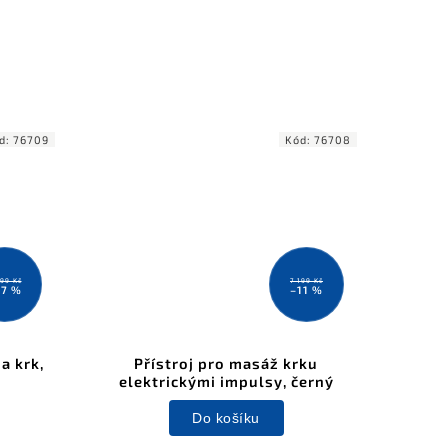
d:
76709
Kód:
76708
999 Kč
7 199 Kč
17 %
–11 %
a krk,
Přístroj pro masáž krku
elektrickými impulsy, černý
Do košíku