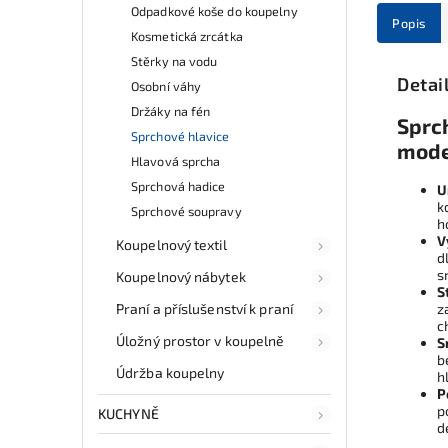
Odpadkové koše do koupelny
Popis
Kosmetická zrcátka
Stěrky na vodu
Detai
Osobní váhy
Držáky na fén
Sprc
Sprchové hlavice
mode
Hlavová sprcha
Sprchová hadice
U
k
Sprchové soupravy
h
V
Koupelnový textil
d
s
Koupelnový nábytek
S
Praní a příslušenství k praní
z
c
Úložný prostor v koupelně
S
b
Údržba koupelny
h
P
p
KUCHYNĚ
d