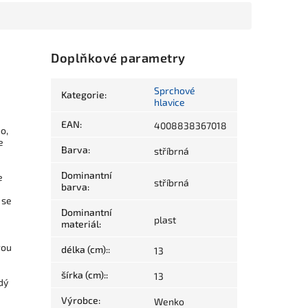
Doplňkové parametry
Sprchové
Kategorie
:
hlavice
EAN
:
4008838367018
o,
e
Barva
:
stříbrná
Dominantní
e
stříbrná
barva
:
 se
Dominantní
plast
materiál
:
rou
délka (cm):
:
13
šírka (cm):
:
13
dý
Výrobce
:
Wenko