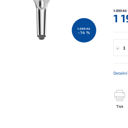
1 399 Kč
1 
1 399 Kč
–14 %
Detailn
Tisk