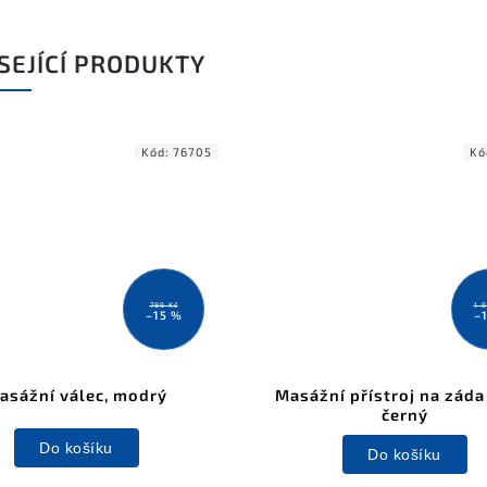
SEJÍCÍ PRODUKTY
Kód:
76705
Kó
789 Kč
1 
–15 %
–
asážní válec, modrý
Masážní přístroj na záda 
černý
Do košíku
Do košíku