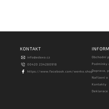
KONTAKT
INFORM
Obchodní 
info
@
edaxo.cz
Podmínky 
00420 234280918
Doprava, p
https://www.facebook.com/wenko.shop
Nařízení o
Kontakty
Deklarace 