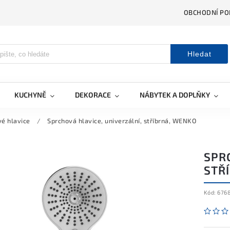
OBCHODNÍ PO
Hledat
KUCHYNĚ
DEKORACE
NÁBYTEK A DOPLŇKY
é hlavice
/
Sprchová hlavice, univerzální, stříbrná, WENKO
SPRC
STŘ
Kód:
676