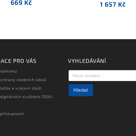
669 Kč
1 657 Kč
ACE PRO VÁS
VYHLEDÁVÁNÍ
podmínky
ochrany osobních údajů
latba a vrácení zboží
Hledat
 digitálních službách (DSA)
přístupnosti