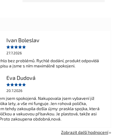
Ivan Boleslav
27.7.2026
hlo bez problémů. Rychlé dodání, produkt odpovídá
opisu a jsme s ním maximálně spokojeni.
Eva Dudová
20.7.2026
m jsem spokojená. Nakupovala jsem vybavení již
ika lety, a vše mi funguje. Jen rohová polička,
em tehdy zakoupila došla újmy: praskla spojka, která
ličkou a vakuovou přísavkou. Je plastová, takže asi
 Proto zakoupena obdobná,nová.
Zobrazit další hodnocení