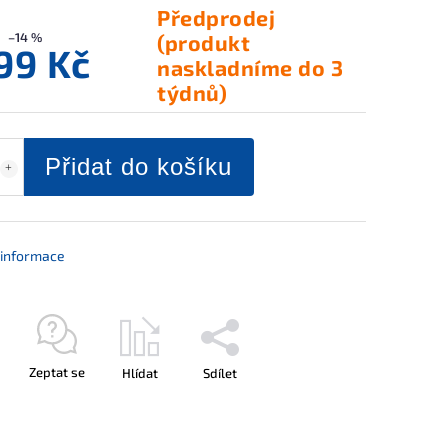
Předprodej
–14 %
(produkt
199 Kč
naskladníme do 3
týdnů)
Přidat do košíku
í informace
Zeptat se
Hlídat
Sdílet