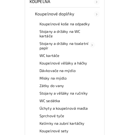
KOUPELNA
Koupelnové doplňky
Koupelnové koše na odpadky
Stojany a držáky na WC
kartáče
Stojany a držáky na toaletní
papír
WC kartáče
Koupelnové věšáky a háčky
Dávkovače na mýdlo
Misky na mýdlo
Zátky do vany
Stojany a věšáky na ručníky
WC sedátka
Úchyty a koupelnová madla
Sprchové tyče
Kelímky na zubní kartáčky
Koupelnové sety