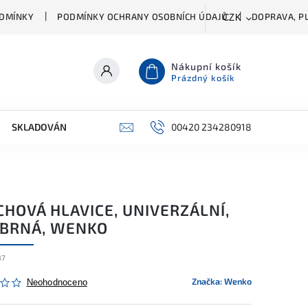
DMÍNKY
PODMÍNKY OCHRANY OSOBNÍCH ÚDAJŮ
DOPRAVA, PL
CZK
Nákupní košík
Prázdný košík
SKLADOVÁNÍ A ČIŠTĚNÍ
PŘÍSLUŠENSTVÍ
00420 234280918
ŠATNÍK
HOVÁ HLAVICE, UNIVERZÁLNÍ,
ÍBRNÁ, WENKO
87
Značka:
Wenko
Neohodnoceno