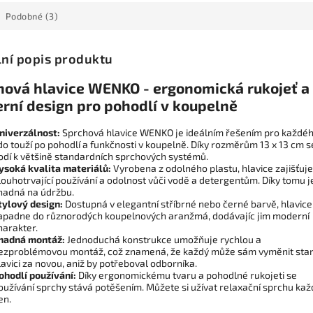
Podobné (3)
lní popis produktu
hová hlavice WENKO - ergonomická rukojeť a
rní design pro pohodlí v koupelně
niverzálnost:
Sprchová hlavice WENKO je ideálním řešením pro každéh
do touží po pohodlí a funkčnosti v koupelně. Díky rozměrům 13 x 13 cm s
odí k většině standardních sprchových systémů.
ysoká kvalita materiálů:
Vyrobena z odolného plastu, hlavice zajišťuje
louhotrvající používání a odolnost vůči vodě a detergentům. Díky tomu j
nadná na údržbu.
tylový design:
Dostupná v elegantní stříbrné nebo černé barvě, hlavice
apadne do různorodých koupelnových aranžmá, dodávajíc jim moderní
harakter.
nadná montáž:
Jednoduchá konstrukce umožňuje rychlou a
ezproblémovou montáž, což znamená, že každý může sám vyměnit sta
lavici za novou, aniž by potřeboval odborníka.
ohodlí používání:
Díky ergonomickému tvaru a pohodlné rukojeti se
oužívání sprchy stává potěšením. Můžete si užívat relaxační sprchu kaž
en.