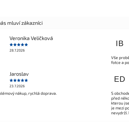
Veronika Veličková
IB
28.7.2026
Vše probě
fotce a p
Jaroslav
ED
23.7.2026
lémový nákup, rychlá doprava.
S obchode
před někol
kterou js
je mezi po
nevydrží.