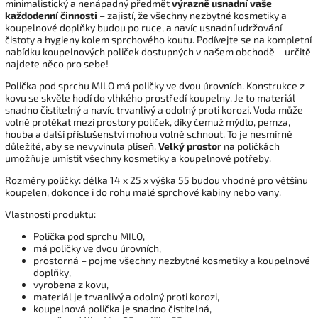
minimalistický a nenápadný předmět
výrazně usnadní vaše
každodenní činnosti
– zajistí, že všechny nezbytné kosmetiky a
koupelnové doplňky budou po ruce, a navíc usnadní udržování
čistoty a hygieny kolem sprchového koutu. Podívejte se na kompletní
nabídku koupelnových poliček dostupných v našem obchodě – určitě
najdete něco pro sebe!
Polička pod sprchu MILO má poličky ve dvou úrovních. Konstrukce z
kovu se skvěle hodí do vlhkého prostředí koupelny. Je to materiál
snadno čistitelný a navíc trvanlivý a odolný proti korozi. Voda může
volně protékat mezi prostory poliček, díky čemuž mýdlo, pemza,
houba a další příslušenství mohou volně schnout. To je nesmírně
důležité, aby se nevyvinula plíseň.
Velký prostor
na poličkách
umožňuje umístit všechny kosmetiky a koupelnové potřeby.
Rozměry poličky: délka 14 x 25 x výška 55 budou vhodné pro většinu
koupelen, dokonce i do rohu malé sprchové kabiny nebo vany.
Vlastnosti produktu:
Polička pod sprchu MILO,
má poličky ve dvou úrovních,
prostorná – pojme všechny nezbytné kosmetiky a koupelnové
doplňky,
vyrobena z kovu,
materiál je trvanlivý a odolný proti korozi,
koupelnová polička je snadno čistitelná,