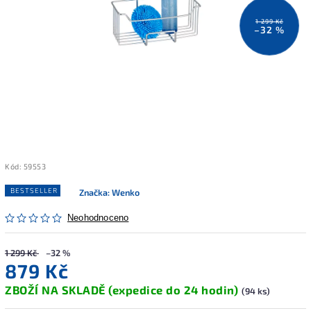
1 299 Kč
–32 %
Kód:
59553
BESTSELLER
Značka:
Wenko
Neohodnoceno
1 299 Kč
–32 %
879 Kč
ZBOŽÍ NA SKLADĚ (expedice do 24 hodin)
(94 ks)