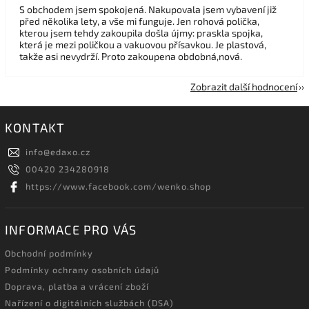
S obchodem jsem spokojená. Nakupovala jsem vybavení již
před několika lety, a vše mi funguje. Jen rohová polička,
kterou jsem tehdy zakoupila došla újmy: praskla spojka,
která je mezi poličkou a vakuovou přísavkou. Je plastová,
takže asi nevydrží. Proto zakoupena obdobná,nová.
Zobrazit další hodnocení
KONTAKT
info
@
edaxo.cz
00420 234280918
https://www.facebook.com/wenko.shop
INFORMACE PRO VÁS
Obchodní podmínky
Podmínky ochrany osobních údajů
Doprava, platba a vrácení zboží
Nařízení o digitálních službách (DSA)