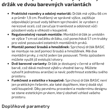
držák ve dvou barevných variantách
Praktické rozměry a odolný materiál:
Držák má výšku 66 cm
a průměr 1,9 cm. Pověšený ve správné výšce, zajišťuje
odpovídající proud vody během sprchování. Je vyroben z
nerezové oceli, což zaručuje trvanlivost a odolnost vůči
působení vody a vlhkosti v koupelně.
Regulovatelný rozsah montáže:
Montážní držák je umístěn
ve výšce 7 cm od začátku držáku, což ponechává 57 cm trubky
pro volné posouvání ostatních montážních prvků.
Montáž pomocí šroubů a hmoždinek:
Sprchový držák BASIC
se montuje na zeď pomocí šroubů a hmoždinek. Má dva
montážní prvky, z nichž jeden lze posouvat. Tímto způsobem
můžete využít již existující otvory.
Dvě barevné varianty:
Držák je dostupný v černé a stříbrné
barvě, což dává možnost výběru vhodné barvy. Můžete
vytvořit jednotnou aranžaci a navíc podtrhnout estetiku svého
prostoru.
Funkčnost a estetika v koupelně:
Sprchový držák BASIC není
jen praktickým řešením, ale také doplňkem, který dodá styl
vaší koupelně. Díky pevnému provedení a modernímu designu
se stane estetickým prvkem, který obohatí vzhled vašeho
prostoru.
Doplňkové parametry