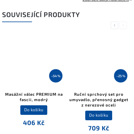
SOUVISEJÍCÍ PRODUKTY
Previous
Next
–54 %
–25 %
Masážní válec PREMIUM na
Ruční sprchový set pro
fascii, modrý
umyvadlo, přenosný gadget
z nerezové oceli
Do košíku
Do košíku
406 Kč
709 Kč