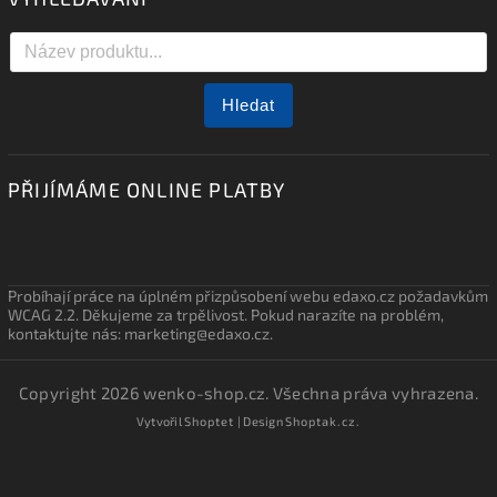
Hledat
PŘIJÍMÁME ONLINE PLATBY
Probíhají práce na úplném přizpůsobení webu edaxo.cz požadavkům
WCAG 2.2. Děkujeme za trpělivost. Pokud narazíte na problém,
kontaktujte nás: marketing@edaxo.cz.
Copyright 2026
wenko-shop.cz
. Všechna práva vyhrazena.
Vytvořil
Shoptet
| Design
Shoptak.cz.