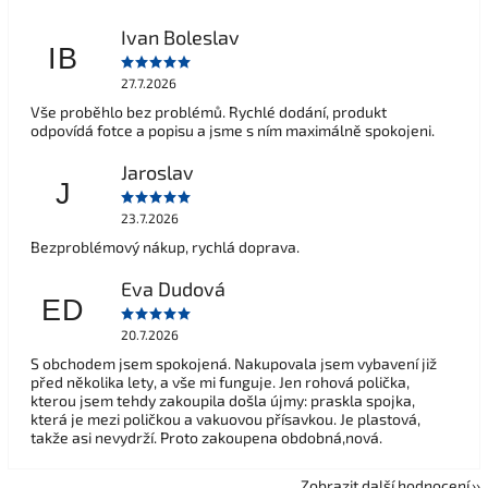
Ivan Boleslav
IB
27.7.2026
Vše proběhlo bez problémů. Rychlé dodání, produkt
odpovídá fotce a popisu a jsme s ním maximálně spokojeni.
Jaroslav
J
23.7.2026
Bezproblémový nákup, rychlá doprava.
Eva Dudová
ED
20.7.2026
S obchodem jsem spokojená. Nakupovala jsem vybavení již
před několika lety, a vše mi funguje. Jen rohová polička,
kterou jsem tehdy zakoupila došla újmy: praskla spojka,
která je mezi poličkou a vakuovou přísavkou. Je plastová,
takže asi nevydrží. Proto zakoupena obdobná,nová.
Zobrazit další hodnocení