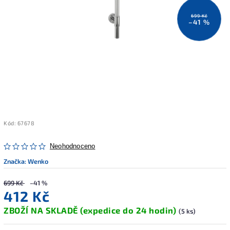
699 Kč
–41 %
Kód:
67678
Neohodnoceno
Značka:
Wenko
699 Kč
–41 %
412 Kč
ZBOŽÍ NA SKLADĚ (expedice do 24 hodin)
(5 ks)