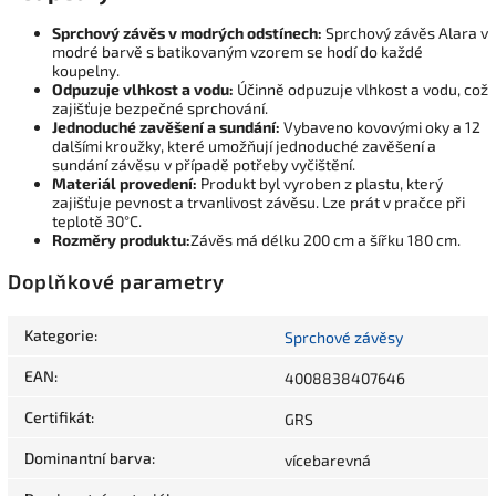
Sprchový závěs v modrých odstínech:
Sprchový závěs Alara v
modré barvě s batikovaným vzorem se hodí do každé
koupelny.
Odpuzuje vlhkost a vodu:
Účinně odpuzuje vlhkost a vodu, což
zajišťuje bezpečné sprchování.
Jednoduché zavěšení a sundání:
Vybaveno kovovými oky a 12
dalšími kroužky, které umožňují jednoduché zavěšení a
sundání závěsu v případě potřeby vyčištění.
Materiál provedení:
Produkt byl vyroben z plastu, který
zajišťuje pevnost a trvanlivost závěsu. Lze prát v pračce při
teplotě 30°C.
Rozměry produktu:
Závěs má délku 200 cm a šířku 180 cm.
Doplňkové parametry
Kategorie
:
Sprchové závěsy
EAN
:
4008838407646
Certifikát
:
GRS
Dominantní barva
:
vícebarevná