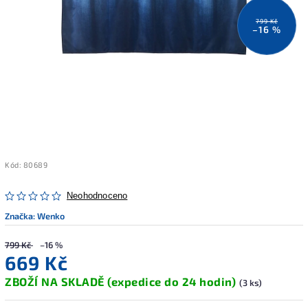
799 Kč
–16 %
Kód:
80689
Neohodnoceno
Značka:
Wenko
799 Kč
–16 %
669 Kč
ZBOŽÍ NA SKLADĚ (expedice do 24 hodin)
(3 ks)