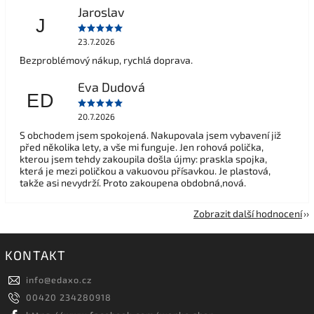
Jaroslav
J
23.7.2026
Bezproblémový nákup, rychlá doprava.
Eva Dudová
ED
20.7.2026
S obchodem jsem spokojená. Nakupovala jsem vybavení již
před několika lety, a vše mi funguje. Jen rohová polička,
kterou jsem tehdy zakoupila došla újmy: praskla spojka,
která je mezi poličkou a vakuovou přísavkou. Je plastová,
takže asi nevydrží. Proto zakoupena obdobná,nová.
Zobrazit další hodnocení
KONTAKT
info
@
edaxo.cz
00420 234280918