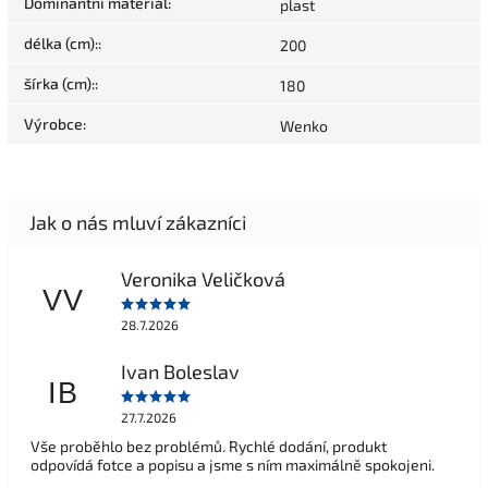
Dominantní materiál
:
plast
délka (cm):
:
200
šírka (cm):
:
180
Výrobce
:
Wenko
Veronika Veličková
VV
28.7.2026
Ivan Boleslav
IB
27.7.2026
Vše proběhlo bez problémů. Rychlé dodání, produkt
odpovídá fotce a popisu a jsme s ním maximálně spokojeni.