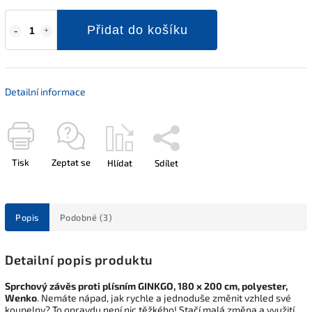
Přidat do košíku
Detailní informace
Tisk
Zeptat se
Hlídat
Sdílet
Popis
Podobné (3)
Detailní popis produktu
Sprchový závěs proti plísním GINKGO, 180 x 200 cm, polyester,
Wenko
. Nemáte nápad, jak rychle a jednoduše změnit vzhled své
koupelny? To opravdu není nic těžkého! Stačí malá změna a využití