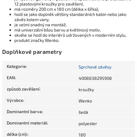
12 plastovými kroužky pro zavěšení,
má rozměry 200 cm x 180 cm (délka x šířka),
hodí se jako doplněk většiny standardních kabin nebo jako
závěs kolem vany,
je velmi snadný na montáž,
má univerzální bílou barvu a květinový motiv,
skvěle se hodí do interiérů udržovaných v moderním stylu,
produkt značky Wenko.
Doplňkové parametry
Kategorie
:
Sprchové závěsy
EAN
:
4008838295908
způsob zavěšení
:
kroužky
Výrobce
:
Wenko
Dominantní barva
:
šedá
Dominantní materiál
:
polyester
délka (cm):
:
180