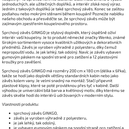
jednoduchých, ale užitečných doplňků, a interiér získá nový výraz.
Jedním z takových doplňků je také sprchový závěs. Konec se zalitou
podlahou nebo mokrými stěnami během koupání! Poznejte nabídku
našeho obchodu a přesvědčte se, že sprchový závěs může být
zajímavým zpestřením koupelnového prostoru.
Sprchový závěs GINKGO je stylový doplněk, který úspěšně oživí
interiér vaší koupelny. Je to produkt německé značky Wenko, známé
širokým sortimentem vysoce kvalitních užitkových a dekorativních
předmětů. Závěs je vyroben výhradně z polyesteru, díky čemuž
nepropouští vodu. Je jak lehký, tak odolný. Navíc je závěs vybaven
gumovým páskem na spodní straně pro zatížení a 12 plastovými
kroužky pro zavěšení.
Sprchový závěs GINKGO má rozměry 200 cm x 180 cm (délka x šířka),
takže se hodí jako doplněk většiny standardních kabin nebo jako
závěs kolem vany. Je velmi snadný na montáž. Stačí připevnit
plastové klipsy, které se poté provléknou přes tyč v kabině. Další
výhodou je univerzální bílá barva a květinový motiv, díky kterému se
závěs skvěle hodí do interiérů udržovaných v moderním stylu.
Vlastnosti produktu:
sprchový závěs GINKGO,
závěs je vyroben výhradně z polyesteru,
je jak lehký, tak odolný,
je vybaven gumovým páskem na spodní straně pro zatížení a