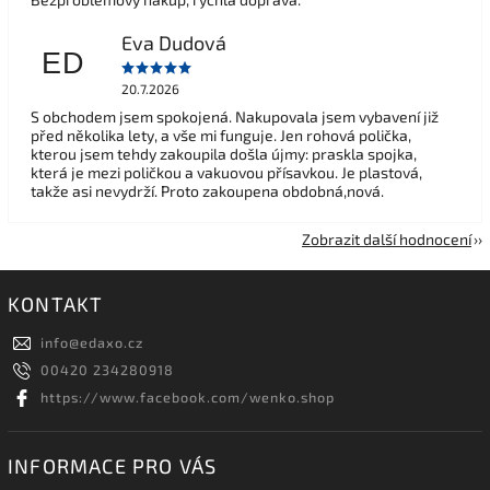
Eva Dudová
ED
20.7.2026
S obchodem jsem spokojená. Nakupovala jsem vybavení již
před několika lety, a vše mi funguje. Jen rohová polička,
kterou jsem tehdy zakoupila došla újmy: praskla spojka,
která je mezi poličkou a vakuovou přísavkou. Je plastová,
takže asi nevydrží. Proto zakoupena obdobná,nová.
Zobrazit další hodnocení
KONTAKT
info
@
edaxo.cz
00420 234280918
https://www.facebook.com/wenko.shop
INFORMACE PRO VÁS