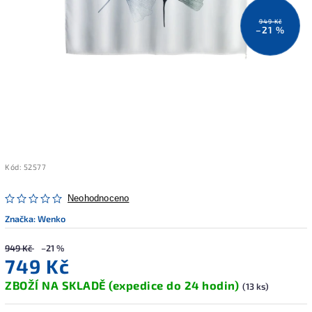
949 Kč
–21 %
Kód:
52577
Neohodnoceno
Značka:
Wenko
949 Kč
–21 %
749 Kč
ZBOŽÍ NA SKLADĚ (expedice do 24 hodin)
(13 ks)