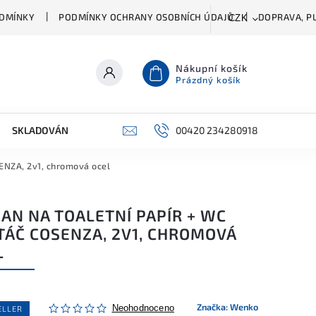
DMÍNKY
PODMÍNKY OCHRANY OSOBNÍCH ÚDAJŮ
DOPRAVA, PL
CZK
Nákupní košík
Prázdný košík
SKLADOVÁNÍ A ČIŠTĚNÍ
PŘÍSLUŠENSTVÍ
00420 234280918
ŠATNÍK
SENZA, 2v1, chromová ocel
AN NA TOALETNÍ PAPÍR + WC
TÁČ COSENZA, 2V1, CHROMOVÁ
L
Značka:
Wenko
Neohodnoceno
ELLER