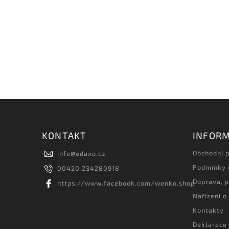
KONTAKT
INFORM
Obchodní 
info
@
edaxo.cz
Podmínky 
00420 234280918
Doprava, p
https://www.facebook.com/wenko.shop
Nařízení o
Kontakty
Deklarace 