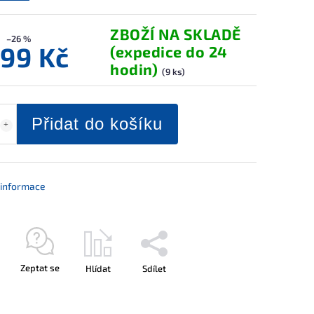
ZBOŽÍ NA SKLADĚ
–26 %
099 Kč
(expedice do 24
hodin)
(9 ks)
Přidat do košíku
í informace
Zeptat se
Hlídat
Sdílet