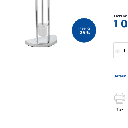
1 499 Kč
1 
1 499 Kč
–26 %
Detailn
Tisk