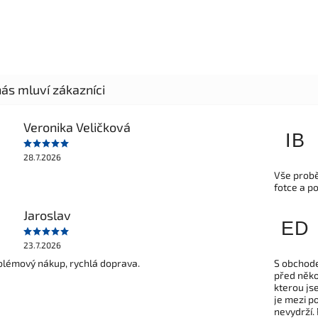
Veronika Veličková
IB
28.7.2026
Vše probě
fotce a p
Jaroslav
ED
23.7.2026
lémový nákup, rychlá doprava.
S obchode
před někol
kterou js
je mezi po
nevydrží.