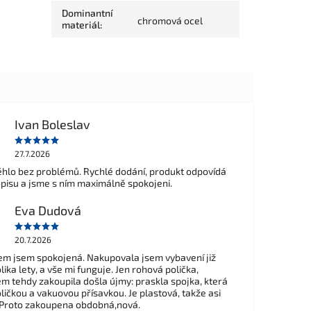
Dominantní
chromová ocel
materiál
:
Ivan Boleslav
27.7.2026
hlo bez problémů. Rychlé dodání, produkt odpovídá
opisu a jsme s ním maximálně spokojeni.
Eva Dudová
20.7.2026
m jsem spokojená. Nakupovala jsem vybavení již
ika lety, a vše mi funguje. Jen rohová polička,
em tehdy zakoupila došla újmy: praskla spojka, která
ličkou a vakuovou přísavkou. Je plastová, takže asi
 Proto zakoupena obdobná,nová.