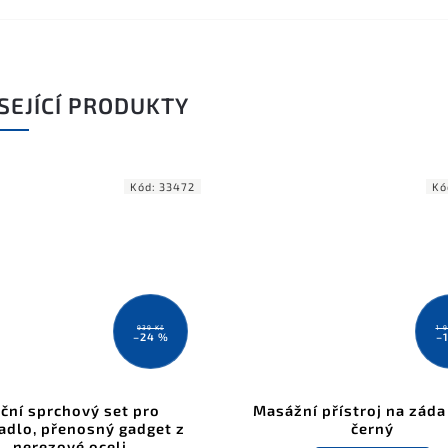
SEJÍCÍ PRODUKTY
Kód:
33472
Kó
939 Kč
1 
–24 %
–
ční sprchový set pro
Masážní přístroj na záda 
dlo, přenosný gadget z
černý
nerezové oceli