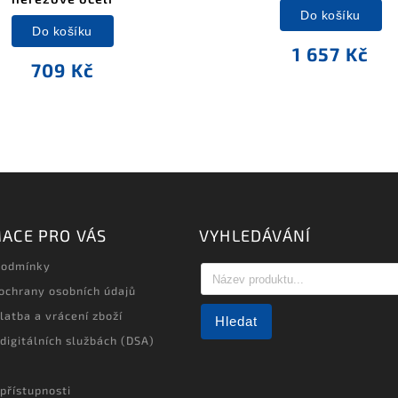
Do košíku
Do košíku
1 657 Kč
709 Kč
ACE PRO VÁS
VYHLEDÁVÁNÍ
podmínky
ochrany osobních údajů
latba a vrácení zboží
Hledat
 digitálních službách (DSA)
přístupnosti