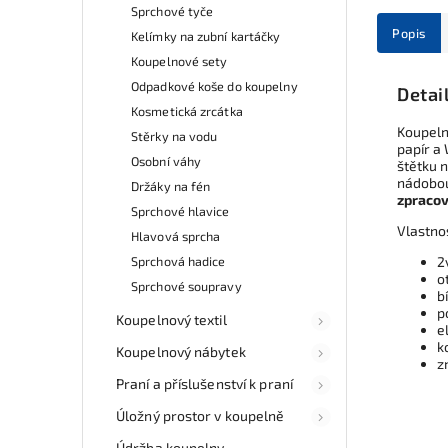
Sprchové tyče
Popis
Kelímky na zubní kartáčky
Koupelnové sety
Odpadkové koše do koupelny
Detai
Kosmetická zrcátka
Koupeln
Stěrky na vodu
papír a 
Osobní váhy
štětku 
nádobou
Držáky na fén
zpracov
Sprchové hlavice
Vlastno
Hlavová sprcha
Sprchová hadice
2
o
Sprchové soupravy
b
p
Koupelnový textil
e
k
Koupelnový nábytek
z
Praní a příslušenství k praní
Úložný prostor v koupelně
Údržba koupelny