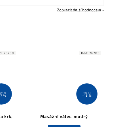
Zobrazit další hodnocení
d:
76709
Kód:
76705
999 Kč
789 Kč
17 %
–15 %
a krk,
Masážní válec, modrý