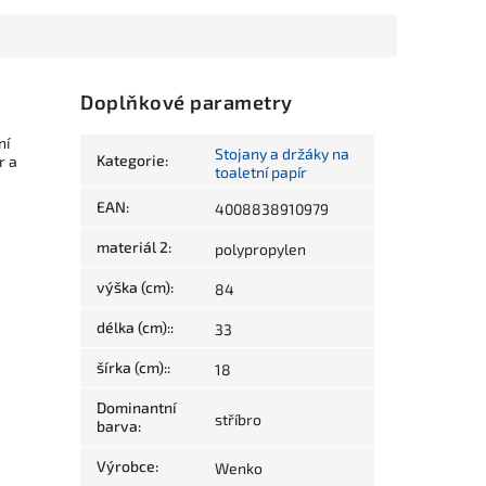
Doplňkové parametry
ní
Stojany a držáky na
Kategorie
:
r a
toaletní papír
EAN
:
4008838910979
materiál 2
:
polypropylen
výška (cm)
:
84
délka (cm):
:
33
šírka (cm):
:
18
Dominantní
stříbro
barva
:
Výrobce
:
Wenko