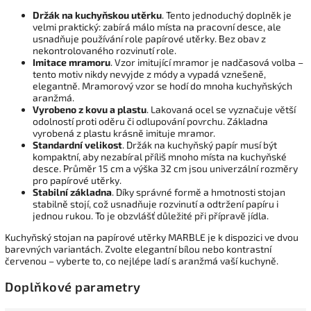
Držák na kuchyňskou utěrku
. Tento jednoduchý doplněk je
velmi praktický: zabírá málo místa na pracovní desce, ale
usnadňuje používání role papírové utěrky. Bez obav z
nekontrolovaného rozvinutí role.
Imitace mramoru
. Vzor imitující mramor je nadčasová volba –
tento motiv nikdy nevyjde z módy a vypadá vznešeně,
elegantně. Mramorový vzor se hodí do mnoha kuchyňských
aranžmá.
Vyrobeno z kovu a plastu
. Lakovaná ocel se vyznačuje větší
odolností proti oděru či odlupování povrchu. Základna
vyrobená z plastu krásně imituje mramor.
Standardní velikost
. Držák na kuchyňský papír musí být
kompaktní, aby nezabíral příliš mnoho místa na kuchyňské
desce. Průměr 15 cm a výška 32 cm jsou univerzální rozměry
pro papírové utěrky.
Stabilní základna
. Díky správné formě a hmotnosti stojan
stabilně stojí, což usnadňuje rozvinutí a odtržení papíru i
jednou rukou. To je obzvlášť důležité při přípravě jídla.
Kuchyňský stojan na papírové utěrky MARBLE je k dispozici ve dvou
barevných variantách. Zvolte elegantní bílou nebo kontrastní
červenou – vyberte to, co nejlépe ladí s aranžmá vaší kuchyně.
Doplňkové parametry