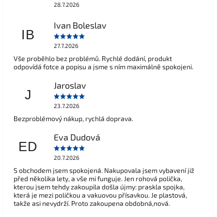
28.7.2026
Ivan Boleslav
IB
27.7.2026
Vše proběhlo bez problémů. Rychlé dodání, produkt
odpovídá fotce a popisu a jsme s ním maximálně spokojeni.
Jaroslav
J
23.7.2026
Bezproblémový nákup, rychlá doprava.
Eva Dudová
ED
20.7.2026
S obchodem jsem spokojená. Nakupovala jsem vybavení již
před několika lety, a vše mi funguje. Jen rohová polička,
kterou jsem tehdy zakoupila došla újmy: praskla spojka,
která je mezi poličkou a vakuovou přísavkou. Je plastová,
takže asi nevydrží. Proto zakoupena obdobná,nová.