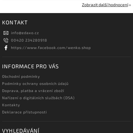
Zobrazit další hodnocení
KONTAKT
info
@
edaxo.cz
00420 234280918
https://www.facebook.com/wenko.shop
INFORMACE PRO VÁS
Obchodní podmínky
Podmínky ochrany osobních údajů
Doprava, platba a vrácení zboží
Nařízení o digitálních službách (DSA)
Kontakty
Deklarace přístupnosti
VYHLEDÁVÁNÍ