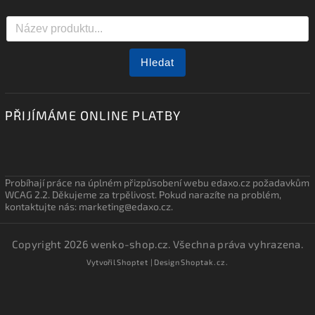
Hledat
PŘIJÍMÁME ONLINE PLATBY
Probíhají práce na úplném přizpůsobení webu edaxo.cz požadavkům
WCAG 2.2. Děkujeme za trpělivost. Pokud narazíte na problém,
kontaktujte nás: marketing@edaxo.cz.
Copyright 2026
wenko-shop.cz
. Všechna práva vyhrazena.
Vytvořil
Shoptet
| Design
Shoptak.cz.