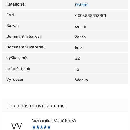
Kategorie
:
Ostatni
EAN
:
4008838352861
Barva
:
černá
Dominantní barva
:
černá
Dominantní materiál
:
kov
výška (cm)
:
32
průměr (cm)
:
15
Výrobce
:
Wenko
Veronika Veličková
VV