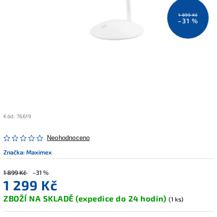
1 899 Kč
–31 %
Kód:
76619
Neohodnoceno
Značka:
Maximex
1 899 Kč
–31 %
1 299 Kč
ZBOŽÍ NA SKLADĚ (expedice do 24 hodin)
(1 ks)