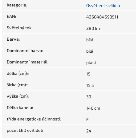
Kategorie
:
Osvětlení, svítidla
EAN
:
4260484593511
Světelný tok
:
280 lm
Barva
:
bílá
Dominantní barva
:
bílá
Dominantní materiál
:
plast
délka (cm):
:
15
šírka (cm):
:
15,5
výška (cm)
:
39
Délka kabelu
:
140 cm
třída energetické účinnosti
:
E
počet LED svítidel
:
24