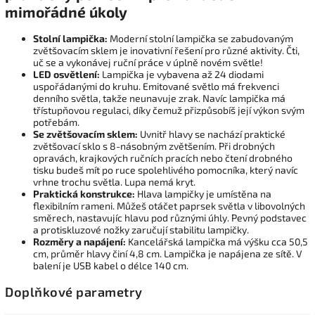
mimořádné úkoly
Stolní lampička:
Moderní stolní lampička se zabudovaným
zvětšovacím sklem je inovativní řešení pro různé aktivity. Čti,
uč se a vykonávej ruční práce v úplně novém světle!
LED osvětlení:
Lampička je vybavena až 24 diodami
uspořádanými do kruhu. Emitované světlo má frekvenci
denního světla, takže neunavuje zrak. Navíc lampička má
třístupňovou regulaci, díky čemuž přizpůsobíš její výkon svým
potřebám.
Se zvětšovacím sklem:
Uvnitř hlavy se nachází praktické
zvětšovací sklo s 8-násobným zvětšením. Při drobných
opravách, krajkových ručních pracích nebo čtení drobného
tisku budeš mít po ruce spolehlivého pomocníka, který navíc
vrhne trochu světla. Lupa nemá kryt.
Praktická konstrukce:
Hlava lampičky je umístěna na
flexibilním rameni. Můžeš otáčet paprsek světla v libovolných
směrech, nastavujíc hlavu pod různými úhly. Pevný podstavec
a protiskluzové nožky zaručují stabilitu lampičky.
Rozměry a napájení:
Kancelářská lampička má výšku cca 50,5
cm, průměr hlavy činí 4,8 cm. Lampička je napájena ze sítě. V
balení je USB kabel o délce 140 cm.
Doplňkové parametry