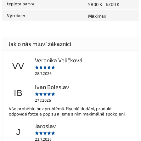
teplota barvy
:
5800 K - 6200 K
Výrobce
:
Maximex
Veronika Veličková
VV
28.7.2026
Ivan Boleslav
IB
27.7.2026
Vše proběhlo bez problémů. Rychlé dodání, produkt
odpovídá fotce a popisu a jsme s ním maximálně spokojeni.
Jaroslav
J
23.7.2026