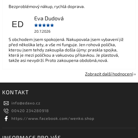
Bezproblémový nákup, rychlá doprava.
Eva Dudová
ED
20.7.2026
S obchodem jsem spokojená. Nakupovala jsem vybavení již
před několika lety, a vše mi funguje. Jen rohová polička,
kterou jsem tehdy zakoupila došla újmy: praskla spojka,
která je mezi poličkou a vakuovou přísavkou. Je plastová,
takže asi nevydrží. Proto zakoupena obdobná,nová.
Zobrazit další hodnocení
KONTAKT
info
@
edaxo.cz
00420 234280918
https://www.facebook.com/wenko.shop
INFORMACE PRO VÁS