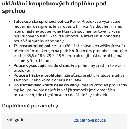
ukládání koupelnových doplňků pod
sprchou
Teleskopická sprchová police Purio
: Produkt se vyznačuje
moderním designem. Je vyroben z hliníku. Na dlouhém rámu
jsou umístěny podpěry, na kterých jsou namontovány koše
půlkruhového tvaru - to vše umožňuje efektivní a pohodlné
používání sprchy nebo vany.
Tři nastavitelné police
: Umožňují přizpůsobení výšky úrovní k
předmětům uloženým na policích.
Rozměry produktu jsou: (š. x
v. x h.): 35,5 x 188-290 x 19,5 cm, trubka (tloušťka profilu) má
rozměry 54 x 19 mm.
Police vysouvající se do stran
: Pro pohodlný přístup ke všem
produktům
Police s háčky a prohlubní:
Zajišťující praktické uložení lahve
šamponu nebo kondicionéru na vlasy.
Do sprchového koutu nebo do vany
: Ideální produkt pro každý
typ koupelny, ale nejefektivnější samozřejmě v menších
prostorách, kde chybí místo na další úložný nábytek.
Doplňkové parametry
Kategorie
:
Koupelnové police