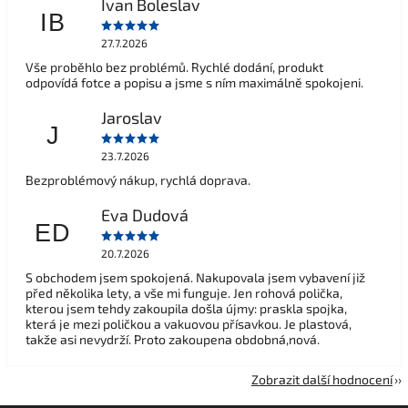
Ivan Boleslav
IB
27.7.2026
Vše proběhlo bez problémů. Rychlé dodání, produkt
odpovídá fotce a popisu a jsme s ním maximálně spokojeni.
Jaroslav
J
23.7.2026
Bezproblémový nákup, rychlá doprava.
Eva Dudová
ED
20.7.2026
S obchodem jsem spokojená. Nakupovala jsem vybavení již
před několika lety, a vše mi funguje. Jen rohová polička,
kterou jsem tehdy zakoupila došla újmy: praskla spojka,
která je mezi poličkou a vakuovou přísavkou. Je plastová,
takže asi nevydrží. Proto zakoupena obdobná,nová.
Zobrazit další hodnocení