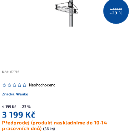
4 199 Kč
–23 %
Kód:
67716
Neohodnoceno
Značka:
Wenko
4 199 Kč
–23 %
3 199 Kč
Předprodej (produkt naskladníme do 10-14
pracovních dnů)
(36 ks)