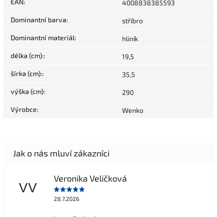
EAN
:
4008838385593
Dominantní barva
:
stříbro
Dominantní materiál
:
hliník
délka (cm):
:
19,5
šírka (cm):
:
35,5
výška (cm)
:
290
Výrobce
:
Wenko
Veronika Veličková
VV
28.7.2026