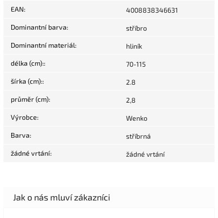
EAN
:
4008838346631
Dominantní barva
:
stříbro
Dominantní materiál
:
hliník
délka (cm):
:
70-115
šírka (cm):
:
2.8
průměr (cm)
:
2,8
Výrobce
:
Wenko
Barva
:
stříbrná
žádné vrtání
:
žádné vrtání