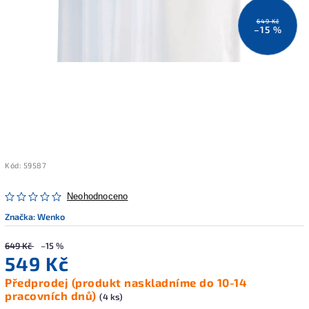
649 Kč
–15 %
Kód:
59587
Neohodnoceno
Značka:
Wenko
649 Kč
–15 %
549 Kč
Předprodej (produkt naskladníme do 10-14
pracovních dnů)
(4 ks)