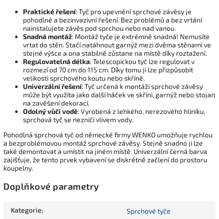
Praktické řešení
: Tyč pro upevnění sprchové závěsy je
pohodlné a bezinvazivní řešení. Bez problémů a bez vrtání
nainstalujete závěs pod sprchou nebo nad vanou.
Snadná montáž
: Montáž tyče je extrémně snadná! Nemusíte
vrtat do stěn. Stačí natáhnout garnýž mezi dvěma stěnami ve
stejné výšce a ona stabilně zůstane na místě díky roztažení.
Regulovatelná délka
: Telescopickou tyč lze regulovat v
rozmezí od 70 cm do 115 cm. Díky tomu ji lze přizpůsobit
velikosti sprchového koutu nebo skříně.
Univerzální řešení
: Tyč určená k montáži sprchové závěsy
může být využita jako další háček ve skříni, garnýž nebo stojan
na zavěšení dekorací.
Odolný vůči vodě
: Vyrobená z lehkého, nerezového hliníku,
sprchová tyč se nezničí vlivem vody.
Pohodlná sprchová tyč od německé firmy WENKO umožňuje rychlou
a bezproblémovou montáž sprchové závěsy. Stejně snadno ji lze
také demontovat a umístit na jiném místě. Univerzální černá barva
zajišťuje, že tento prvek vybavení se diskrétně začlení do prostoru
koupelny.
Doplňkové parametry
Kategorie
:
Sprchové tyče