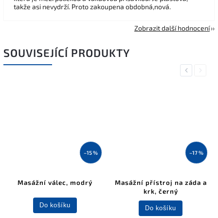
takže asi nevydrží. Proto zakoupena obdobná,nová.
Zobrazit další hodnocení
SOUVISEJÍCÍ PRODUKTY
Previous
Next
–15 %
–17 %
Masážní válec, modrý
Masážní přístroj na záda a
krk, černý
Do košíku
Do košíku