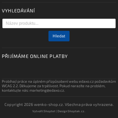
VYHLEDÁVÁNÍ
Hledat
PŘIJÍMÁME ONLINE PLATBY
Probíhají práce na úplném přizpůsobení webu edaxo.cz požadavkům
WCAG 2.2. Děkujeme za trpělivost. Pokud narazíte na problém,
kontaktujte nás: marketing@edaxo.cz.
Copyright 2026
wenko-shop.cz
. Všechna práva vyhrazena.
Vytvořil
Shoptet
| Design
Shoptak.cz.