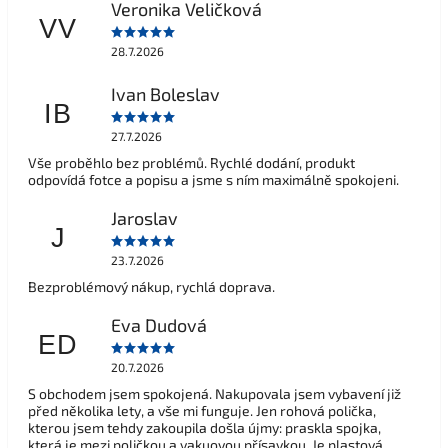
Veronika Veličková
VV
28.7.2026
Ivan Boleslav
IB
27.7.2026
Vše proběhlo bez problémů. Rychlé dodání, produkt
odpovídá fotce a popisu a jsme s ním maximálně spokojeni.
Jaroslav
J
23.7.2026
Bezproblémový nákup, rychlá doprava.
Eva Dudová
ED
20.7.2026
S obchodem jsem spokojená. Nakupovala jsem vybavení již
před několika lety, a vše mi funguje. Jen rohová polička,
kterou jsem tehdy zakoupila došla újmy: praskla spojka,
která je mezi poličkou a vakuovou přísavkou. Je plastová,