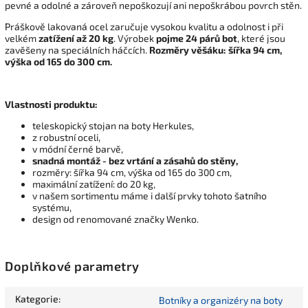
pevné a odolné a zároveň nepoškozují ani nepoškrábou povrch stěn.
Práškově lakovaná ocel zaručuje vysokou kvalitu a odolnost i při
velkém
zatížení až 20 kg
. Výrobek
pojme 24 párů bot
, které jsou
zavěšeny na speciálních háčcích.
Rozměry věšáku: šířka 94 cm,
výška od 165 do 300 cm.
Vlastnosti produktu:
teleskopický stojan na boty Herkules,
z robustní oceli,
v módní černé barvě,
snadná montáž - bez vrtání a zásahů do stěny,
rozměry: šířka 94 cm, výška od 165 do 300 cm,
maximální zatížení: do 20 kg,
v našem sortimentu máme i další prvky tohoto šatního
systému,
design od renomované značky Wenko.
Doplňkové parametry
Kategorie
:
Botníky a organizéry na boty