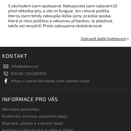
S obchodem jsem spokojená. Nakupovala jsem vybavení již
před několika lety, a vše mi funguje. Jen rohová polička,
kterou jsem tehdy zakoupila došla újmy: praskla spojka,
která je mezi poličkou a vakuovou přísavkou. Je plastová,
takže asi nevydrží. Proto zakoupena obdobná,nová.
Zobrazit další hodnocení
KONTAKT
info
@
edaxo.cz
00420 234280918
https://www.facebook.com/wenko.shop
INFORMACE PRO VÁS
Obchodní podmínky
Podmínky ochrany osobních údajů
Doprava, platba a vrácení zboží
Nařízení o digitálních službách (DSA)