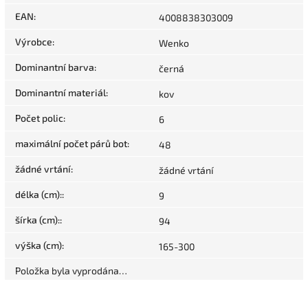
EAN
:
4008838303009
Výrobce
:
Wenko
Dominantní barva
:
černá
Dominantní materiál
:
kov
Počet polic
:
6
maximální počet párů bot
:
48
žádné vrtání
:
žádné vrtání
délka (cm):
:
9
šírka (cm):
:
94
výška (cm)
:
165-300
Položka byla vyprodána…