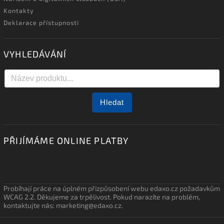
Kontakty
Deklarace přístupnosti
VYHLEDÁVÁNÍ
Hledat
PŘIJÍMÁME ONLINE PLATBY
Probíhají práce na úplném přizpůsobení webu edaxo.cz požadavkům
WCAG 2.2. Děkujeme za trpělivost. Pokud narazíte na problém,
kontaktujte nás: marketing@edaxo.cz.