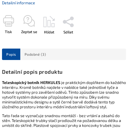
Detailní informace
Tisk
Zeptat se
Hlídat
Sdílet
Popis
Podobné (3)
Detailní popis produktu
Teleskopický botník HERKULES
je praktickým doplňkem do každého
interiéru. Kromě botníků najdete v nabídce také jednotlivé tyče a
hotové systémy pro zavěšení oděvů. Tímto způsobem lze snadno
vytvořit systém dokonale přizpůsobený na míru. Díky svému
minimalistickému designu a sytě černé barvě dodává tento typ
úložného prostoru interiéru módní industriální loftový styl.
Tato řada se vyznačuje snadnou montáží - bez vrtání a zásahů do
stěn. Teleskopické trubky stačí prodloužit na požadovanou délku a
umístit do skříně. Plastové spojovací prvky a koncovky trubek jsou