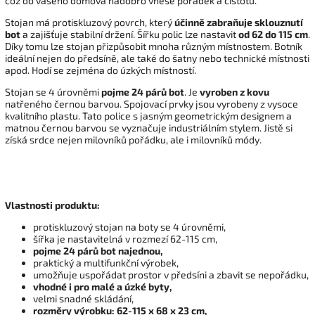
což do vašeho domova nadobro vnese pořádek a čistotu.
Stojan má protiskluzový povrch, který
účinně zabraňuje sklouznutí
bot
a zajišťuje stabilní držení. Šířku polic lze nastavit
od 62 do 115 cm
.
Díky tomu lze stojan přizpůsobit mnoha různým místnostem. Botník
ideální nejen do předsíně, ale také do šatny nebo technické místnosti
apod. Hodí se zejména do úzkých místností.
Stojan se 4 úrovněmi
pojme 24 párů bot
. Je
vyroben z kovu
natřeného černou barvou. Spojovací prvky jsou vyrobeny z vysoce
kvalitního plastu. Tato police s jasným geometrickým designem a
matnou černou barvou se vyznačuje industriálním stylem. Jistě si
získá srdce nejen milovníků pořádku, ale i milovníků módy.
Vlastnosti produktu:
protiskluzový stojan na boty se 4 úrovněmi,
šířka je nastavitelná v rozmezí 62-115 cm,
pojme 24 párů bot najednou,
praktický a multifunkční výrobek,
umožňuje uspořádat prostor v předsíni a zbavit se nepořádku,
vhodné i pro malé a úzké byty,
velmi snadné skládání,
rozměry výrobku: 62-115 x 68 x 23 cm,