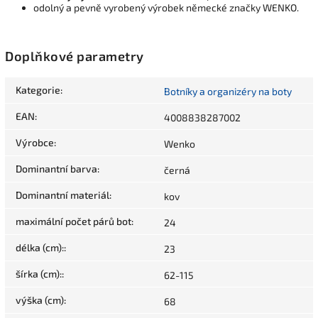
odolný a pevně vyrobený výrobek německé značky WENKO.
Doplňkové parametry
Kategorie
:
Botníky a organizéry na boty
EAN
:
4008838287002
Výrobce
:
Wenko
Dominantní barva
:
černá
Dominantní materiál
:
kov
maximální počet párů bot
:
24
délka (cm):
:
23
šírka (cm):
:
62-115
výška (cm)
:
68