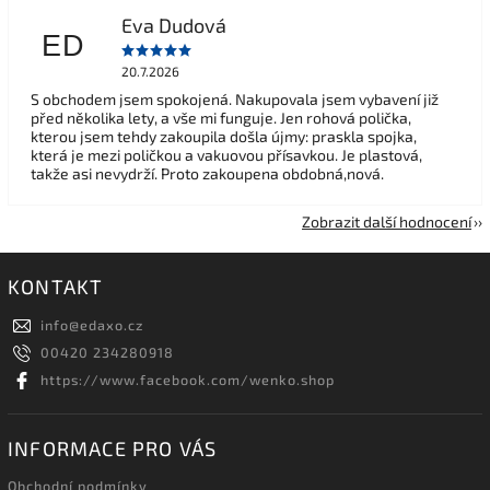
Eva Dudová
ED
20.7.2026
S obchodem jsem spokojená. Nakupovala jsem vybavení již
před několika lety, a vše mi funguje. Jen rohová polička,
kterou jsem tehdy zakoupila došla újmy: praskla spojka,
která je mezi poličkou a vakuovou přísavkou. Je plastová,
takže asi nevydrží. Proto zakoupena obdobná,nová.
Zobrazit další hodnocení
KONTAKT
info
@
edaxo.cz
00420 234280918
https://www.facebook.com/wenko.shop
INFORMACE PRO VÁS
Obchodní podmínky