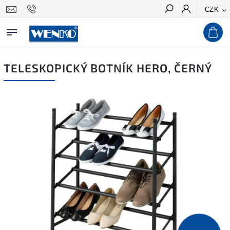
CZK
Hledat
TELESKOPICKÝ BOTNÍK HERO, ČERNÝ