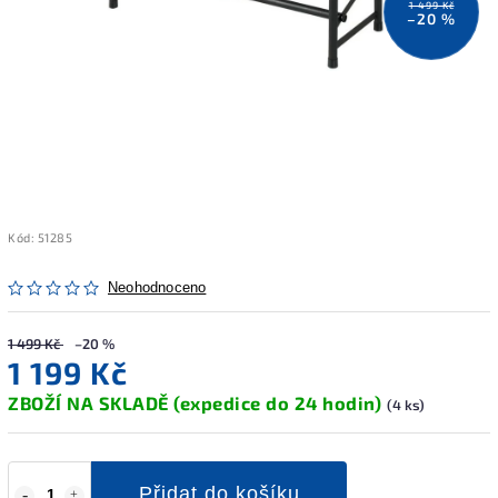
1 499 Kč
–20 %
Kód:
51285
Neohodnoceno
1 499 Kč
–20 %
1 199 Kč
ZBOŽÍ NA SKLADĚ (expedice do 24 hodin)
(4 ks)
Přidat do košíku