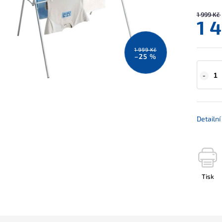
1 999 Kč
1 
1 999 Kč
–25 %
Detailn
Tisk