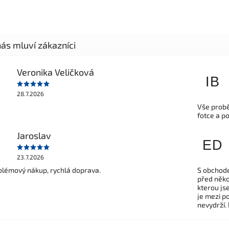
Veronika Veličková
IB
28.7.2026
Vše probě
fotce a p
Jaroslav
ED
23.7.2026
lémový nákup, rychlá doprava.
S obchode
před někol
kterou js
je mezi po
nevydrží.