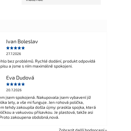
Ivan Boleslav
27.7.2026
hlo bez problémů. Rychlé dodání, produkt odpovídá
opisu a jsme s ním maximálně spokojeni.
Eva Dudová
20.7.2026
m jsem spokojená. Nakupovala jsem vybavení již
ika lety, a vše mi funguje. Jen rohová polička,
em tehdy zakoupila došla újmy: praskla spojka, která
ličkou a vakuovou přísavkou. Je plastová, takže asi
 Proto zakoupena obdobná,nová.
Zobrazit další hodnocení