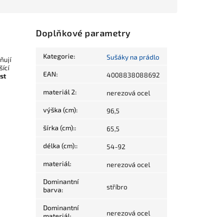
Doplňkové parametry
Kategorie
:
Sušáky na prádlo
ňují
šící
EAN
:
4008838088692
st
materiál 2
:
nerezová ocel
výška (cm)
:
96,5
šírka (cm):
:
65,5
délka (cm):
:
54-92
materiál
:
nerezová ocel
Dominantní
stříbro
barva
:
Dominantní
nerezová ocel
materiál
: