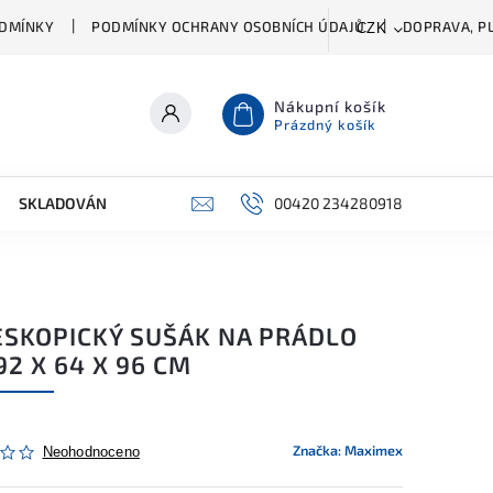
DMÍNKY
PODMÍNKY OCHRANY OSOBNÍCH ÚDAJŮ
DOPRAVA, PL
CZK
Nákupní košík
Prázdný košík
SKLADOVÁNÍ A ČIŠTĚNÍ
PŘÍSLUŠENSTVÍ
00420 234280918
ŠATNÍK
ESKOPICKÝ SUŠÁK NA PRÁDLO
92 X 64 X 96 CM
Značka:
Maximex
Neohodnoceno