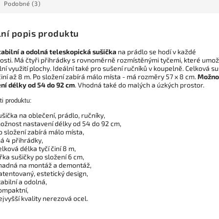
Podobné (3)
lní popis produktu
tabilní a odolná teleskopická sušička
na prádlo se hodí v každé
sti. Má čtyři přihrádky s rovnoměrně rozmístěnými tyčemi, které umož
í využití plochy. Ideální také pro sušení ručníků v koupelně. Celková su
iní až 8 m. Po složení zabírá málo místa - má rozměry 57 x 8 cm.
Možno
ní délky od 54 do 92 cm
. Vhodná také do malých a úzkých prostor.
ti produktu:
ušička na oblečení, prádlo, ručníky,
ožnost nastavení délky od 54 do 92 cm,
o složení zabírá málo místa,
á 4 přihrádky,
elková délka tyčí činí 8 m,
ířka sušičky po složení 6 cm,
nadná na montáž a demontáž,
atentovaný, estetický design,
tabilní a odolná,
ompaktní,
ejvyšší kvality nerezová ocel.