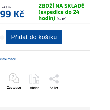
ZBOŽÍ NA SKLADĚ
–25 %
499 Kč
(expedice do 24
hodin)
(52 ks)
Přidat do košíku
í informace
Zeptat se
Hlídat
Sdílet