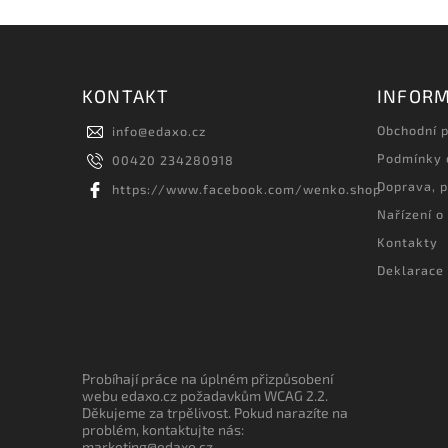
KONTAKT
INFORM
Obchodní 
info
@
edaxo.cz
Podmínky 
00420 234280918
Doprava, p
https://www.facebook.com/wenko.shop
Nařízení o
Kontakty
Deklarace 
Probíhají práce na úplném přizpůsobení
webu edaxo.cz požadavkům WCAG 2.2.
Děkujeme za trpělivost. Pokud narazíte na
problém, kontaktujte nás:
marketing@edaxo.cz.