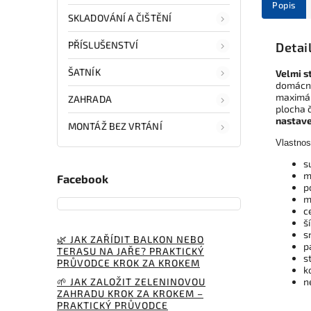
Popis
SKLADOVÁNÍ A ČIŠTĚNÍ
PŘÍSLUŠENSTVÍ
Detai
ŠATNÍK
Velmi s
domácno
maximáln
ZAHRADA
plocha č
nastave
MONTÁŽ BEZ VRTÁNÍ
Vlastnos
s
m
Facebook
p
m
c
š
s
🌿 JAK ZAŘÍDIT BALKON NEBO
p
TERASU NA JAŘE? PRAKTICKÝ
s
PRŮVODCE KROK ZA KROKEM
k
🌱 JAK ZALOŽIT ZELENINOVOU
n
ZAHRADU KROK ZA KROKEM –
PRAKTICKÝ PRŮVODCE