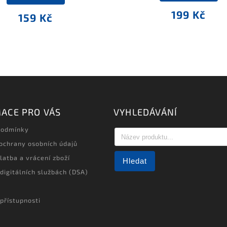
199 Kč
159 Kč
ACE PRO VÁS
VYHLEDÁVÁNÍ
podmínky
ochrany osobních údajů
latba a vrácení zboží
Hledat
 digitálních službách (DSA)
přístupnosti