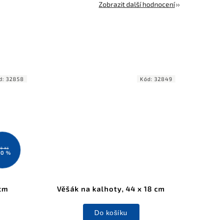
Zobrazit další hodnocení
d:
32858
Kód:
32849
9 Kč
20 %
 cm
Věšák na kalhoty, 44 x 18 cm
Do košíku