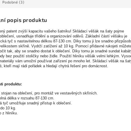
Podobné (3)
lní popis produktu
ný patent zvýší kapacitu vašeho šatníku! Skládací věšák na šaty pojme
oblečení, usnadňuje třídění a organizování oděvů. Základní částí věšáku je
ická tyč s nastavitelnou délkou 87-130 cm. Díky tomu ji lze snadno přizpůsob
elikostem skříně. Vydrží zatížení až 10 kg. Pomocí přídavné rukojeti můžet
očit tak, aby se snadno dostat k oblečení. Díky tomu je snadné sundat kabát
dy bez použití stoličky nebo židle. Použití hliníku věšák velmi lehkým. Vyso
 materiály vám umožní používat zařízení po mnoho let. Skládací věšák na šat
dé, kteří mají rádi pořádek a hledají chytrá řešení pro domácnost.
ti produktu:
 stojan na oblečení, pro montáž ve vestavěných skříních.
elná délka v rozsahu 87-130 cm.
á tyč umožňuje snadný přístup k oblečení.
do 10 kg.
 z hliníku.