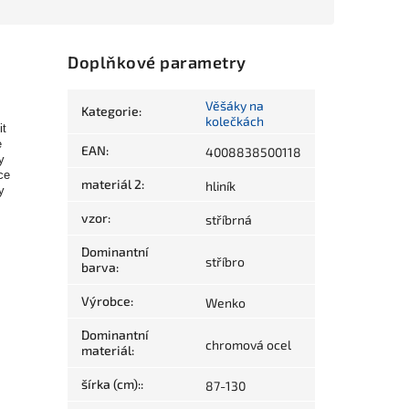
Doplňkové parametry
Věšáky na
Kategorie
:
kolečkách
it
e
EAN
:
4008838500118
y
ce
materiál 2
:
hliník
y
vzor
:
stříbrná
Dominantní
stříbro
barva
:
Výrobce
:
Wenko
Dominantní
chromová ocel
materiál
:
šírka (cm):
:
87-130