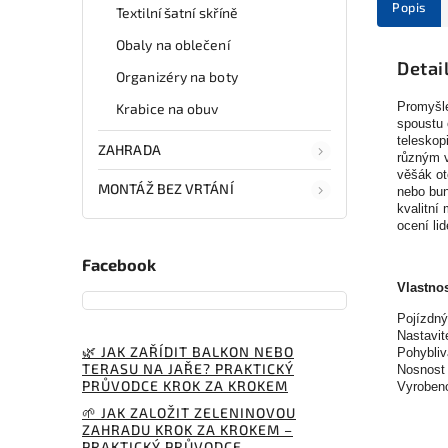
Popis
Textilní šatní skříně
Obaly na oblečení
Detai
Organizéry na boty
Promyšle
Krabice na obuv
spoustu 
teleskop
ZAHRADA
různým v
věšák ot
MONTÁŽ BEZ VRTÁNÍ
nebo bun
kvalitní
ocení li
Facebook
Vlastnos
Pojízdný
Nastavit
🌿 JAK ZAŘÍDIT BALKON NEBO
Pohybliv
TERASU NA JAŘE? PRAKTICKÝ
Nosnost 
PRŮVODCE KROK ZA KROKEM
Vyrobeno
🌱 JAK ZALOŽIT ZELENINOVOU
ZAHRADU KROK ZA KROKEM –
PRAKTICKÝ PRŮVODCE