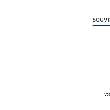
SOUVI
Věš