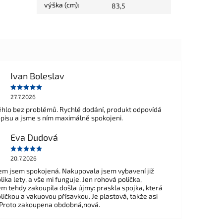
výška (cm)
:
83,5
Ivan Boleslav
27.7.2026
hlo bez problémů. Rychlé dodání, produkt odpovídá
opisu a jsme s ním maximálně spokojeni.
Eva Dudová
20.7.2026
m jsem spokojená. Nakupovala jsem vybavení již
ika lety, a vše mi funguje. Jen rohová polička,
em tehdy zakoupila došla újmy: praskla spojka, která
ličkou a vakuovou přísavkou. Je plastová, takže asi
 Proto zakoupena obdobná,nová.