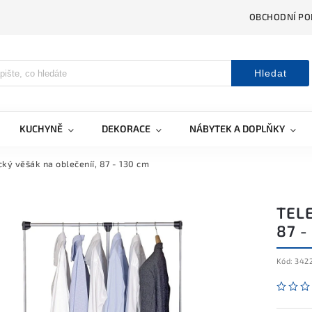
OBCHODNÍ PO
Hledat
KUCHYNĚ
DEKORACE
NÁBYTEK A DOPLŇKY
cký věšák na oblečeníí, 87 - 130 cm
TELE
87 -
Kód:
342