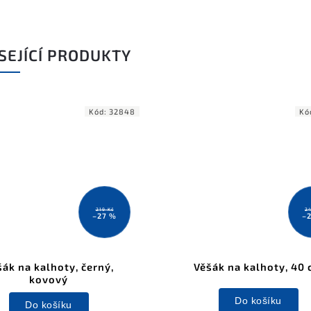
SEJÍCÍ PRODUKTY
Kód:
32848
Kó
219 Kč
24
–27 %
–
ák na kalhoty, černý,
Věšák na kalhoty, 40
kovový
Do košíku
Do košíku