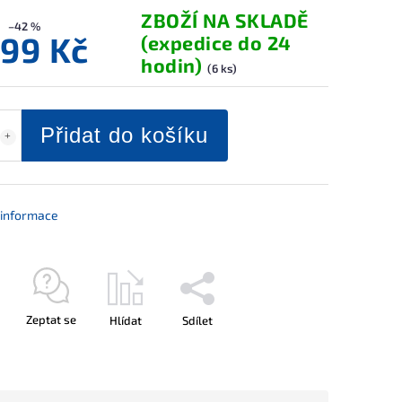
ZBOŽÍ NA SKLADĚ
–42 %
099 Kč
(expedice do 24
hodin)
(6 ks)
Přidat do košíku
í informace
Zeptat se
Hlídat
Sdílet