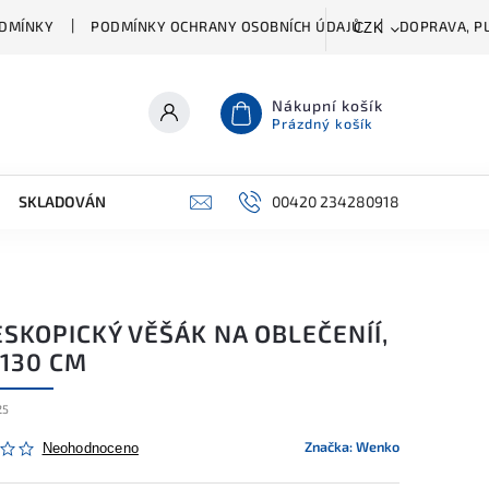
DMÍNKY
PODMÍNKY OCHRANY OSOBNÍCH ÚDAJŮ
DOPRAVA, PL
CZK
Nákupní košík
Prázdný košík
SKLADOVÁNÍ A ČIŠTĚNÍ
PŘÍSLUŠENSTVÍ
00420 234280918
ŠATNÍK
SKOPICKÝ VĚŠÁK NA OBLEČENÍÍ,
 130 CM
25
Značka:
Wenko
Neohodnoceno