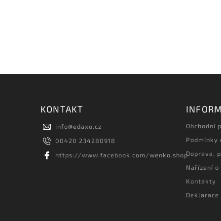
KONTAKT
INFORM
Obchodní 
info
@
edaxo.cz
Podmínky 
00420 234280918
Doprava, p
https://www.facebook.com/wenko.shop
Nařízení o
Kontakty
Deklarace 