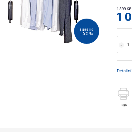
1 899 Kč
1 
1 899 Kč
–42 %
Detailn
Tisk