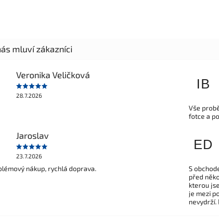
Veronika Veličková
IB
28.7.2026
Vše probě
fotce a p
Jaroslav
ED
23.7.2026
lémový nákup, rychlá doprava.
S obchode
před někol
kterou js
je mezi po
nevydrží.