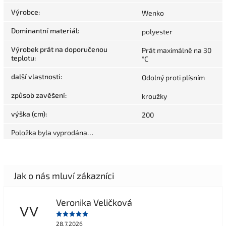
Výrobce
:
Wenko
Dominantní materiál
:
polyester
Výrobek prát na doporučenou
Prát maximálně na 30
teplotu
:
°C
další vlastnosti
:
Odolný proti plísním
způsob zavěšení
:
kroužky
výška (cm)
:
200
Položka byla vyprodána…
Veronika Veličková
VV
28.7.2026