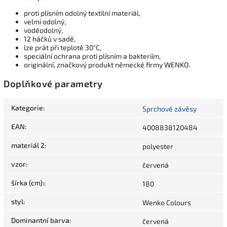
proti plísním odolný textilní materiál,
velmi odolný,
voděodolný,
12 háčků v sadě,
lze prát při teplotě 30°C,
speciální ochrana proti plísním a bakteriím,
originální, značkový produkt německé firmy WENKO.
Doplňkové parametry
Kategorie
:
Sprchové závěsy
EAN
:
4008838120484
materiál 2
:
polyester
vzor
:
červená
šírka (cm):
:
180
styl
:
Wenko Colours
Dominantní barva
:
červená