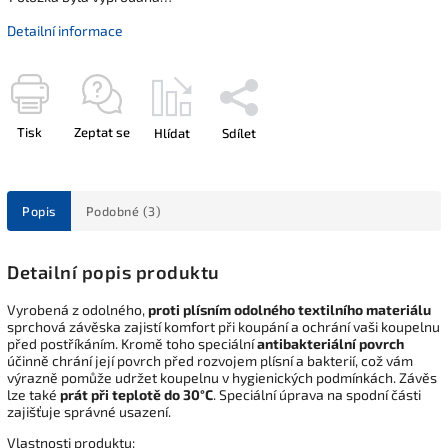
Detailní informace
Tisk
Zeptat se
Hlídat
Sdílet
Popis
Podobné (3)
Detailní popis produktu
Vyrobená z odolného,
proti plísním odolného textilního materiálu
sprchová závěska zajistí komfort při koupání a ochrání vaši koupelnu
před postříkáním. Kromě toho speciální
antibakteriální povrch
účinně chrání její povrch před rozvojem plísní a bakterií, což vám
výrazně pomůže udržet koupelnu v hygienických podmínkách. Závěs
lze také
prát při teplotě do 30°C
. Speciální úprava na spodní části
zajišťuje správné usazení.
Vlastnosti produktu: