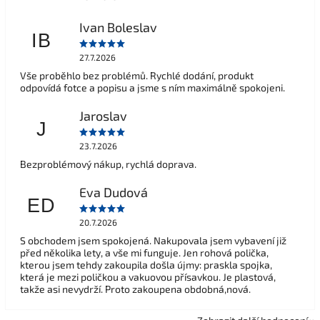
Ivan Boleslav
IB
27.7.2026
Vše proběhlo bez problémů. Rychlé dodání, produkt
odpovídá fotce a popisu a jsme s ním maximálně spokojeni.
Jaroslav
J
23.7.2026
Bezproblémový nákup, rychlá doprava.
Eva Dudová
ED
20.7.2026
S obchodem jsem spokojená. Nakupovala jsem vybavení již
před několika lety, a vše mi funguje. Jen rohová polička,
kterou jsem tehdy zakoupila došla újmy: praskla spojka,
která je mezi poličkou a vakuovou přísavkou. Je plastová,
takže asi nevydrží. Proto zakoupena obdobná,nová.