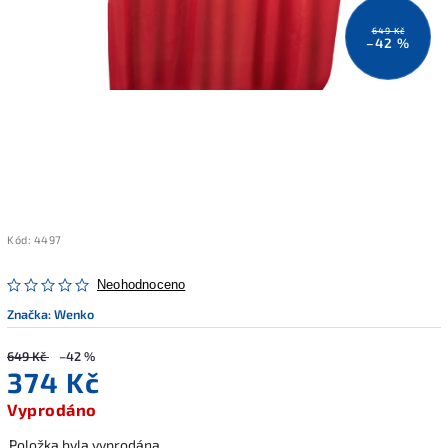
649 Kč
–42 %
Kód:
4497
Neohodnoceno
Značka:
Wenko
649 Kč
–42 %
374 Kč
Vyprodáno
Položka byla vyprodána…