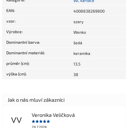
WC kartáče
EAN
:
4008838269800
vzor
:
szary
Výrobce
:
Wenko
Dominantní barva
:
šedá
Dominantní materiál
:
keramika
průměr (cm)
:
13,5
výška (cm)
:
38
Veronika Veličková
VV
28.7.2026