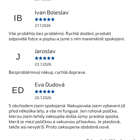
Ivan Boleslav
IB
27.7.2026
Vše proběhlo bez problémů. Rychlé dodání, produkt
odpovídá fotce a popisu a jsme s ním maximálně spokojeni.
Jaroslav
J
23.7.2026
Bezproblémový nákup, rychlá doprava.
Eva Dudová
ED
20.7.2026
S obchodem jsem spokojená. Nakupovala jsem vybavení již
před několika lety, a vše mi funguje. Jen rohová polička,
kterou jsem tehdy zakoupila došla újmy: praskla spojka,
která je mezi poličkou a vakuovou přísavkou. Je plastová,
takže asi nevydrží. Proto zakoupena obdobná,nová.