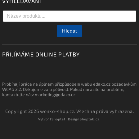
VYHLEDÁVÁNÍ
Hledat
PŘIJÍMÁME ONLINE PLATBY
Probíhají práce na úplném přizpůsobení webu edaxo.cz požadavkům
WCAG 2.2. Děkujeme za trpělivost. Pokud narazíte na problém,
kontaktujte nás: marketing@edaxo.cz.
Copyright 2026
wenko-shop.cz
. Všechna práva vyhrazena.
Vytvořil
Shoptet
| Design
Shoptak.cz.