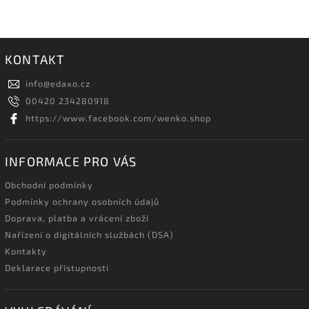
KONTAKT
info
@
edaxo.cz
00420 234280918
https://www.facebook.com/wenko.shop
INFORMACE PRO VÁS
Obchodní podmínky
Podmínky ochrany osobních údajů
Doprava, platba a vrácení zboží
Nařízení o digitálních službách (DSA)
Kontakty
Deklarace přístupnosti