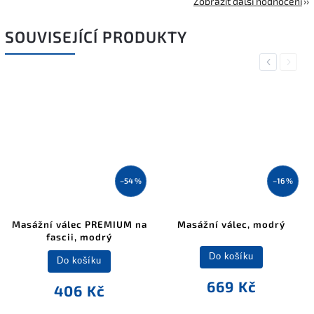
Zobrazit další hodnocení
SOUVISEJÍCÍ PRODUKTY
Previous
Next
–54 %
–16 %
Masážní válec PREMIUM na
Masážní válec, modrý
fascii, modrý
Do košíku
Do košíku
669 Kč
406 Kč