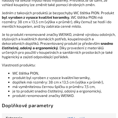
nádoby na tekuté mýdlo nebo mýdlenky. Přesvědčte se sami, že
vzhled koupelny lze změnit také pomocí drobných změn.
Jedním z takových produktů je bezpochyby WC štětka PION. Produkt
byl vyroben z vysoce kvalitní keramiky.
WC štětka PION má
rozměry: 38 cm x 13,5 cm (výška x průměr), díky čemuž se hodí i do
menších koupelen, aniž by zabírala cenné místo.
Je to produkt renomované značky WENKO, známé výrobou odolných,
stylových a kvalitních domácích potřeb, koupelnových a
dekorativních doplňků. Prezentovaný produkt je především
snadno
čistitelný, odolný a ergonomický
. Díky provedení z materiálů
určených pro použití v koupelnách a sanitárních prostorách je také
hygienický a zajistí odpovídající pořádek.
Vlastnosti produktu:
WC štětka PION,
produkt byl vyroben z vysoce kvalitní keramiky,
doplňek má rozměry: 38 cm x 13,5 cm (výška x průměr),
má vyměnitelnou černou špičku o průměru 7,5 cm,
je to produkt snadno čistitelný, odolný a ergonomický,
produkt renomované značky WENKO.
Doplňkové parametry
Kategorie
: