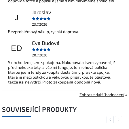
odpovídá fotce a popisu a jsme s ním maximálně spokojeni.
Jaroslav
J
23.7.2026
Bezproblémový nákup, rychlá doprava.
Eva Dudová
ED
20.7.2026
S obchodem jsem spokojená. Nakupovala jsem vybavení již
před několika lety, a vše mi funguje. Jen rohová polička,
kterou jsem tehdy zakoupila došla újmy: praskla spojka,
která je mezi poličkou a vakuovou přísavkou. Je plastová,
takže asi nevydrží. Proto zakoupena obdobná,nová.
Zobrazit další hodnocení
SOUVISEJÍCÍ PRODUKTY
Previous
Next