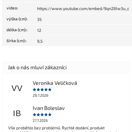
video
:
https://www.youtube.com/embed/9qn28Iw3u_c
výška (cm)
:
35
délka (cm):
:
12
šírka (cm):
:
9,5
Veronika Veličková
VV
28.7.2026
Ivan Boleslav
IB
27.7.2026
Vše proběhlo bez problémů. Rychlé dodání, produkt