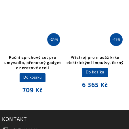
–24 %
–11 %
Ruční sprchový set pro
Přístroj pro masáž krku
umyvadlo, přenosný gadget
elektrickými impulsy, černý
z nerezové oceli
Do košíku
Do košíku
6 365 Kč
709 Kč
KONTAKT
info
@
edaxo.cz