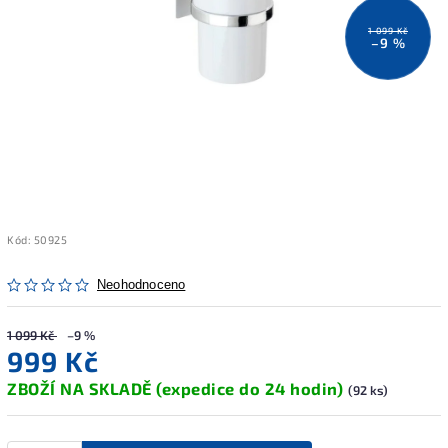
1 099 Kč
–9 %
Kód:
50925
Neohodnoceno
1 099 Kč
–9 %
999 Kč
ZBOŽÍ NA SKLADĚ (expedice do 24 hodin)
(92 ks)