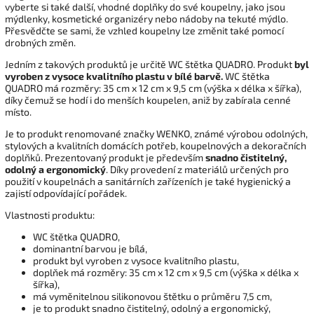
vyberte si také další, vhodné doplňky do své koupelny, jako jsou
mýdlenky, kosmetické organizéry nebo nádoby na tekuté mýdlo.
Přesvědčte se sami, že vzhled koupelny lze změnit také pomocí
drobných změn.
Jedním z takových produktů je určitě WC štětka QUADRO. Produkt
byl
vyroben z vysoce kvalitního plastu v bílé barvě.
WC štětka
QUADRO má rozměry: 35 cm x 12 cm x 9,5 cm (výška x délka x šířka),
díky čemuž se hodí i do menších koupelen, aniž by zabírala cenné
místo.
Je to produkt renomované značky WENKO, známé výrobou odolných,
stylových a kvalitních domácích potřeb, koupelnových a dekoračních
doplňků. Prezentovaný produkt je především
snadno čistitelný,
odolný a ergonomický
. Díky provedení z materiálů určených pro
použití v koupelnách a sanitárních zařízeních je také hygienický a
zajistí odpovídající pořádek.
Vlastnosti produktu:
WC štětka QUADRO,
dominantní barvou je bílá,
produkt byl vyroben z vysoce kvalitního plastu,
doplňek má rozměry: 35 cm x 12 cm x 9,5 cm (výška x délka x
šířka),
má vyměnitelnou silikonovou štětku o průměru 7,5 cm,
je to produkt snadno čistitelný, odolný a ergonomický,