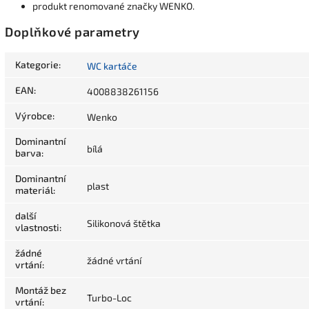
produkt renomované značky WENKO.
Doplňkové parametry
Kategorie
:
WC kartáče
EAN
:
4008838261156
Výrobce
:
Wenko
Dominantní
bílá
barva
:
Dominantní
plast
materiál
:
další
Silikonová štětka
vlastnosti
:
žádné
žádné vrtání
vrtání
:
Montáž bez
Turbo-Loc
vrtání
: