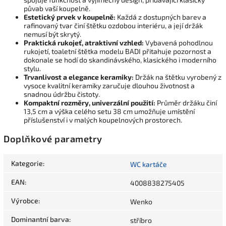
půvab vaší koupelně.
Estetický prvek v koupelně:
Každá z dostupných barev a
rafinovaný tvar činí štětku ozdobou interiéru, a její držák
nemusí být skrytý.
Praktická rukojeť, atraktivní vzhled:
Vybavená pohodlnou
rukojetí, toaletní štětka modelu BADI přitahuje pozornost a
dokonale se hodí do skandinávského, klasického i moderního
stylu.
Trvanlivost a elegance keramiky:
Držák na štětku vyrobený z
vysoce kvalitní keramiky zaručuje dlouhou životnost a
snadnou údržbu čistoty.
Kompaktní rozměry, univerzální použití:
Průměr držáku činí
13,5 cm a výška celého setu 38 cm umožňuje umístění
příslušenství i v malých koupelnových prostorech.
Doplňkové parametry
Kategorie
:
WC kartáče
EAN
:
4008838275405
Výrobce
:
Wenko
Dominantní barva
:
stříbro