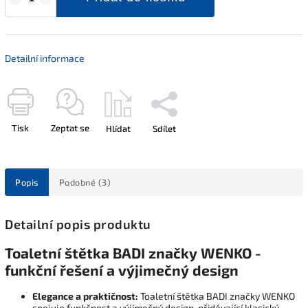
Detailní informace
Tisk
Zeptat se
Hlídat
Sdílet
Popis
Podobné (3)
Detailní popis produktu
Toaletní štětka BADI značky WENKO -
funkční řešení a výjimečný design
Elegance a praktičnost:
Toaletní štětka BADI značky WENKO
spojuje funkčnost a výjimečný design, přidávající klasický