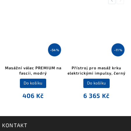
Previous
Next
–54 %
–11 %
Masážní válec PREMIUM na
Přístroj pro masáž krku
fascii, modrý
elektrickými impulsy, černý
Do košíku
Do košíku
406 Kč
6 365 Kč
KONTAKT