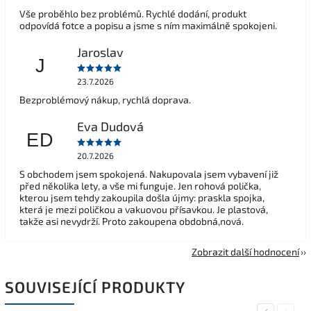
Vše proběhlo bez problémů. Rychlé dodání, produkt
odpovídá fotce a popisu a jsme s ním maximálně spokojeni.
Jaroslav
J
23.7.2026
Bezproblémový nákup, rychlá doprava.
Eva Dudová
ED
20.7.2026
S obchodem jsem spokojená. Nakupovala jsem vybavení již
před několika lety, a vše mi funguje. Jen rohová polička,
kterou jsem tehdy zakoupila došla újmy: praskla spojka,
která je mezi poličkou a vakuovou přísavkou. Je plastová,
takže asi nevydrží. Proto zakoupena obdobná,nová.
Zobrazit další hodnocení
SOUVISEJÍCÍ PRODUKTY