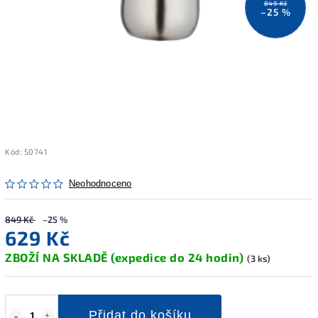
849 Kč
–25 %
Kód:
50741
Neohodnoceno
849 Kč
–25 %
629 Kč
ZBOŽÍ NA SKLADĚ (expedice do 24 hodin)
(3 ks)
Přidat do košíku