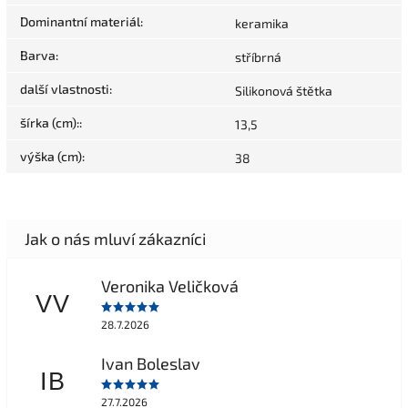
Dominantní materiál
:
keramika
Barva
:
stříbrná
další vlastnosti
:
Silikonová štětka
šírka (cm):
:
13,5
výška (cm)
:
38
Veronika Veličková
VV
28.7.2026
Ivan Boleslav
IB
27.7.2026