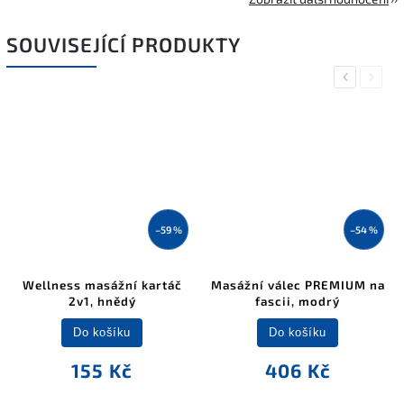
SOUVISEJÍCÍ PRODUKTY
Previous
Next
–59 %
–54 %
Wellness masážní kartáč
Masážní válec PREMIUM na
2v1, hnědý
fascii, modrý
Do košíku
Do košíku
155 Kč
406 Kč