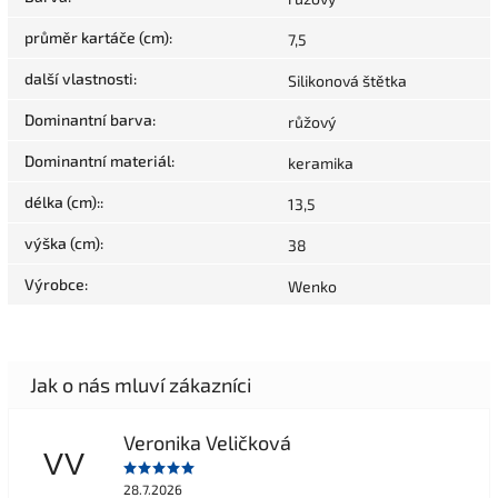
průměr kartáče (cm)
:
7,5
další vlastnosti
:
Silikonová štětka
Dominantní barva
:
růžový
Dominantní materiál
:
keramika
délka (cm):
:
13,5
výška (cm)
:
38
Výrobce
:
Wenko
Veronika Veličková
VV
28.7.2026