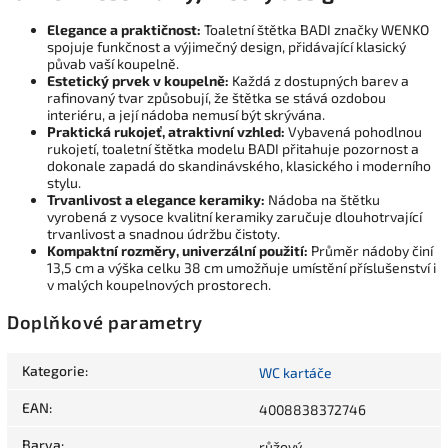
Elegance a praktičnost:
Toaletní štětka BADI značky WENKO
spojuje funkčnost a výjimečný design, přidávající klasický
půvab vaší koupelně.
Estetický prvek v koupelně:
Každá z dostupných barev a
rafinovaný tvar způsobují, že štětka se stává ozdobou
interiéru, a její nádoba nemusí být skrývána.
Praktická rukojeť, atraktivní vzhled:
Vybavená pohodlnou
rukojetí, toaletní štětka modelu BADI přitahuje pozornost a
dokonale zapadá do skandinávského, klasického i moderního
stylu.
Trvanlivost a elegance keramiky:
Nádoba na štětku
vyrobená z vysoce kvalitní keramiky zaručuje dlouhotrvající
trvanlivost a snadnou údržbu čistoty.
Kompaktní rozměry, univerzální použití:
Průměr nádoby činí
13,5 cm a výška celku 38 cm umožňuje umístění příslušenství i
v malých koupelnových prostorech.
Doplňkové parametry
Kategorie
:
WC kartáče
EAN
:
4008838372746
Barva
:
růžový