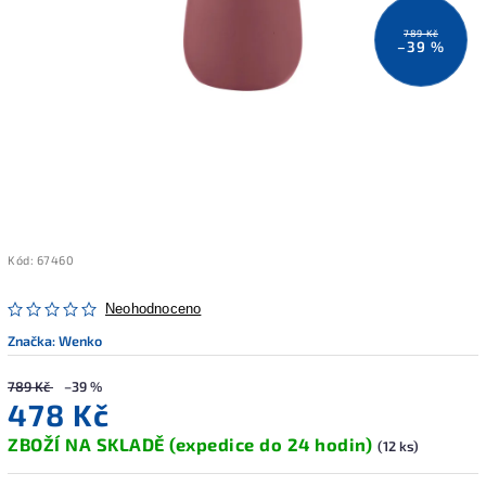
789 Kč
–39 %
Kód:
67460
Neohodnoceno
Značka:
Wenko
789 Kč
–39 %
478 Kč
ZBOŽÍ NA SKLADĚ (expedice do 24 hodin)
(12 ks)