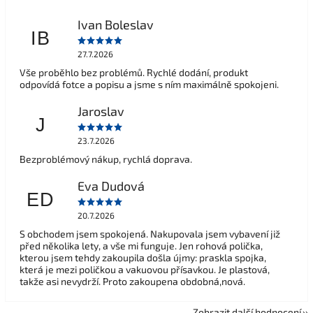
Ivan Boleslav
IB
27.7.2026
Vše proběhlo bez problémů. Rychlé dodání, produkt
odpovídá fotce a popisu a jsme s ním maximálně spokojeni.
Jaroslav
J
23.7.2026
Bezproblémový nákup, rychlá doprava.
Eva Dudová
ED
20.7.2026
S obchodem jsem spokojená. Nakupovala jsem vybavení již
před několika lety, a vše mi funguje. Jen rohová polička,
kterou jsem tehdy zakoupila došla újmy: praskla spojka,
která je mezi poličkou a vakuovou přísavkou. Je plastová,
takže asi nevydrží. Proto zakoupena obdobná,nová.
Zobrazit další hodnocení