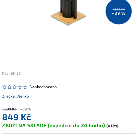
1 399 Kč
–39 %
Kód:
59430
Neohodnoceno
Značka:
Wenko
1 399 Kč
–39 %
849 Kč
ZBOŽÍ NA SKLADĚ (expedice do 24 hodin)
(41 ks)