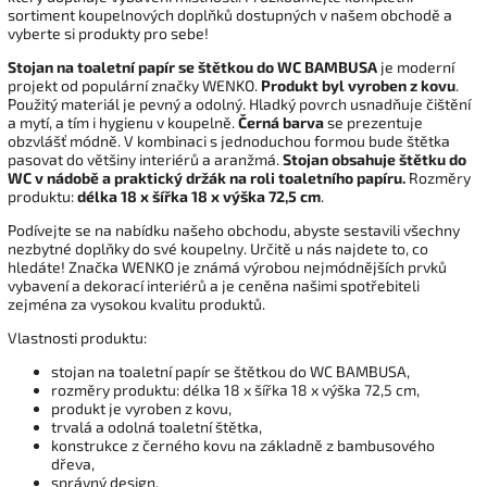
sortiment koupelnových doplňků dostupných v našem obchodě a
vyberte si produkty pro sebe!
Stojan na toaletní papír se štětkou do WC BAMBUSA
je moderní
projekt od populární značky WENKO.
Produkt byl vyroben z kovu
.
Použitý materiál je pevný a odolný. Hladký povrch usnadňuje čištění
a mytí, a tím i hygienu v koupelně.
Černá barva
se prezentuje
obzvlášť módně. V kombinaci s jednoduchou formou bude štětka
pasovat do většiny interiérů a aranžmá.
Stojan obsahuje štětku do
WC v nádobě a praktický držák na roli toaletního papíru.
Rozměry
produktu:
délka 18 x šířka 18 x výška 72,5 cm
.
Podívejte se na nabídku našeho obchodu, abyste sestavili všechny
nezbytné doplňky do své koupelny. Určitě u nás najdete to, co
hledáte! Značka WENKO je známá výrobou nejmódnějších prvků
vybavení a dekorací interiérů a je ceněna našimi spotřebiteli
zejména za vysokou kvalitu produktů.
Vlastnosti produktu:
stojan na toaletní papír se štětkou do WC BAMBUSA,
rozměry produktu: délka 18 x šířka 18 x výška 72,5 cm,
produkt je vyroben z kovu,
trvalá a odolná toaletní štětka,
konstrukce z černého kovu na základně z bambusového
dřeva,
správný design,