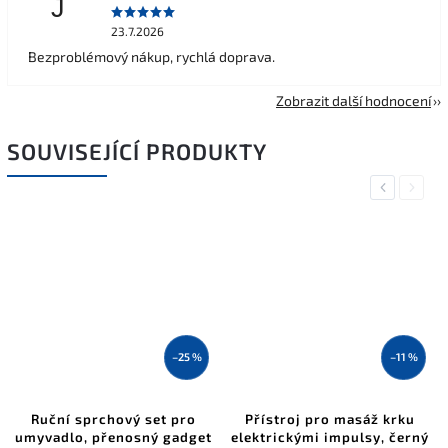
J
23.7.2026
Bezproblémový nákup, rychlá doprava.
Zobrazit další hodnocení
SOUVISEJÍCÍ PRODUKTY
Previous
Next
–25 %
–11 %
Ruční sprchový set pro
Přístroj pro masáž krku
umyvadlo, přenosný gadget
elektrickými impulsy, černý