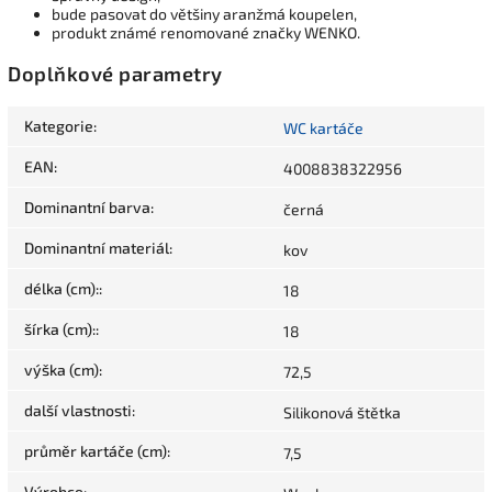
bude pasovat do většiny aranžmá koupelen,
produkt známé renomované značky WENKO.
Doplňkové parametry
Kategorie
:
WC kartáče
EAN
:
4008838322956
Dominantní barva
:
černá
Dominantní materiál
:
kov
délka (cm):
:
18
šírka (cm):
:
18
výška (cm)
:
72,5
další vlastnosti
:
Silikonová štětka
průměr kartáče (cm)
:
7,5
Výrobce
: