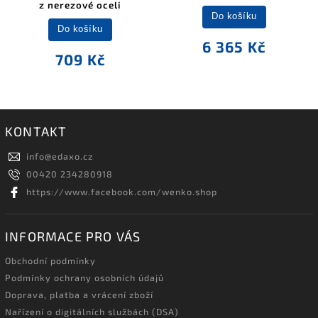
z nerezové oceli
Do košíku
Do košíku
6 365 Kč
709 Kč
KONTAKT
info
@
edaxo.cz
00420 234280918
https://www.facebook.com/wenko.shop
INFORMACE PRO VÁS
Obchodní podmínky
Podmínky ochrany osobních údajů
Doprava, platba a vrácení zboží
Nařízení o digitálních službách (DSA)