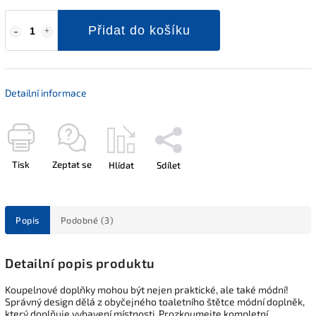
Přidat do košíku
Detailní informace
Tisk
Zeptat se
Hlídat
Sdílet
Popis
Podobné (3)
Detailní popis produktu
Koupelnové doplňky mohou být nejen praktické, ale také módní!
Správný design dělá z obyčejného toaletního štětce módní doplněk,
který doplňuje vybavení místnosti. Prozkoumejte kompletní