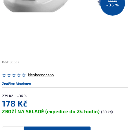
279 Kč
–36 %
Kód:
35587
Neohodnoceno
Značka:
Maximex
279 Kč
–36 %
178 Kč
ZBOŽÍ NA SKLADĚ (expedice do 24 hodin)
(30 ks)