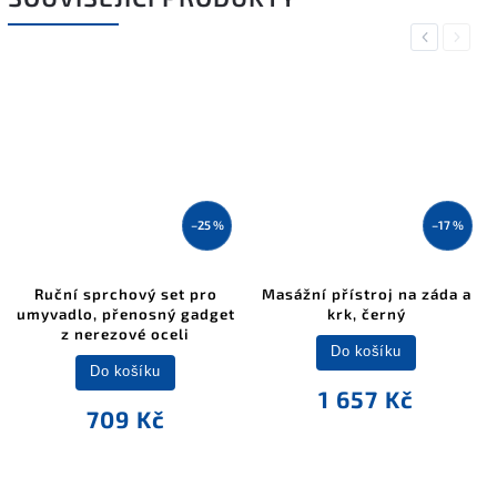
Previous
Next
–25 %
–17 %
Ruční sprchový set pro
Masážní přístroj na záda a
umyvadlo, přenosný gadget
krk, černý
z nerezové oceli
Do košíku
Do košíku
1 657 Kč
709 Kč