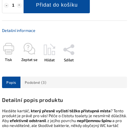
Přidat do košíku
Detailní informace
Tisk
Zeptat se
Hlídat
Sdílet
Popis
Podobné (3)
Detailní popis produktu
Hledáte kartáč,
který přesně vyčistí těžko přístupná místa
? Tento
produkt je právě pro vás! Péče o čistotu toalety je nesmírně důležitá.
Aby
efektivně odstranil
z jejího povrchu
nepříjemnou špínu
a pro
oko neviditelné, ale škodlivé bakterie, někdy obyčejný WC kartáč