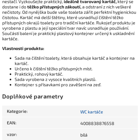
nestačí. Vyzkoušejte praktický,
ideálně tvarovaný kartáč,
který se
dostane i do
těžko přístupných zákoutí,
a odstraní z nich veškeré
nečistoty. Od nynějška bude vaše toaleta zářit perfektní hygienickou
čistotou. Kartáč má delší štětiny, které usnadňují čištění těžko
přístupných okrajů toalety pro tradiční kartáče. Rukojeť produktu je
vyrobena z plastu a její speciální tvar navíc usnadňuje používání.
Součástí balení je praktický plastový kontejner určený k uskladnění
kartáče.
Vlastnosti produktu:
Sada na čištění toalety, která obsahuje kartáč a kontejner na
kartáč.
Určeno k čištění těžko přístupných míst.
Praktický, rohový kartáč.
Sada vyrobena z vysoce kvalitních plastů.
Kontejner s přísavkami pro zavěšení na zeď.
Doplňkové parametry
Kategorie
:
WC kartáče
EAN
:
4008838876558
vzor
:
bílá