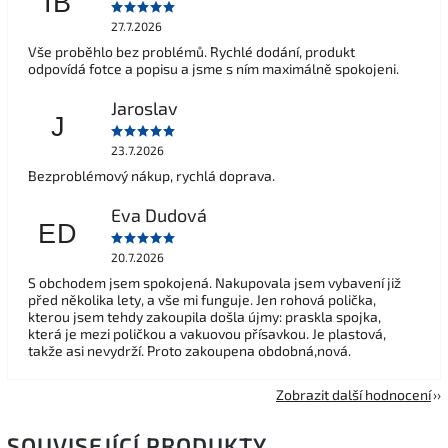
IB
27.7.2026
Vše proběhlo bez problémů. Rychlé dodání, produkt
odpovídá fotce a popisu a jsme s ním maximálně spokojeni.
Jaroslav
J
23.7.2026
Bezproblémový nákup, rychlá doprava.
Eva Dudová
ED
20.7.2026
S obchodem jsem spokojená. Nakupovala jsem vybavení již
před několika lety, a vše mi funguje. Jen rohová polička,
kterou jsem tehdy zakoupila došla újmy: praskla spojka,
která je mezi poličkou a vakuovou přísavkou. Je plastová,
takže asi nevydrží. Proto zakoupena obdobná,nová.
Zobrazit další hodnocení
SOUVISEJÍCÍ PRODUKTY