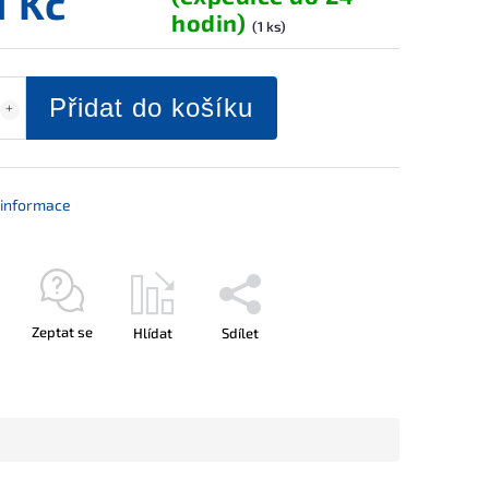
1 Kč
hodin)
(1 ks)
Přidat do košíku
í informace
Zeptat se
Hlídat
Sdílet