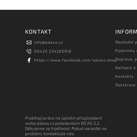
KONTAKT
INFORM
Obchodní 
info
@
edaxo.cz
Podmínky 
00420 234280918
Doprava, p
https://www.facebook.com/wenko.shop
Nařízení o
Kontakty
Deklarace 
Probíhají práce na úplném přizpůsobení
webu edaxo.cz požadavkům WCAG 2.2.
Děkujeme za trpělivost. Pokud narazíte na
problém, kontaktujte nás: