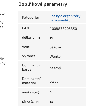
Doplňkové parametry
sto
Košíky a organizéry
Kategorie
:
na kosmetiku
hny
aše
EAN
:
4008838206850
délka (cm):
:
19
vzor
:
béžová
Výrobce
:
Wenko
ěle
olný
Dominantní
béžový
barva
:
Dominantní
plast
materiál
:
výška (cm)
:
9
šírka (cm):
:
14