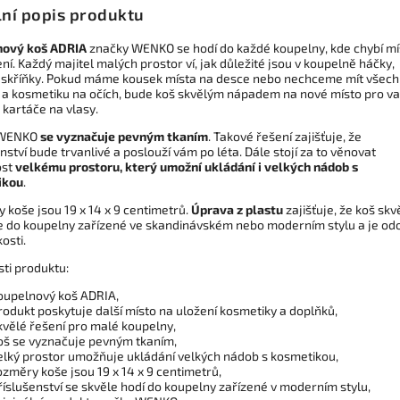
lní popis produktu
nový koš ADRIA
značky WENKO se hodí do každé koupelny, kde chybí mí
ní. Každý majitel malých prostor ví, jak důležité jsou v koupelně háčky,
a skříňky. Pokud máme kousek místa na desce nebo nechceme mít všec
 a kosmetiku na očích, bude koš skvělým nápadem na nové místo pro v
 kartáče na vlasy.
 WENKO
se vyznačuje pevným tkaním
. Takové řešení zajišťuje, že
nství bude trvanlivé a poslouží vám po léta. Dále stojí za to věnovat
ost
velkému prostoru, který umožní ukládání i velkých nádob s
ikou
.
 koše jsou 19 x 14 x 9 centimetrů.
Úprava z plastu
zajišťuje, že koš skv
 do koupelny zařízené ve skandinávském nebo moderním stylu a je od
kosti.
sti produktu:
oupelnový koš ADRIA,
rodukt poskytuje další místo na uložení kosmetiky a doplňků,
kvělé řešení pro malé koupelny,
oš se vyznačuje pevným tkaním,
elký prostor umožňuje ukládání velkých nádob s kosmetikou,
ozměry koše jsou 19 x 14 x 9 centimetrů,
říslušenství se skvěle hodí do koupelny zařízené v moderním stylu,