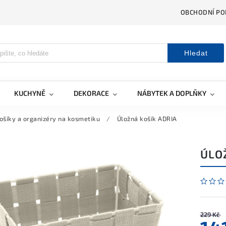
OBCHODNÍ PO
Hledat
KUCHYNĚ
DEKORACE
NÁBYTEK A DOPLŇKY
ošíky a organizéry na kosmetiku
/
Úložná košík ADRIA
ÚLO
229 Kč