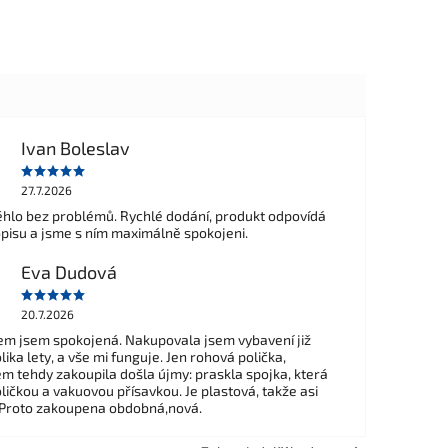
Ivan Boleslav
27.7.2026
hlo bez problémů. Rychlé dodání, produkt odpovídá
opisu a jsme s ním maximálně spokojeni.
Eva Dudová
20.7.2026
m jsem spokojená. Nakupovala jsem vybavení již
ika lety, a vše mi funguje. Jen rohová polička,
em tehdy zakoupila došla újmy: praskla spojka, která
ličkou a vakuovou přísavkou. Je plastová, takže asi
 Proto zakoupena obdobná,nová.