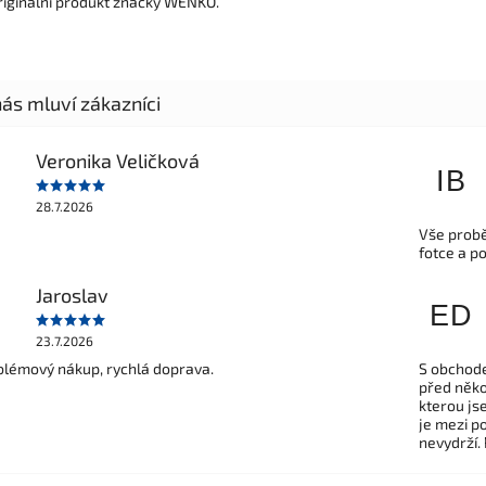
riginální produkt značky WENKO.
Veronika Veličková
IB
28.7.2026
Vše probě
fotce a p
Jaroslav
ED
23.7.2026
lémový nákup, rychlá doprava.
S obchode
před někol
kterou js
je mezi po
nevydrží.