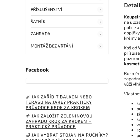
Detai
PŘÍSLUŠENSTVÍ
Koupel
ŠATNÍK
na ulože
police 
doplňky
ZAHRADA
krémy a
MONTÁŽ BEZ VRTÁNÍ
Koš od
přísluše
pozorn
kosmet
Facebook
Rozměry
zapadne
vůči vlh
Vlastno
🌿 JAK ZAŘÍDIT BALKON NEBO
TERASU NA JAŘE? PRAKTICKÝ
k
PRŮVODCE KROK ZA KROKEM
p
s
🌱 JAK ZALOŽIT ZELENINOVOU
k
ZAHRADU KROK ZA KROKEM –
v
PRAKTICKÝ PRŮVODCE
r
🛁 JAK VYBRAT STOJAN NA RUČNÍKY?
p