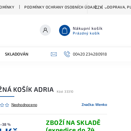
DMÍNKY
PODMÍNKY OCHRANY OSOBNÍCH ÚDAJŮ
DOPRAVA, PL
CZK
Nákupní košík
Prázdný košík
SKLADOVÁNÍ A ČIŠTĚNÍ
PŘÍSLUŠENSTVÍ
00420 234280918
ŠATNÍK
ŽNÁ KOŠÍK ADRIA
Kód:
33310
Značka:
Wenko
Neohodnoceno
ZBOŽÍ NA SKLADĚ
–38 %
(expedice do 24