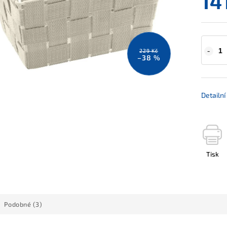
14
229 Kč
–38 %
Detailn
Tisk
Podobné (3)