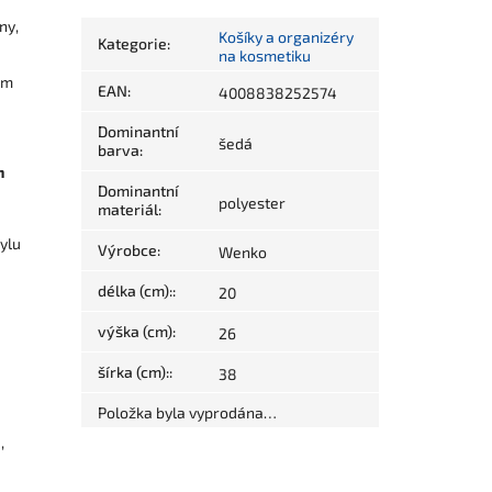
ny,
Košíky a organizéry
Kategorie
:
na kosmetiku
em
EAN
:
4008838252574
Dominantní
šedá
barva
:
h
Dominantní
polyester
materiál
:
e
ylu
Výrobce
:
Wenko
délka (cm):
:
20
výška (cm)
:
26
šírka (cm):
:
38
Položka byla vyprodána…
,