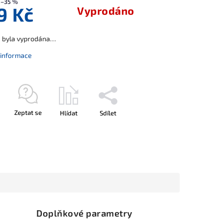
–35 %
9 Kč
Vyprodáno
a byla vyprodána…
í informace
Zeptat se
Hlídat
Sdílet
Doplňkové parametry