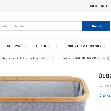
OBCHODNÍ PO
Hledat
KUCHYNĚ
DEKORACE
NÁBYTEK A DOPLŇKY
ošíky a organizéry na kosmetiku
/
Úložný koš BAHARI BAMBOO, šedý
ÚLO
Kód:
527