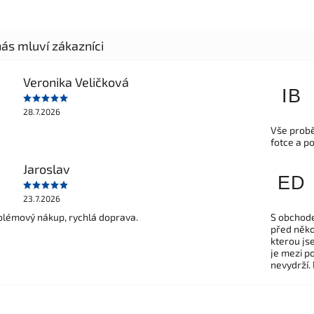
Veronika Veličková
IB
28.7.2026
Vše probě
fotce a p
Jaroslav
ED
23.7.2026
lémový nákup, rychlá doprava.
S obchode
před někol
kterou js
je mezi po
nevydrží.