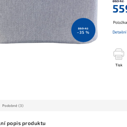
869 Kč
55
Položk
869 Kč
Detailn
–35 %
Tisk
Podobné (3)
lní popis produktu