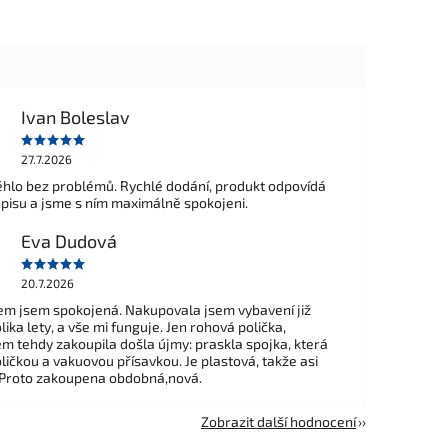
Ivan Boleslav
27.7.2026
hlo bez problémů. Rychlé dodání, produkt odpovídá
opisu a jsme s ním maximálně spokojeni.
Eva Dudová
20.7.2026
m jsem spokojená. Nakupovala jsem vybavení již
ika lety, a vše mi funguje. Jen rohová polička,
em tehdy zakoupila došla újmy: praskla spojka, která
ličkou a vakuovou přísavkou. Je plastová, takže asi
 Proto zakoupena obdobná,nová.
Zobrazit další hodnocení