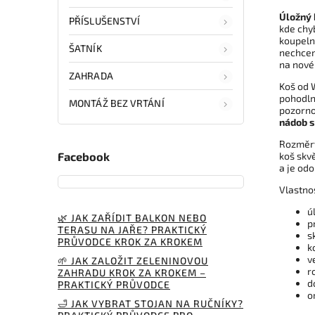
Úložný
PŘÍSLUŠENSTVÍ
kde chyb
koupeln
ŠATNÍK
nechcem
na nové
ZAHRADA
Koš od
pohodln
MONTÁŽ BEZ VRTÁNÍ
pozorno
nádob s
Rozměry
koš skv
Facebook
a je odo
Vlastno
ú
🌿 JAK ZAŘÍDIT BALKON NEBO
p
TERASU NA JAŘE? PRAKTICKÝ
s
PRŮVODCE KROK ZA KROKEM
k
v
🌱 JAK ZALOŽIT ZELENINOVOU
r
ZAHRADU KROK ZA KROKEM –
d
PRAKTICKÝ PRŮVODCE
o
🛁 JAK VYBRAT STOJAN NA RUČNÍKY?