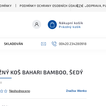
DMÍNKY
PODMÍNKY OCHRANY OSOBNÍCH ÚDAJŮ
DOPRAVA, PL
CZK
Nákupní košík
Prázdný košík
SKLADOVÁNÍ A ČIŠTĚNÍ
PŘÍSLUŠENSTVÍ
00420 234280918
ŠATNÍK
ŽNÝ KOŠ BAHARI BAMBOO, ŠEDÝ
50
Značka:
Wenko
Neohodnoceno