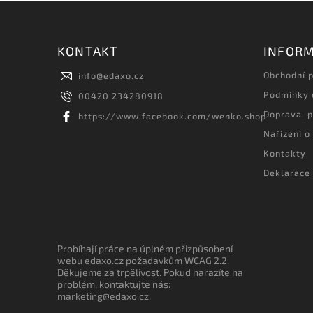
KONTAKT
INFORM
Obchodní 
info
@
edaxo.cz
Podmínky 
00420 234280918
Doprava, p
https://www.facebook.com/wenko.shop
Nařízení o
Kontakty
Deklarace 
Probíhají práce na úplném přizpůsobení
webu edaxo.cz požadavkům WCAG 2.2.
Děkujeme za trpělivost. Pokud narazíte na
problém, kontaktujte nás:
marketing@edaxo.cz.