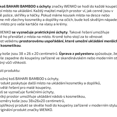
 koš BAHARI BAMBOO s úchyty
značky WENKO se hodí do každé koupel
í místo na ukládání. Každý majitel malých prostor ví, jak cenné jsou v
ě police, skříňky a háčky. Pokud máme kousek místa na desce nebo
e mít všechny kosmetiky a doplňky na očích, bude koš skvělým nápad
 místo pro vaše kartáče na vlasy a krémy.
 WENKO
se vyznačuje praktickými úchyty
. Takové řešení umožňuje
ě ho přenášet z místa na místo. Kromě toho stojí za to věnovat
st
velkému
prostorovému uspořádání, které umožní ukládání menšíc
 kosmetikou
.
 koše jsou 38 x 26 x 20 centimetrů.
Úprava z polyesteru
způsobuje, ž
ěle zapadne do koupelny zařízené ve skandinávském nebo moderním st
lný vůči vlhkosti.
sti produktu:
ložný koš BAHARI BAMBOO s úchyty,
rodukt poskytuje další místo na ukládání kosmetiky a doplňků,
kvělé řešení pro malé koupelny,
oš se vyznačuje funkčními úchyty,
elký prostor umožňuje ukládání nádob s kosmetikou,
ozměry koše jsou 38x26x20 centimetrů,
oplňkový produkt se skvěle hodí do koupelny zařízené v moderním stylu
riginální produkt značky WENKO.