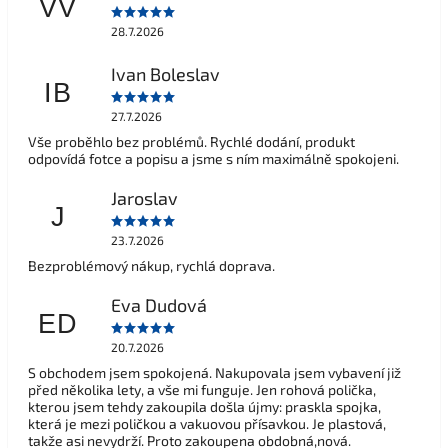
VV
28.7.2026
Ivan Boleslav
IB
27.7.2026
Vše proběhlo bez problémů. Rychlé dodání, produkt
odpovídá fotce a popisu a jsme s ním maximálně spokojeni.
Jaroslav
J
23.7.2026
Bezproblémový nákup, rychlá doprava.
Eva Dudová
ED
20.7.2026
S obchodem jsem spokojená. Nakupovala jsem vybavení již
před několika lety, a vše mi funguje. Jen rohová polička,
kterou jsem tehdy zakoupila došla újmy: praskla spojka,
která je mezi poličkou a vakuovou přísavkou. Je plastová,
takže asi nevydrží. Proto zakoupena obdobná,nová.