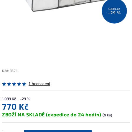
1 099 Kč
–29 %
Kód:
3374
1 hodnocení
1 099 Kč
–29 %
770 Kč
ZBOŽÍ NA SKLADĚ (expedice do 24 hodin)
(9 ks)