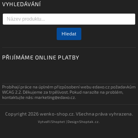
VYHLEDÁVÁNÍ
Hledat
PŘIJÍMÁME ONLINE PLATBY
Probíhají práce na úplném přizpůsobení webu edaxo.cz požadavkům
WCAG 2.2. Děkujeme za trpělivost. Pokud narazíte na problém,
kontaktujte nás: marketing@edaxo.cz.
Copyright 2026
wenko-shop.cz
. Všechna práva vyhrazena.
Vytvořil
Shoptet
| Design
Shoptak.cz.