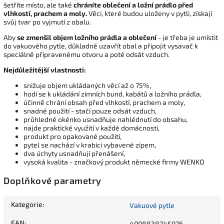
šetříte místo, ale také
chráníte oblečení a ložní prádlo před
vlhkostí, prachem a moly.
Věci, které budou uloženy v pytli, získají
svůj tvar po vyjmutí z obalu.
Aby
se zmenšil objem ložního prádla a oblečení
- je třeba je umístit
do vakuového pytle, důkladně uzavřít obal a připojit vysavač k
speciálně připravenému otvoru a poté odsát vzduch.
Nejdůležitější vlastnosti:
snižuje objem ukládaných věcí až o 75%,
hodí se k ukládání zimních bund, kabátů a ložního prádla,
účinně chrání obsah před vlhkostí, prachem a moly,
snadné použití - stačí pouze odsát vzduch,
průhledné okénko usnadňuje nahlédnutí do obsahu,
najde praktické využití v každé domácnosti,
produkt pro opakované použití,
pytel se nachází v krabici vybavené zipem,
dva úchyty usnadňují přenášení,
vysoká kvalita - značkový produkt německé firmy WENKO
Doplňkové parametry
Kategorie
:
Vakuové pytle
EAN
:
4008838745076