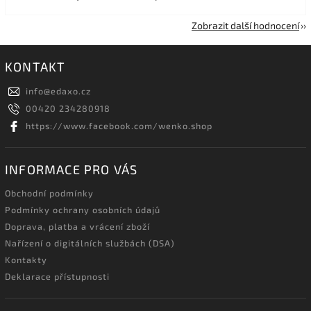
Zobrazit další hodnocení
KONTAKT
info
@
edaxo.cz
00420 234280918
https://www.facebook.com/wenko.shop
INFORMACE PRO VÁS
Obchodní podmínky
Podmínky ochrany osobních údajů
Doprava, platba a vrácení zboží
Nařízení o digitálních službách (DSA)
Kontakty
Deklarace přístupnosti