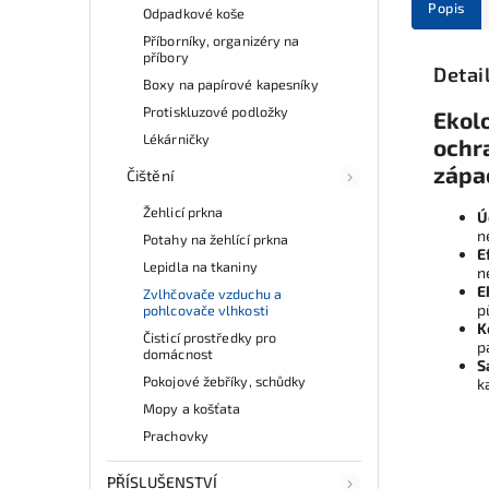
Popis
Odpadkové koše
Příborníky, organizéry na
příbory
Detai
Boxy na papírové kapesníky
Protiskluzové podložky
Ekol
Lékárničky
ochr
zápa
Čištění
Žehlicí prkna
Ú
n
Potahy na žehlící prkna
E
Lepidla na tkaniny
n
E
Zvlhčovače vzduchu a
p
pohlcovače vlhkosti
K
Čisticí prostředky pro
p
domácnost
S
Pokojové žebříky, schůdky
k
Mopy a košťata
Prachovky
PŘÍSLUŠENSTVÍ