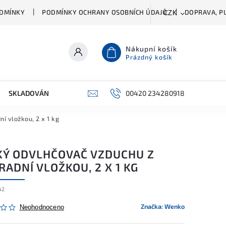
DMÍNKY
PODMÍNKY OCHRANY OSOBNÍCH ÚDAJŮ
DOPRAVA, PL
CZK
Nákupní košík
Prázdný košík
SKLADOVÁNÍ A ČIŠTĚNÍ
PŘÍSLUŠENSTVÍ
00420 234280918
ŠATNÍK
í vložkou, 2 x 1 kg
KÝ ODVLHČOVAČ VZDUCHU Z
ADNÍ VLOŽKOU, 2 X 1 KG
42
Značka:
Wenko
Neohodnoceno