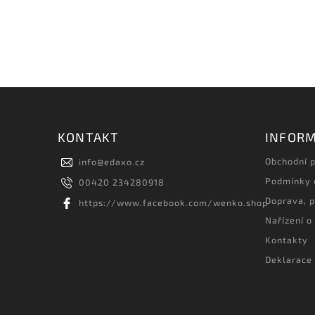
KONTAKT
INFORM
Obchodní 
info
@
edaxo.cz
Podmínky 
00420 234280918
Doprava, p
https://www.facebook.com/wenko.shop
Nařízení o
Kontakty
Deklarace 