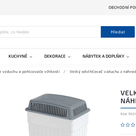
OBCHODNÍ PO
Hledat
KUCHYNĚ
DEKORACE
NÁBYTEK A DOPLŇKY
 vzduchu a pohlcovače vlhkosti
/
Velký odvlhčovač vzduchu z náhradn
VEL
NÁHR
Kód:
902