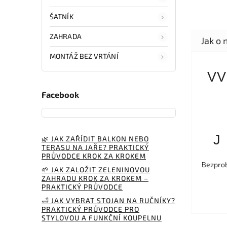
ŠATNÍK
ZAHRADA
MONTÁŽ BEZ VRTÁNÍ
VV
Facebook
J
🌿 JAK ZAŘÍDIT BALKON NEBO
TERASU NA JAŘE? PRAKTICKÝ
PRŮVODCE KROK ZA KROKEM
Bezprob
🌱 JAK ZALOŽIT ZELENINOVOU
ZAHRADU KROK ZA KROKEM –
PRAKTICKÝ PRŮVODCE
🛁 JAK VYBRAT STOJAN NA RUČNÍKY?
PRAKTICKÝ PRŮVODCE PRO
STYLOVOU A FUNKČNÍ KOUPELNU