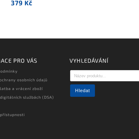
379 Kč
ACE PRO VÁS
VYHLEDÁVÁNÍ
podmínky
ochrany osobních údajů
latba a vrácení zboží
Hledat
 digitálních službách (DSA)
přístupnosti