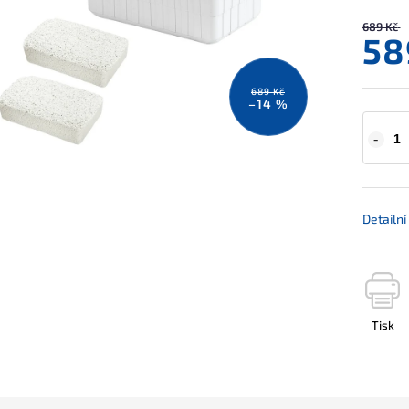
689 Kč
58
689 Kč
–14 %
Detailn
Tisk