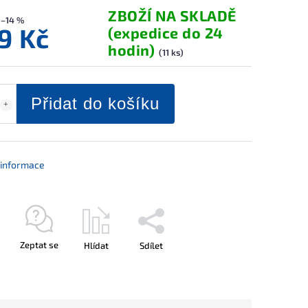
ZBOŽÍ NA SKLADĚ
–14 %
9 Kč
(expedice do 24
hodin)
(11 ks)
Přidat do košíku
í informace
Zeptat se
Hlídat
Sdílet