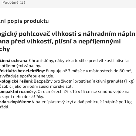
Podobné (3)
lní popis produktu
ogický pohlcovač vlhkosti s náhradním náplní
ana před vlhkostí, plísní a nepříjemnými
chy
činná ochrana
: Chrání stěny, nábytek a textilie před vlhkostí, plísní a
epříjemnými zápachy.
fektivita bez elektřiny
: Funguje až 3 měsíce v místnostech do 80 m³,
evyžaduje spotřebu energie.
kologické řešení
: Bezpečný pro životní prostředí aktivní granulát (1 kg)
ůsobící jako přírodní sušící mořské soli.
ompaktní rozměry
: O rozměrech 24 x 16 x 15 cm se snadno vejde na
arapet nebo do skříňky.
ada s doplňkem
: V balení plastový kryt a dvě pohlcující náplně po 1 kg
aždá.