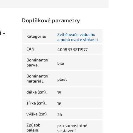
Doplňkové parametry
 -
Zvlhčovače vzduchu
Kategorie
:
a pohlcovače vlhkosti
EAN
:
4008838211977
Dominantní
bílá
barva
:
Dominantní
plast
materiál
:
délka (cm):
:
15
šírka (cm):
:
16
výška (cm)
:
24
Způsob
pro samostatné
balení
:
sestavení