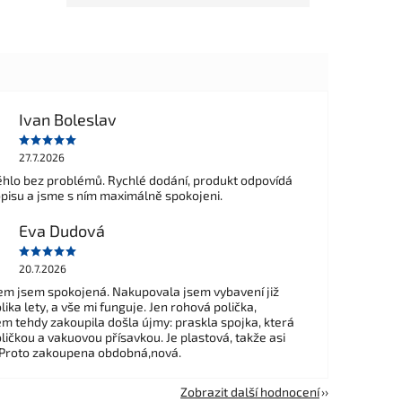
Ivan Boleslav
27.7.2026
hlo bez problémů. Rychlé dodání, produkt odpovídá
opisu a jsme s ním maximálně spokojeni.
Eva Dudová
20.7.2026
m jsem spokojená. Nakupovala jsem vybavení již
ika lety, a vše mi funguje. Jen rohová polička,
em tehdy zakoupila došla újmy: praskla spojka, která
ličkou a vakuovou přísavkou. Je plastová, takže asi
 Proto zakoupena obdobná,nová.
Zobrazit další hodnocení