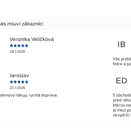
Veronika Veličková
IB
28.7.2026
Vše probě
fotce a p
Jaroslav
ED
23.7.2026
lémový nákup, rychlá doprava.
S obchode
před někol
kterou js
je mezi po
nevydrží.