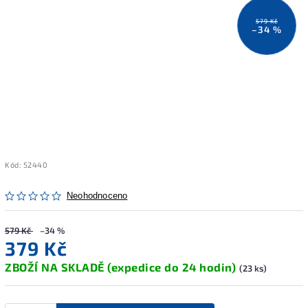
579 Kč
–34 %
Kód:
52440
Neohodnoceno
579 Kč
–34 %
379 Kč
ZBOŽÍ NA SKLADĚ (expedice do 24 hodin)
(23 ks)