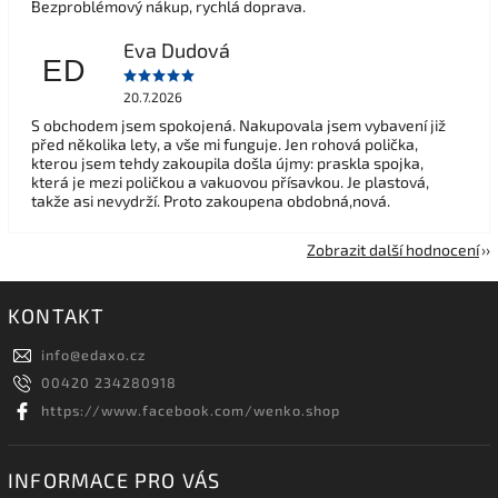
Bezproblémový nákup, rychlá doprava.
Eva Dudová
ED
20.7.2026
S obchodem jsem spokojená. Nakupovala jsem vybavení již
před několika lety, a vše mi funguje. Jen rohová polička,
kterou jsem tehdy zakoupila došla újmy: praskla spojka,
která je mezi poličkou a vakuovou přísavkou. Je plastová,
takže asi nevydrží. Proto zakoupena obdobná,nová.
Zobrazit další hodnocení
KONTAKT
info
@
edaxo.cz
00420 234280918
https://www.facebook.com/wenko.shop
INFORMACE PRO VÁS