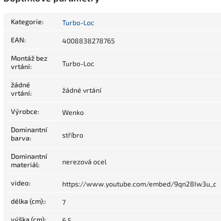
Kategorie
:
Turbo-Loc
EAN
:
4008838278765
Montáž bez
Turbo-Loc
vrtání
:
žádné
žádné vrtání
vrtání
:
Výrobce
:
Wenko
Dominantní
stříbro
barva
:
Dominantní
nerezová ocel
materiál
:
video
:
https://www.youtube.com/embed/9qn28Iw3u_c
délka (cm):
:
7
výška (cm)
:
6,5