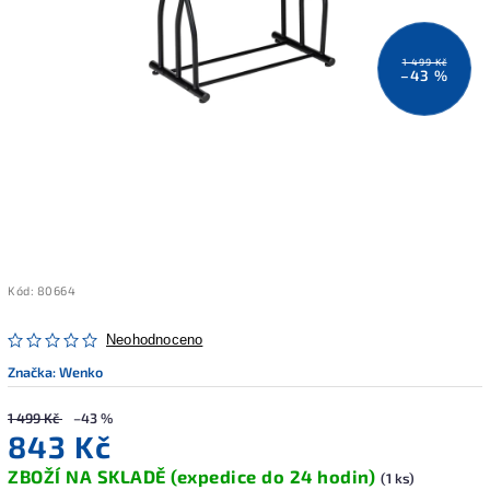
1 499 Kč
–43 %
Kód:
80664
Neohodnoceno
Značka:
Wenko
1 499 Kč
–43 %
843 Kč
ZBOŽÍ NA SKLADĚ (expedice do 24 hodin)
(1 ks)