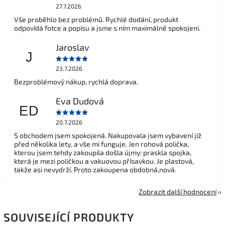
27.7.2026
Vše proběhlo bez problémů. Rychlé dodání, produkt
odpovídá fotce a popisu a jsme s ním maximálně spokojeni.
Jaroslav
J
23.7.2026
Bezproblémový nákup, rychlá doprava.
Eva Dudová
ED
20.7.2026
S obchodem jsem spokojená. Nakupovala jsem vybavení již
před několika lety, a vše mi funguje. Jen rohová polička,
kterou jsem tehdy zakoupila došla újmy: praskla spojka,
která je mezi poličkou a vakuovou přísavkou. Je plastová,
takže asi nevydrží. Proto zakoupena obdobná,nová.
Zobrazit další hodnocení
SOUVISEJÍCÍ PRODUKTY