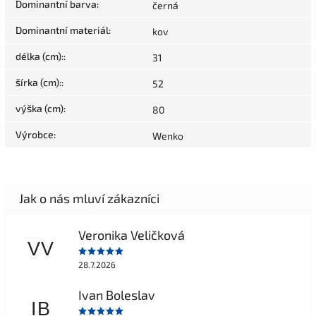
Dominantní barva
:
černá
Dominantní materiál
:
kov
délka (cm):
:
31
šírka (cm):
:
52
výška (cm)
:
80
Výrobce
:
Wenko
Veronika Veličková
VV
28.7.2026
Ivan Boleslav
IB