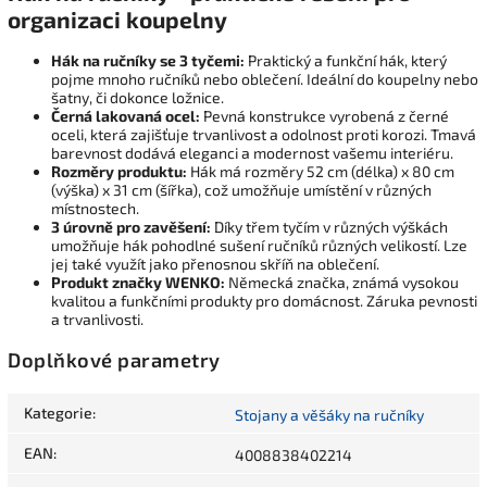
organizaci koupelny
Hák na ručníky se 3 tyčemi:
Praktický a funkční hák, který
pojme mnoho ručníků nebo oblečení. Ideální do koupelny nebo
šatny, či dokonce ložnice.
Černá lakovaná ocel:
Pevná konstrukce vyrobená z černé
oceli, která zajišťuje trvanlivost a odolnost proti korozi. Tmavá
barevnost dodává eleganci a modernost vašemu interiéru.
Rozměry produktu:
Hák má rozměry 52 cm (délka) x 80 cm
(výška) x 31 cm (šířka), což umožňuje umístění v různých
místnostech.
3 úrovně pro zavěšení:
Díky třem tyčím v různých výškách
umožňuje hák pohodlné sušení ručníků různých velikostí. Lze
jej také využít jako přenosnou skříň na oblečení.
Produkt značky WENKO:
Německá značka, známá vysokou
kvalitou a funkčními produkty pro domácnost. Záruka pevnosti
a trvanlivosti.
Doplňkové parametry
Kategorie
:
Stojany a věšáky na ručníky
EAN
:
4008838402214