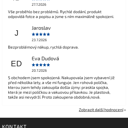
27.7.2026
Vše proběhlo bez problémů. Rychlé dodání, produkt
odpovídá fotce a popisu a jsme s ním maximálně spokojeni.
Jaroslav
J
23.7.2026
Bezproblémový nákup, rychlá doprava.
Eva Dudová
ED
20.7.2026
S obchodem jsem spokojená. Nakupovala jsem vybavení již
před několika lety, a vše mi funguje. Jen rohová polička,
kterou jsem tehdy zakoupila došla újmy: praskla spojka,
která je mezi poličkou a vakuovou přísavkou. Je plastová,
takže asi nevydrží. Proto zakoupena obdobná,nová.
Zobrazit další hodnocení
KONTAKT