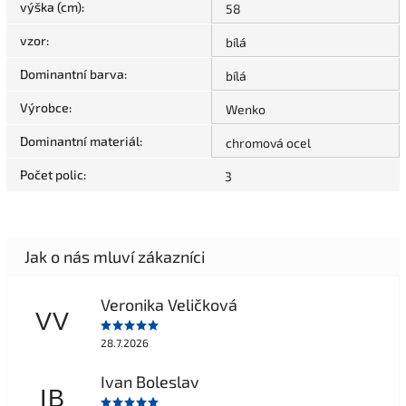
výška (cm)
:
58
vzor
:
bílá
Dominantní barva
:
bílá
Výrobce
:
Wenko
Dominantní materiál
:
chromová ocel
Počet polic
:
3
Veronika Veličková
VV
28.7.2026
Ivan Boleslav
IB