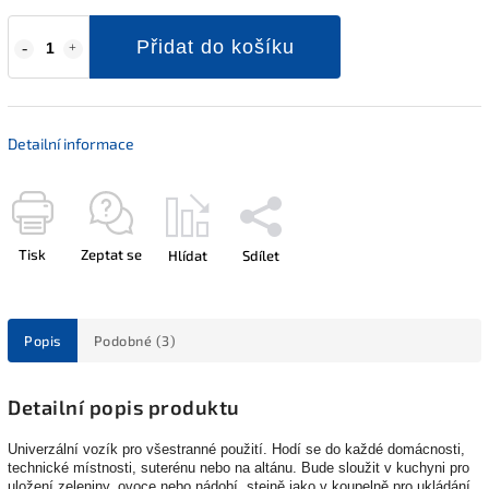
Přidat do košíku
Detailní informace
Tisk
Zeptat se
Hlídat
Sdílet
Popis
Podobné (3)
Detailní popis produktu
Univerzální vozík pro všestranné použití. Hodí se do každé domácnosti,
technické místnosti, suterénu nebo na altánu. Bude sloužit v kuchyni pro
uložení zeleniny, ovoce nebo nádobí, stejně jako v koupelně pro ukládání