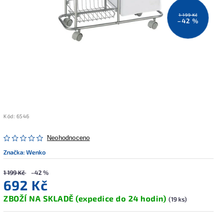
1 199 Kč
–42 %
Kód:
6546
Neohodnoceno
Značka:
Wenko
1 199 Kč
–42 %
692 Kč
ZBOŽÍ NA SKLADĚ (expedice do 24 hodin)
(19 ks)