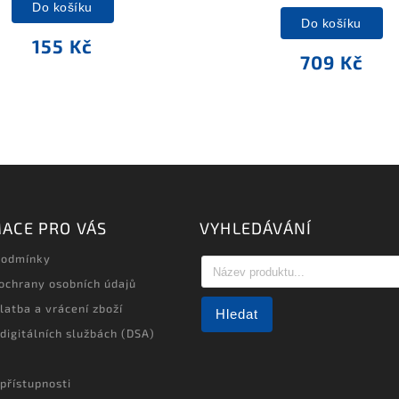
Do košíku
Do košíku
155 Kč
709 Kč
ACE PRO VÁS
VYHLEDÁVÁNÍ
podmínky
ochrany osobních údajů
latba a vrácení zboží
Hledat
 digitálních službách (DSA)
přístupnosti