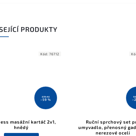
SEJÍCÍ PRODUKTY
Kód:
76712
Kó
379 Kč
93
–59 %
–
ess masážní kartáč 2v1,
Ruční sprchový set p
hnědý
umyvadlo, přenosný gad
nerezové oceli