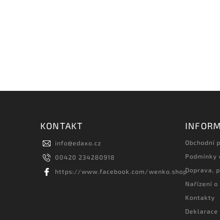
KONTAKT
INFORM
Obchodní 
info
@
edaxo.cz
Podmínky 
00420 234280918
Doprava, p
https://www.facebook.com/wenko.shop
Nařízení o
Kontakty
Deklarace 