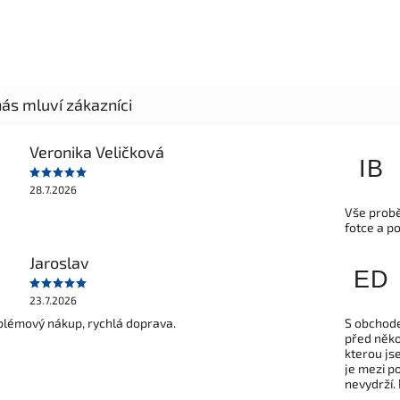
Veronika Veličková
IB
28.7.2026
Vše probě
fotce a p
Jaroslav
ED
23.7.2026
lémový nákup, rychlá doprava.
S obchode
před někol
kterou js
je mezi po
nevydrží.