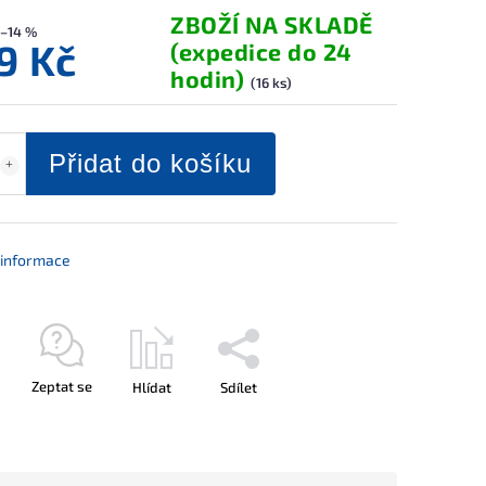
ZBOŽÍ NA SKLADĚ
–14 %
9 Kč
(expedice do 24
hodin)
(16 ks)
Přidat do košíku
í informace
Zeptat se
Hlídat
Sdílet