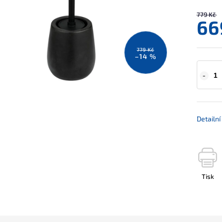
779 Kč
66
779 Kč
–14 %
Detailn
Tisk