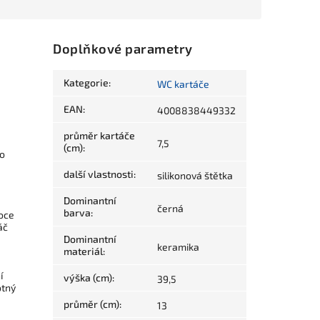
Doplňkové parametry
Kategorie
:
WC kartáče
EAN
:
4008838449332
průměr kartáče
7,5
(cm)
:
ho
další vlastnosti
:
silikonová štětka
Dominantní
černá
barva
:
soce
áč
Dominantní
keramika
materiál
:
í
výška (cm)
:
39,5
otný
průměr (cm)
:
13