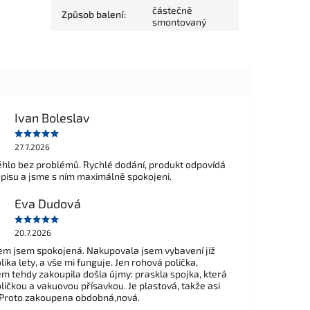
částečně
Způsob balení
:
smontovaný
Ivan Boleslav
27.7.2026
hlo bez problémů. Rychlé dodání, produkt odpovídá
opisu a jsme s ním maximálně spokojeni.
Eva Dudová
20.7.2026
m jsem spokojená. Nakupovala jsem vybavení již
ika lety, a vše mi funguje. Jen rohová polička,
em tehdy zakoupila došla újmy: praskla spojka, která
ličkou a vakuovou přísavkou. Je plastová, takže asi
 Proto zakoupena obdobná,nová.