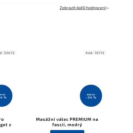
Zobrazit další hodnocení
d:
33472
Kód:
76713
9 Kč
899 Kč
24 %
–54 %
ro
Masážní válec PREMIUM na
get z
fascii, modrý