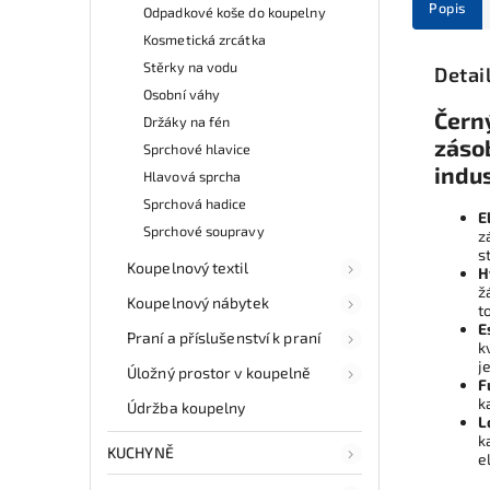
Popis
Odpadkové koše do koupelny
Kosmetická zrcátka
Stěrky na vodu
Detai
Osobní váhy
Čern
Držáky na fén
záso
Sprchové hlavice
indu
Hlavová sprcha
Sprchová hadice
E
Sprchové soupravy
z
s
Koupelnový textil
H
ž
Koupelnový nábytek
t
E
Praní a příslušenství k praní
k
j
Úložný prostor v koupelně
F
k
Údržba koupelny
L
k
KUCHYNĚ
e