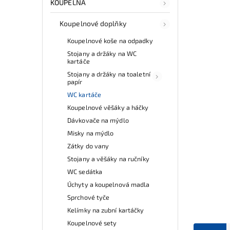
KOUPELNA
Koupelnové doplňky
Koupelnové koše na odpadky
Stojany a držáky na WC
kartáče
Stojany a držáky na toaletní
papír
WC kartáče
Koupelnové věšáky a háčky
Dávkovače na mýdlo
Misky na mýdlo
Zátky do vany
Stojany a věšáky na ručníky
WC sedátka
Úchyty a koupelnová madla
Sprchové tyče
Kelímky na zubní kartáčky
Koupelnové sety