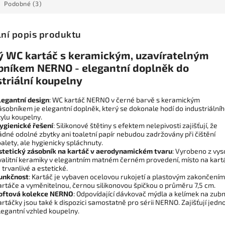
Podobné (3)
lní popis produktu
ý WC kartáč s keramickým, uzavíratelným
bníkem NERNO - elegantní doplněk do
striální koupelny
legantní design
: WC kartáč NERNO v černé barvě s keramickým
ásobníkem je elegantní doplněk, který se dokonale hodí do industriální
tylu koupelny.
ygienické řešení
: Silikonové štětiny s efektem nelepivosti zajišťují, že
ádné odolné zbytky ani toaletní papír nebudou zadržovány při čištění
oalety, ale hygienicky spláchnuty.
stetický zásobník na kartáč v aerodynamickém tvaru
: Vyrobeno z vy
valitní keramiky v elegantním matném černém provedení, místo na kart
e trvanlivé a estetické.
unkčnost
: Kartáč je vybaven ocelovou rukojetí a plastovým zakončením
artáče a vyměnitelnou, černou silikonovou špičkou o průměru 7,5 cm.
oftová kolekce NERNO
: Odpovídající dávkovač mýdla a kelímek na zubn
artáčky jsou také k dispozici samostatně pro sérii NERNO. Zajišťují jedn
legantní vzhled koupelny.