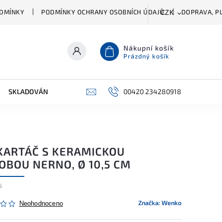
DMÍNKY
PODMÍNKY OCHRANY OSOBNÍCH ÚDAJŮ
DOPRAVA, PL
CZK
Nákupní košík
Prázdný košík
SKLADOVÁNÍ A ČIŠTĚNÍ
PŘÍSLUŠENSTVÍ
00420 234280918
ŠATNÍK
KARTÁČ S KERAMICKOU
OBOU NERNO, Ø 10,5 CM
5
Značka:
Wenko
Neohodnoceno