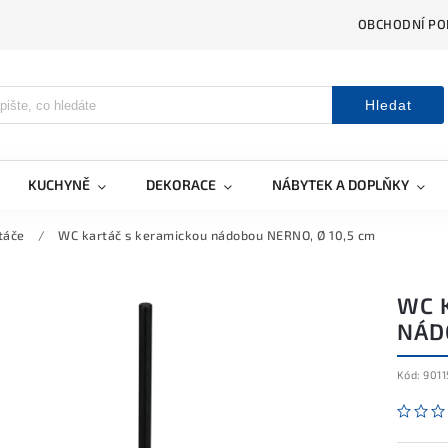
OBCHODNÍ PO
Hledat
KUCHYNĚ
DEKORACE
NÁBYTEK A DOPLŇKY
táče
/
WC kartáč s keramickou nádobou NERNO, Ø 10,5 cm
WC 
NÁD
Kód:
9011