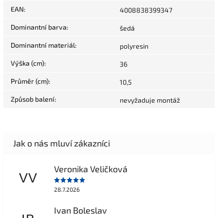
EAN
:
4008838399347
Dominantní barva
:
šedá
Dominantní materiál
:
polyresin
Výška (cm)
:
36
Průměr (cm)
:
10,5
Způsob balení
:
nevyžaduje montáž
Veronika Veličková
VV
28.7.2026
Ivan Boleslav