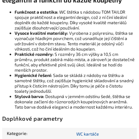
Funkčnost a estetika:
WC štětka s nádobou TOM TAILOR
spojuje praktičnost a elegantní design, což z ní činí ideální
doplněk do každé koupelny. Díky vysoké kvalitě materiálů
zajišťuje dlouhotrvající používání.
Vysoce kvalitní materiály:
Vyrobena z polyresinu, štětka se
vyznačuje hladkým povrchem, což usnadňuje její čištění a
udržování v dobrém stavu. Tento materiál je odolný vůči
vlhkosti, což ho činí ideálním do koupelen.
Praktické rozměry:
S rozměry 36 cm výšky a 10,5 cm
průměru, produkt zabírá málo místa, a zároveň je dostatečně
funkční, aby efektivně plnil svůj úkol. Ideálně se hodí do
menších prostor.
Hygienické řešení:
Sada se skládá z nádoby na štětku a
samotné štětky, což zajišťuje hygienické skladování a snadný
přístup k čisticím nástrojům. Díky tomu je péče o čistotu
toalety jednodušší.
Stylová barva:
Dostupná v jemném odstínu šedé, štětka se
dokonale začlení do různorodých koupelnových aranžmá.
Tato barva dodává eleganci a modernost každému interiéru.
Doplňkové parametry
Kategorie
:
WC kartáče