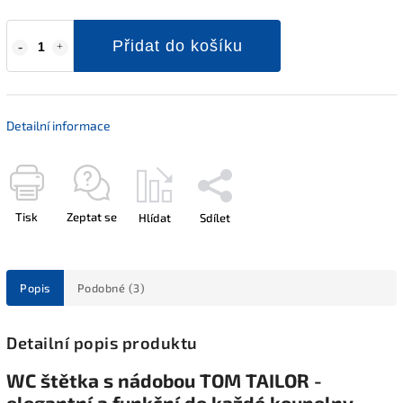
Přidat do košíku
Detailní informace
Tisk
Zeptat se
Hlídat
Sdílet
Popis
Podobné (3)
Detailní popis produktu
WC štětka s nádobou TOM TAILOR -
elegantní a funkční do každé koupelny