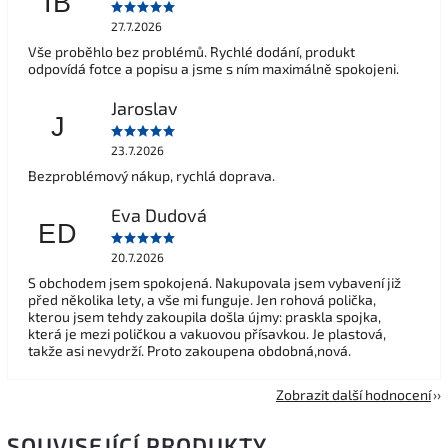
IB
27.7.2026
Vše proběhlo bez problémů. Rychlé dodání, produkt
odpovídá fotce a popisu a jsme s ním maximálně spokojeni.
Jaroslav
J
23.7.2026
Bezproblémový nákup, rychlá doprava.
Eva Dudová
ED
20.7.2026
S obchodem jsem spokojená. Nakupovala jsem vybavení již
před několika lety, a vše mi funguje. Jen rohová polička,
kterou jsem tehdy zakoupila došla újmy: praskla spojka,
která je mezi poličkou a vakuovou přísavkou. Je plastová,
takže asi nevydrží. Proto zakoupena obdobná,nová.
Zobrazit další hodnocení
SOUVISEJÍCÍ PRODUKTY