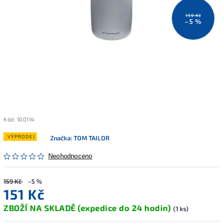
159 Kč
–5 %
Kód:
100114
VÝPRODEJ
Značka:
TOM TAILOR
Neohodnoceno
159 Kč
–5 %
151 Kč
ZBOŽÍ NA SKLADĚ (expedice do 24 hodin)
(1 ks)