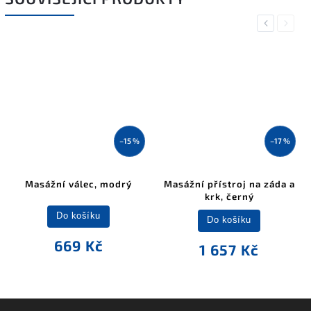
Previous
Next
–15 %
–17 %
Masážní válec, modrý
Masážní přístroj na záda a
krk, černý
Do košíku
Do košíku
669 Kč
1 657 Kč