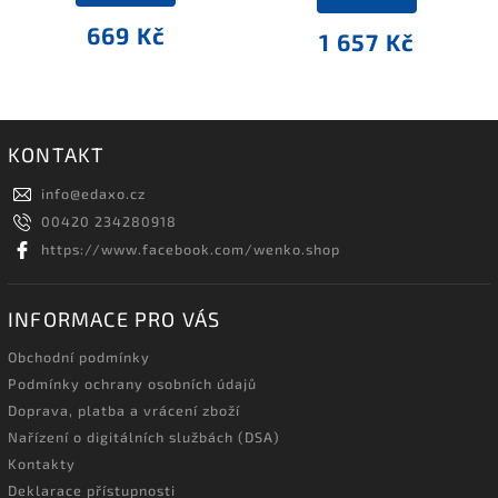
669 Kč
1 657 Kč
KONTAKT
info
@
edaxo.cz
00420 234280918
https://www.facebook.com/wenko.shop
INFORMACE PRO VÁS
Obchodní podmínky
Podmínky ochrany osobních údajů
Doprava, platba a vrácení zboží
Nařízení o digitálních službách (DSA)
Kontakty
Deklarace přístupnosti