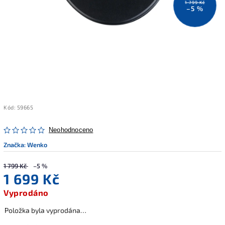
1 799 Kč
–5 %
Kód:
59665
Neohodnoceno
Značka:
Wenko
1 799 Kč
–5 %
1 699 Kč
Vyprodáno
Položka byla vyprodána…