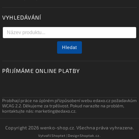
VYHLEDÁVÁNÍ
Hledat
PŘIJÍMÁME ONLINE PLATBY
Probíhají práce na úplném přizpůsobení webu edaxo.cz požadavkům
WCAG 2.2. Děkujeme za trpělivost. Pokud narazíte na problém,
kontaktujte nás: marketing@edaxo.cz.
Copyright 2026
wenko-shop.cz
. Všechna práva vyhrazena.
Vytvořil
Shoptet
| Design
Shoptak.cz.