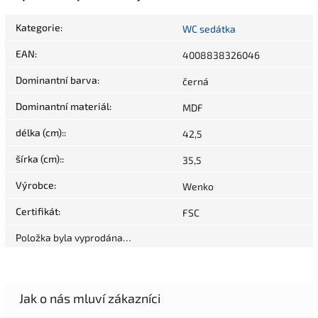
Kategorie
:
WC sedátka
EAN
:
4008838326046
Dominantní barva
:
černá
Dominantní materiál
:
MDF
délka (cm):
:
42,5
šírka (cm):
:
35,5
Výrobce
:
Wenko
Certifikát
:
FSC
Položka byla vyprodána…