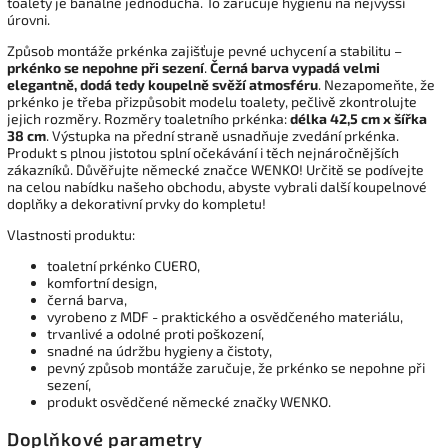
toalety je banálně jednoduchá. To zaručuje hygienu na nejvyšší
úrovni.
Způsob montáže prkénka zajišťuje pevné uchycení a stabilitu –
prkénko se nepohne při sezení
.
Černá barva vypadá velmi
elegantně, dodá tedy koupelně svěží atmosféru
. Nezapomeňte, že
prkénko je třeba přizpůsobit modelu toalety, pečlivě zkontrolujte
jejich rozměry. Rozměry toaletního prkénka:
délka 42,5 cm x šířka
38 cm
. Výstupka na přední straně usnadňuje zvedání prkénka.
Produkt s plnou jistotou splní očekávání i těch nejnáročnějších
zákazníků. Důvěřujte německé značce WENKO! Určitě se podívejte
na celou nabídku našeho obchodu, abyste vybrali další koupelnové
doplňky a dekorativní prvky do kompletu!
Vlastnosti produktu:
toaletní prkénko CUERO,
komfortní design,
černá barva,
vyrobeno z MDF - praktického a osvědčeného materiálu,
trvanlivé a odolné proti poškození,
snadné na údržbu hygieny a čistoty,
pevný způsob montáže zaručuje, že prkénko se nepohne při
sezení,
produkt osvědčené německé značky WENKO.
Doplňkové parametry