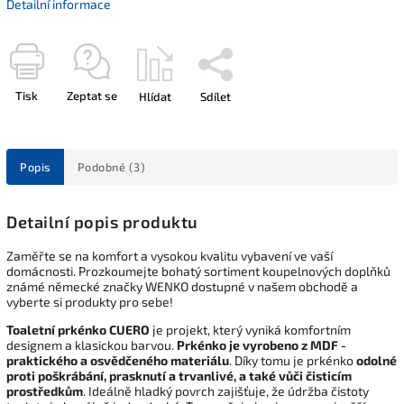
Detailní informace
Tisk
Zeptat se
Hlídat
Sdílet
Popis
Podobné (3)
Detailní popis produktu
Zaměřte se na komfort a vysokou kvalitu vybavení ve vaší
domácnosti. Prozkoumejte bohatý sortiment koupelnových doplňků
známé německé značky WENKO dostupné v našem obchodě a
vyberte si produkty pro sebe!
Toaletní prkénko CUERO
je projekt, který vyniká komfortním
designem a klasickou barvou.
Prkénko je vyrobeno z MDF -
praktického a osvědčeného materiálu
. Díky tomu je prkénko
odolné
proti poškrábání, prasknutí a trvanlivé, a také vůči čisticím
prostředkům
. Ideálně hladký povrch zajišťuje, že údržba čistoty