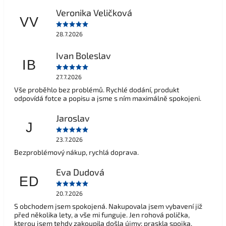
Veronika Veličková
VV
28.7.2026
Ivan Boleslav
IB
27.7.2026
Vše proběhlo bez problémů. Rychlé dodání, produkt
odpovídá fotce a popisu a jsme s ním maximálně spokojeni.
Jaroslav
J
23.7.2026
Bezproblémový nákup, rychlá doprava.
Eva Dudová
ED
20.7.2026
S obchodem jsem spokojená. Nakupovala jsem vybavení již
před několika lety, a vše mi funguje. Jen rohová polička,
kterou jsem tehdy zakoupila došla újmy: praskla spojka,