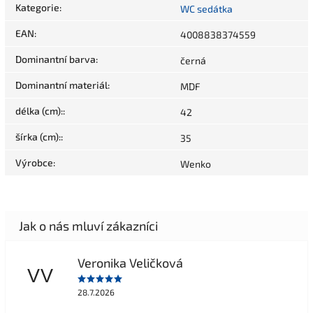
Kategorie
:
WC sedátka
EAN
:
4008838374559
Dominantní barva
:
černá
Dominantní materiál
:
MDF
délka (cm):
:
42
šírka (cm):
:
35
Výrobce
:
Wenko
Veronika Veličková
VV
28.7.2026