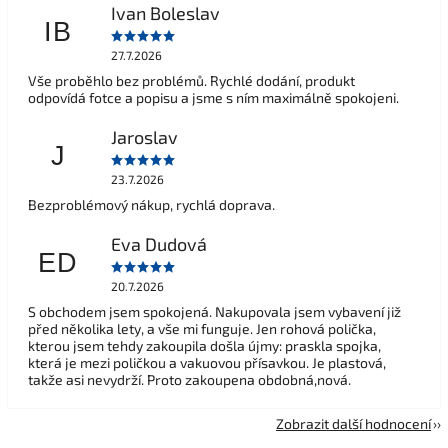
Ivan Boleslav
IB
27.7.2026
Vše proběhlo bez problémů. Rychlé dodání, produkt
odpovídá fotce a popisu a jsme s ním maximálně spokojeni.
Jaroslav
J
23.7.2026
Bezproblémový nákup, rychlá doprava.
Eva Dudová
ED
20.7.2026
S obchodem jsem spokojená. Nakupovala jsem vybavení již
před několika lety, a vše mi funguje. Jen rohová polička,
kterou jsem tehdy zakoupila došla újmy: praskla spojka,
která je mezi poličkou a vakuovou přísavkou. Je plastová,
takže asi nevydrží. Proto zakoupena obdobná,nová.
Zobrazit další hodnocení