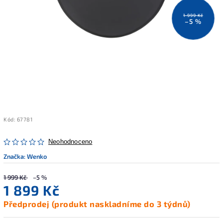
1 999 Kč
–5 %
Kód:
67781
Neohodnoceno
Značka:
Wenko
1 999 Kč
–5 %
1 899 Kč
Předprodej (produkt naskladníme do 3 týdnů)