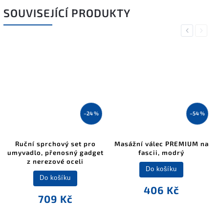
SOUVISEJÍCÍ PRODUKTY
Previous
Next
–24 %
–54 %
Ruční sprchový set pro
Masážní válec PREMIUM na
umyvadlo, přenosný gadget
fascii, modrý
z nerezové oceli
Do košíku
Do košíku
406 Kč
709 Kč