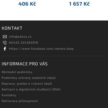
406 Kč
1 657 Kč
KONTAKT
info
@
edaxo.cz
00420 234280918
https://www.facebook.com/wenko.shop
INFORMACE PRO VÁS
Obchodní podmínky
Podmínky ochrany osobních údajů
Doprava, platba a vrácení zboží
Nařízení o digitálních službách (DSA)
Kontakty
Deklarace přístupnosti