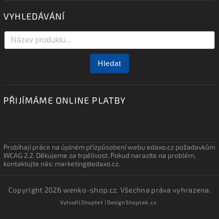
VYHLEDÁVÁNÍ
Hledat
PŘIJÍMÁME ONLINE PLATBY
Probíhají práce na úplném přizpůsobení webu edaxo.cz požadavkům
WCAG 2.2. Děkujeme za trpělivost. Pokud narazíte na problém,
kontaktujte nás: marketing@edaxo.cz.
Copyright 2026
wenko-shop.cz
. Všechna práva vyhrazena.
Vytvořil
Shoptet
| Design
Shoptak.cz.