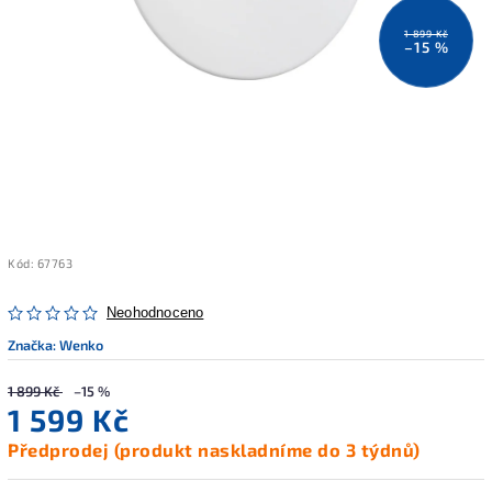
1 899 Kč
–15 %
Kód:
67763
Neohodnoceno
Značka:
Wenko
1 899 Kč
–15 %
1 599 Kč
Předprodej (produkt naskladníme do 3 týdnů)