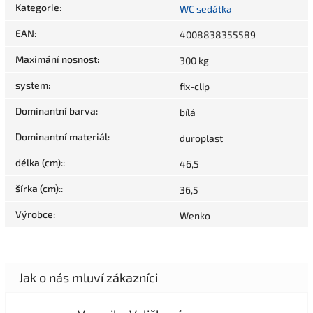
Kategorie
:
WC sedátka
EAN
:
4008838355589
Maximání nosnost
:
300 kg
system
:
fix-clip
Dominantní barva
:
bílá
Dominantní materiál
:
duroplast
délka (cm):
:
46,5
šírka (cm):
:
36,5
Výrobce
:
Wenko