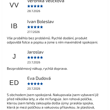
Veronika Veličková
VV
28.7.2026
Ivan Boleslav
IB
27.7.2026
Vše proběhlo bez problémů. Rychlé dodání, produkt
odpovídá fotce a popisu a jsme s ním maximálně spokojeni.
Jaroslav
J
23.7.2026
Bezproblémový nákup, rychlá doprava.
Eva Dudová
ED
20.7.2026
S obchodem jsem spokojená. Nakupovala jsem vybavení již
před několika lety, a vše mi funguje. Jen rohová polička,
kterou jsem tehdy zakoupila došla újmy: praskla spojka,
která je mezi poličkou a vakuovou přísavkou. Je plastová,