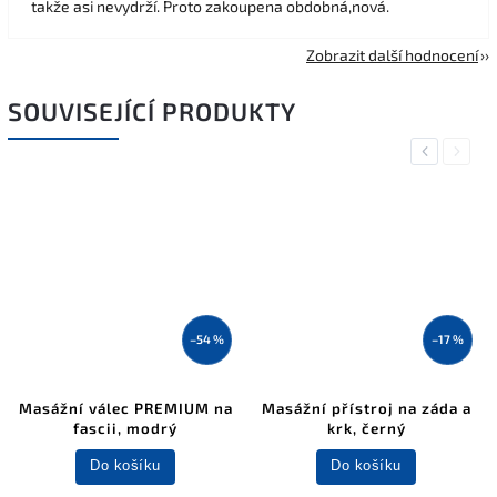
takže asi nevydrží. Proto zakoupena obdobná,nová.
Zobrazit další hodnocení
SOUVISEJÍCÍ PRODUKTY
Previous
Next
–54 %
–17 %
Masážní válec PREMIUM na
Masážní přístroj na záda a
fascii, modrý
krk, černý
Do košíku
Do košíku