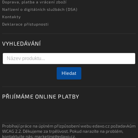
Doprava, platba a vrácení zboží
Nařízení o digitálních službách (DSA)
Kontakty
Deklarace přístupnosti
VYHLEDÁVÁNÍ
Hledat
PŘIJÍMÁME ONLINE PLATBY
Probíhají práce na úplném přizpůsobení webu edaxo.cz požadavkům
WCAG 2.2. Děkujeme za trpělivost. Pokud narazíte na problém,
kontaktujte nás: marketing@edaxo.cz.