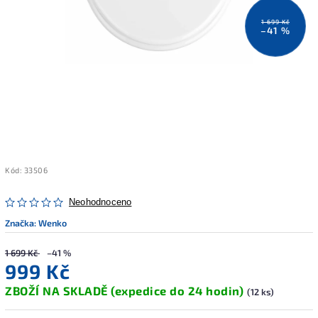
1 699 Kč
–41 %
Kód:
33506
Neohodnoceno
Značka:
Wenko
1 699 Kč
–41 %
999 Kč
ZBOŽÍ NA SKLADĚ (expedice do 24 hodin)
(12 ks)