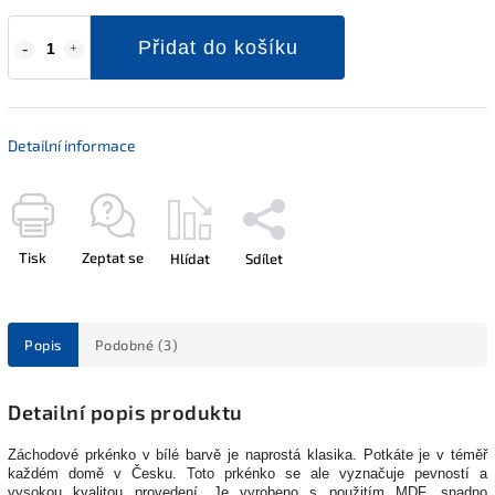
Přidat do košíku
Detailní informace
Tisk
Zeptat se
Hlídat
Sdílet
Popis
Podobné (3)
Detailní popis produktu
Záchodové prkénko v bílé barvě je naprostá klasika. Potkáte je v téměř
každém domě v Česku. Toto prkénko se ale vyznačuje pevností a
vysokou kvalitou provedení. Je vyrobeno s použitím MDF, snadno