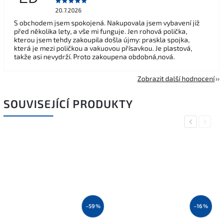
20.7.2026
S obchodem jsem spokojená. Nakupovala jsem vybavení již
před několika lety, a vše mi funguje. Jen rohová polička,
kterou jsem tehdy zakoupila došla újmy: praskla spojka,
která je mezi poličkou a vakuovou přísavkou. Je plastová,
takže asi nevydrží. Proto zakoupena obdobná,nová.
Zobrazit další hodnocení
SOUVISEJÍCÍ PRODUKTY
Previous
Next
–59 %
–16 %