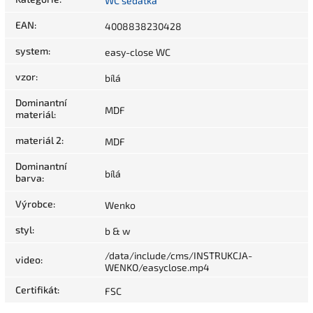
WC sedátka
EAN
:
4008838230428
system
:
easy-close WC
vzor
:
bílá
Dominantní
MDF
materiál
:
materiál 2
:
MDF
Dominantní
bílá
barva
:
Výrobce
:
Wenko
styl
:
b & w
/data/include/cms/INSTRUKCJA-
video
:
WENKO/easyclose.mp4
Certifikát
:
FSC