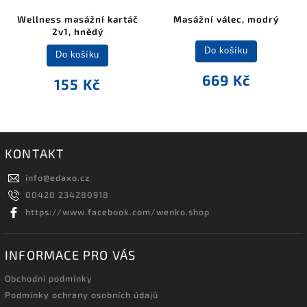
Wellness masážní kartáč
Masážní válec, modrý
2v1, hnědý
Do košíku
Do košíku
669 Kč
155 Kč
KONTAKT
info
@
edaxo.cz
00420 234280918
https://www.facebook.com/wenko.shop
INFORMACE PRO VÁS
Obchodní podmínky
Podmínky ochrany osobních údajů