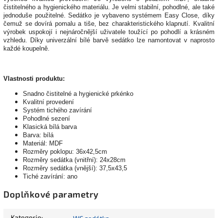
čistitelného a hygienického materiálu. Je velmi stabilní, pohodlné, ale také
jednoduše použitelné. Sedátko je vybaveno systémem Easy Close, díky
čemuž se dovírá pomalu a tiše, bez charakteristického klapnutí. Kvalitní
výrobek uspokojí i nejnáročnější uživatele toužící po pohodlí a krásném
vzhledu. Díky univerzální bílé barvě sedátko lze namontovat v naprosto
každé koupelně.
Vlastnosti produktu:
Snadno čistitelné a hygienické prkénko
Kvalitní provedení
Systém tichého zavírání
Pohodlné sezení
Klasická bílá barva
Barva: bílá
Materiál: MDF
Rozměry poklopu: 36x42,5cm
Rozměry sedátka (vnitřní): 24x28cm
Rozměry sedátka (vnější): 37,5x43,5
Tiché zavírání: ano
Doplňkové parametry
Kategorie
: