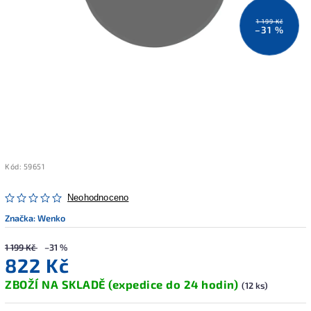
1 199 Kč
–31 %
Kód:
59651
Neohodnoceno
Značka:
Wenko
1 199 Kč
–31 %
822 Kč
ZBOŽÍ NA SKLADĚ (expedice do 24 hodin)
(12 ks)