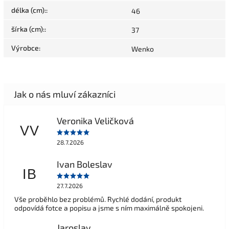
délka (cm):
:
46
šírka (cm):
:
37
Výrobce
:
Wenko
Veronika Veličková
VV
28.7.2026
Ivan Boleslav
IB
27.7.2026
Vše proběhlo bez problémů. Rychlé dodání, produkt
odpovídá fotce a popisu a jsme s ním maximálně spokojeni.
Jaroslav