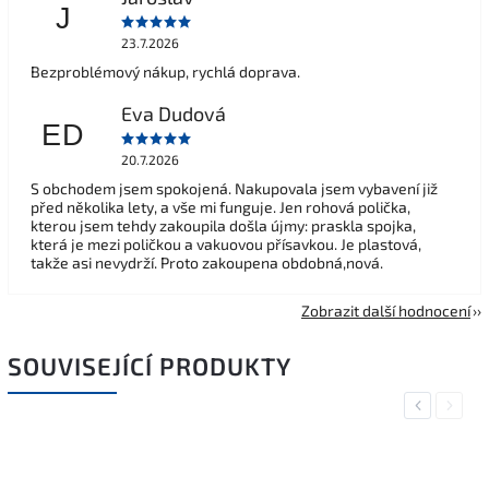
J
23.7.2026
Bezproblémový nákup, rychlá doprava.
Eva Dudová
ED
20.7.2026
S obchodem jsem spokojená. Nakupovala jsem vybavení již
před několika lety, a vše mi funguje. Jen rohová polička,
kterou jsem tehdy zakoupila došla újmy: praskla spojka,
která je mezi poličkou a vakuovou přísavkou. Je plastová,
takže asi nevydrží. Proto zakoupena obdobná,nová.
Zobrazit další hodnocení
SOUVISEJÍCÍ PRODUKTY
Previous
Next