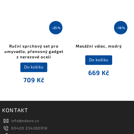
–25 %
–16 %
Ruční sprchový set pro
Masážní válec, modrý
umyvadlo, přenosný gadget
z nerezové oceli
Do košíku
Do košíku
669 Kč
709 Kč
KONTAKT
info
@
edaxo.cz
00420 234280918