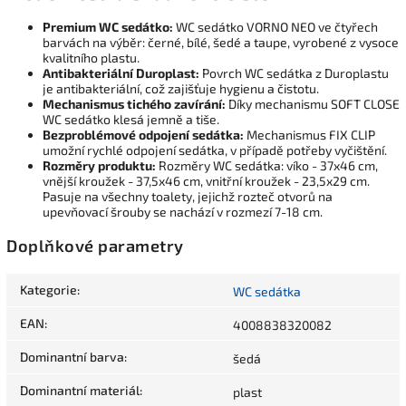
Premium WC sedátko:
WC sedátko VORNO NEO ve čtyřech
barvách na výběr: černé, bílé, šedé a taupe, vyrobené z vysoce
kvalitního plastu.
Antibakteriální Duroplast:
Povrch WC sedátka z Duroplastu
je antibakteriální, což zajišťuje hygienu a čistotu.
Mechanismus tichého zavírání:
Díky mechanismu SOFT CLOSE
WC sedátko klesá jemně a tiše.
Bezproblémové odpojení sedátka:
Mechanismus FIX CLIP
umožní rychlé odpojení sedátka, v případě potřeby vyčištění.
Rozměry produktu:
Rozměry WC sedátka: víko - 37x46 cm,
vnější kroužek - 37,5x46 cm, vnitřní kroužek - 23,5x29 cm.
Pasuje na všechny toalety, jejichž rozteč otvorů na
upevňovací šrouby se nachází v rozmezí 7-18 cm.
Doplňkové parametry
Kategorie
:
WC sedátka
EAN
:
4008838320082
Dominantní barva
:
šedá
Dominantní materiál
:
plast