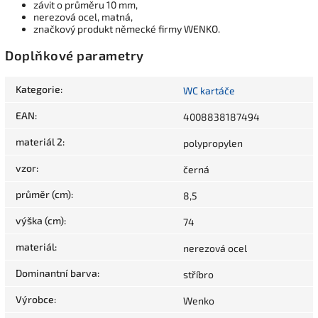
závit o průměru 10 mm,
nerezová ocel, matná,
značkový produkt německé firmy WENKO.
Doplňkové parametry
Kategorie
:
WC kartáče
EAN
:
4008838187494
materiál 2
:
polypropylen
vzor
:
černá
průměr (cm)
:
8,5
výška (cm)
:
74
materiál
:
nerezová ocel
Dominantní barva
:
stříbro
Výrobce
:
Wenko