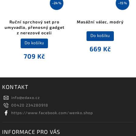
–24 %
–15 %
Ruční sprchový set pro
Masážní válec, modrý
umyvadlo, přenosný gadget
z nerezové oceli
Do košíku
Do košíku
669 Kč
709 Kč
KONTAKT
info
@
edaxo.cz
00420 234280918
https://www.facebook.com/wenko.shop
INFORMACE PRO VÁS