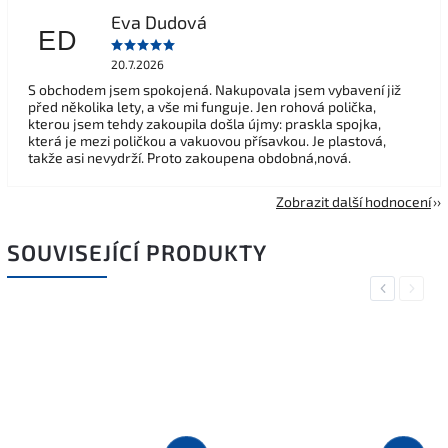
Eva Dudová
ED
20.7.2026
S obchodem jsem spokojená. Nakupovala jsem vybavení již
před několika lety, a vše mi funguje. Jen rohová polička,
kterou jsem tehdy zakoupila došla újmy: praskla spojka,
která je mezi poličkou a vakuovou přísavkou. Je plastová,
takže asi nevydrží. Proto zakoupena obdobná,nová.
Zobrazit další hodnocení
SOUVISEJÍCÍ PRODUKTY
Previous
Next