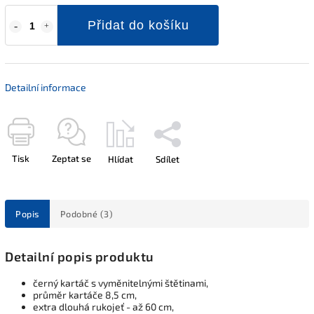
Přidat do košíku
Detailní informace
Tisk
Zeptat se
Hlídat
Sdílet
Popis
Podobné (3)
Detailní popis produktu
černý kartáč s vyměnitelnými štětinami,
průměr kartáče 8,5 cm,
extra dlouhá rukojeť - až 60 cm,