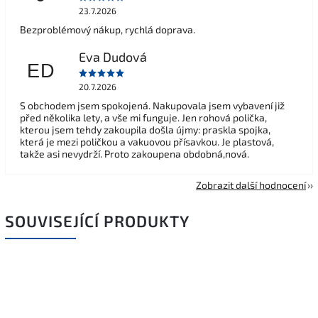
23.7.2026
Bezproblémový nákup, rychlá doprava.
Eva Dudová
ED
20.7.2026
S obchodem jsem spokojená. Nakupovala jsem vybavení již
před několika lety, a vše mi funguje. Jen rohová polička,
kterou jsem tehdy zakoupila došla újmy: praskla spojka,
která je mezi poličkou a vakuovou přísavkou. Je plastová,
takže asi nevydrží. Proto zakoupena obdobná,nová.
Zobrazit další hodnocení
SOUVISEJÍCÍ PRODUKTY