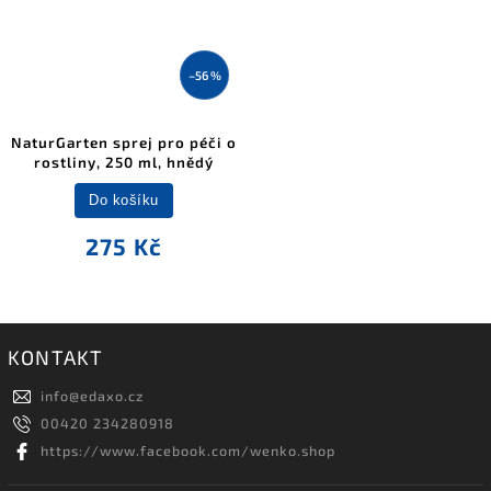
–56 %
NaturGarten sprej pro péči o
rostliny, 250 ml, hnědý
Do košíku
275 Kč
KONTAKT
info
@
edaxo.cz
00420 234280918
https://www.facebook.com/wenko.shop