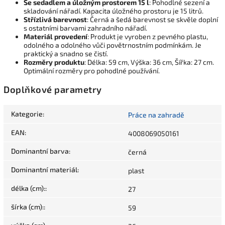
Se sedadlem a úložným prostorem 15 l
: Pohodlné sezení a
skladování nářadí. Kapacita úložného prostoru je 15 litrů.
Střízlivá barevnost
: Černá a šedá barevnost se skvěle doplní
s ostatními barvami zahradního nářadí.
Materiál provedení
: Produkt je vyroben z pevného plastu,
odolného a odolného vůči povětrnostním podmínkám. Je
praktický a snadno se čistí.
Rozměry produktu
: Délka: 59 cm, Výška: 36 cm, Šířka: 27 cm.
Optimální rozměry pro pohodlné používání.
Doplňkové parametry
Kategorie
:
Práce na zahradě
EAN
:
4008069050161
Dominantní barva
:
černá
Dominantní materiál
:
plast
délka (cm):
:
27
šírka (cm):
:
59