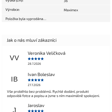
výška (cm)
:
36
Výrobce
:
Maximex
Položka byla vyprodána…
Veronika Veličková
VV
28.7.2026
Ivan Boleslav
IB
27.7.2026
Vše proběhlo bez problémů. Rychlé dodání, produkt
odpovídá fotce a popisu a jsme s ním maximálně spokojeni.
Jaroslav
J