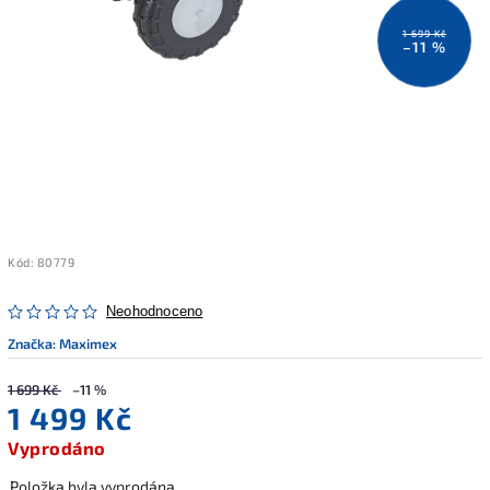
1 699 Kč
–11 %
Kód:
80779
Neohodnoceno
Značka:
Maximex
1 699 Kč
–11 %
1 499 Kč
Vyprodáno
Položka byla vyprodána…