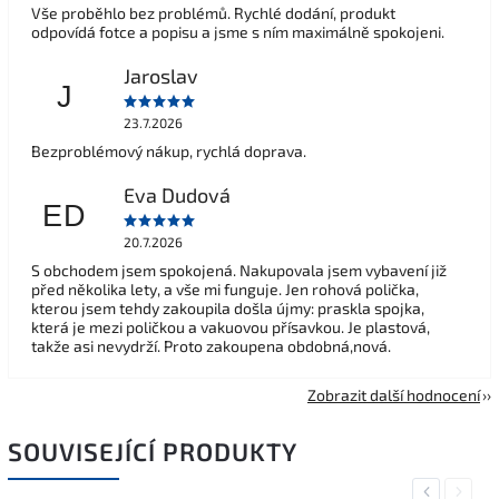
Vše proběhlo bez problémů. Rychlé dodání, produkt
odpovídá fotce a popisu a jsme s ním maximálně spokojeni.
Jaroslav
J
23.7.2026
Bezproblémový nákup, rychlá doprava.
Eva Dudová
ED
20.7.2026
S obchodem jsem spokojená. Nakupovala jsem vybavení již
před několika lety, a vše mi funguje. Jen rohová polička,
kterou jsem tehdy zakoupila došla újmy: praskla spojka,
která je mezi poličkou a vakuovou přísavkou. Je plastová,
takže asi nevydrží. Proto zakoupena obdobná,nová.
Zobrazit další hodnocení
SOUVISEJÍCÍ PRODUKTY
Previous
Next