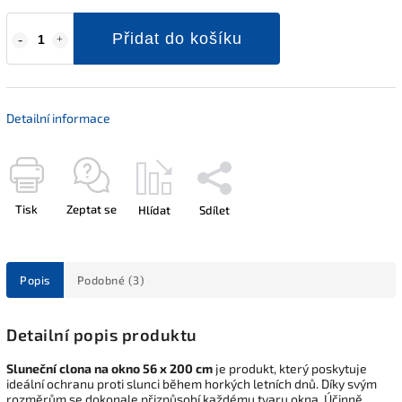
Přidat do košíku
Detailní informace
Tisk
Zeptat se
Hlídat
Sdílet
Popis
Podobné (3)
Detailní popis produktu
Sluneční clona na okno 56 x 200 cm
je produkt, který poskytuje
ideální ochranu proti slunci během horkých letních dnů. Díky svým
rozměrům se dokonale přizpůsobí každému tvaru okna. Účinně