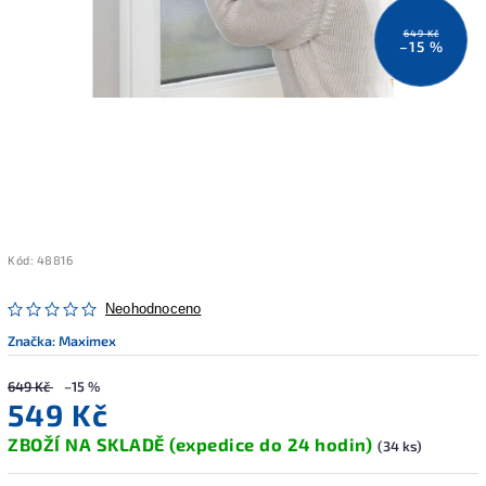
649 Kč
–15 %
Kód:
48816
Neohodnoceno
Značka:
Maximex
649 Kč
–15 %
549 Kč
ZBOŽÍ NA SKLADĚ (expedice do 24 hodin)
(34 ks)