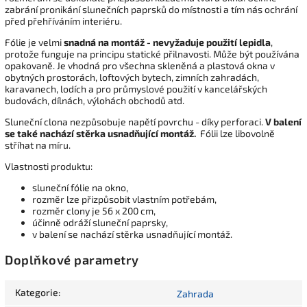
zabrání pronikání slunečních paprsků do místnosti a tím nás ochrání
před přehříváním interiéru.
Fólie je velmi
snadná na montáž - nevyžaduje použití lepidla
,
protože funguje na principu statické přilnavosti. Může být používána
opakovaně. Je vhodná pro všechna skleněná a plastová okna v
obytných prostorách, loftových bytech, zimních zahradách,
karavanech, lodích a pro průmyslové použití v kancelářských
budovách, dílnách, výlohách obchodů atd.
Sluneční clona nezpůsobuje napětí povrchu - díky perforaci.
V balení
se také nachází stěrka usnadňující montáž.
Fólii lze libovolně
stříhat na míru.
Vlastnosti produktu:
sluneční fólie na okno,
rozměr lze přizpůsobit vlastním potřebám,
rozměr clony je 56 x 200 cm,
účinně odráží sluneční paprsky,
v balení se nachází stěrka usnadňující montáž.
Doplňkové parametry
Kategorie
:
Zahrada