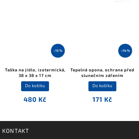
–17 %
–15 %
 na rajčata, 2 kusy
Taška na jídlo, izotermická,
Tepelná o
38 x 38 x 17 cm
slun
Do košíku
Do košíku
319 Kč
480 Kč
KONTAKT