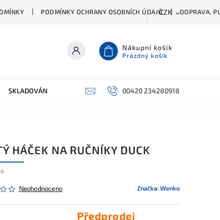
DMÍNKY
PODMÍNKY OCHRANY OSOBNÍCH ÚDAJŮ
DOPRAVA, PL
CZK
Nákupní košík
Prázdný košík
SKLADOVÁNÍ A ČIŠTĚNÍ
PŘÍSLUŠENSTVÍ
00420 234280918
ŠATNÍK
TÝ HÁČEK NA RUČNÍKY DUCK
46
Značka:
Wenko
Neohodnoceno
Předprodej