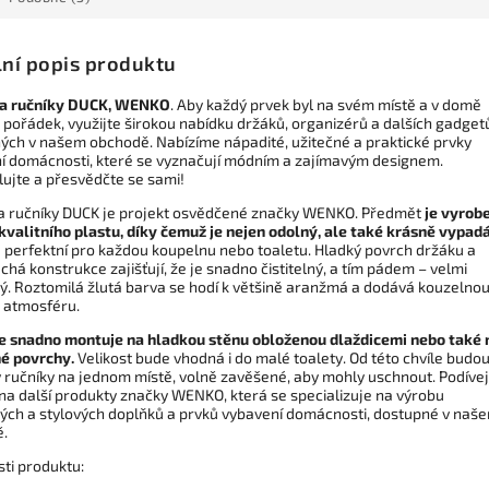
lní popis produktu
na ručníky DUCK, WENKO
. Aby každý prvek byl na svém místě a v domě
 pořádek, využijte širokou nabídku držáků, organizérů a dalších gadget
ých v našem obchodě. Nabízíme nápadité, užitečné a praktické prvky
í domácnosti, které se vyznačují módním a zajímavým designem.
lujte a přesvědčte se sami!
a ručníky DUCK je projekt osvědčené značky WENKO. Předmět
je vyrob
kvalitního plastu, díky čemuž je nejen odolný, ale také krásně vypad
e perfektní pro každou koupelnu nebo toaletu. Hladký povrch držáku a
há konstrukce zajišťují, že je snadno čistitelný, a tím pádem – velmi
ký. Roztomilá žlutá barva se hodí k většině aranžmá a dodává kouzelnou
 atmosféru.
e snadno montuje na hladkou stěnu obloženou dlaždicemi nebo také 
é povrchy.
Velikost bude vhodná i do malé toalety. Od této chvíle budo
 ručníky na jednom místě, volně zavěšené, aby mohly uschnout. Podívej
 na další produkty značky WENKO, která se specializuje na výrobu
kých a stylových doplňků a prvků vybavení domácnosti, dostupné v naš
.
sti produktu: