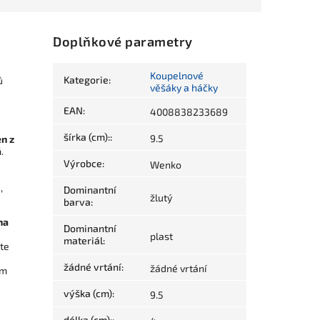
Doplňkové parametry
Koupelnové
Kategorie
:
ů
věšáky a háčky
EAN
:
4008838233689
šírka (cm):
:
9.5
en z
á
.
Výrobce
:
Wenko
,
Dominantní
žlutý
barva
:
na
Dominantní
u
plast
materiál
:
te
žádné vrtání
:
žádné vrtání
em
výška (cm)
:
9.5
délka (cm):
: