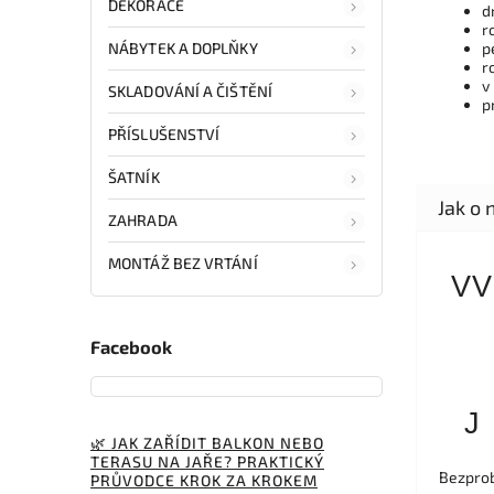
DEKORACE
d
r
NÁBYTEK A DOPLŇKY
p
r
v
SKLADOVÁNÍ A ČIŠTĚNÍ
p
PŘÍSLUŠENSTVÍ
ŠATNÍK
ZAHRADA
MONTÁŽ BEZ VRTÁNÍ
VV
Facebook
J
🌿 JAK ZAŘÍDIT BALKON NEBO
TERASU NA JAŘE? PRAKTICKÝ
Bezprob
PRŮVODCE KROK ZA KROKEM