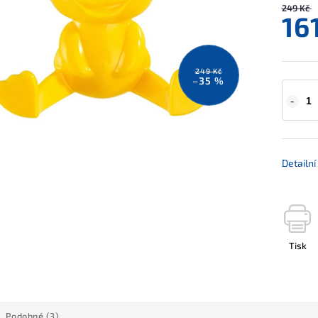
249 Kč
16
249 Kč
–35 %
Detailn
Tisk
Podobné (3)