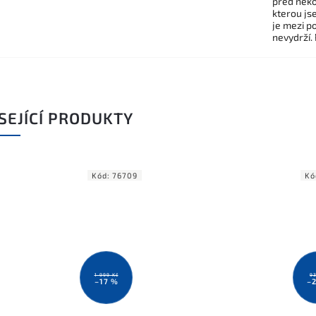
před někol
kterou js
je mezi po
nevydrží.
SEJÍCÍ PRODUKTY
Kód:
76709
Kó
1 999 Kč
93
–17 %
–