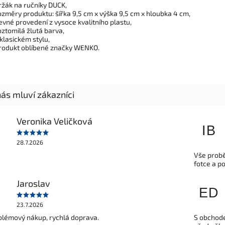
ržák na ručníky DUCK,
ozměry produktu: šířka 9,5 cm x výška 9,5 cm x hloubka 4 cm,
evné provedení z vysoce kvalitního plastu,
oztomilá žlutá barva,
 klasickém stylu,
rodukt oblíbené značky WENKO.
Veronika Veličková
IB
28.7.2026
Vše probě
fotce a p
Jaroslav
ED
23.7.2026
lémový nákup, rychlá doprava.
S obchode