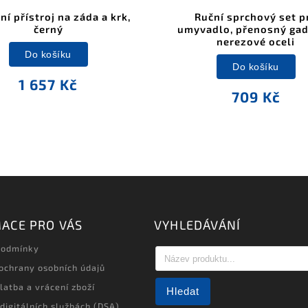
í přístroj na záda a krk,
Ruční sprchový set p
černý
umyvadlo, přenosný gad
nerezové oceli
Do košíku
Do košíku
1 657 Kč
709 Kč
ACE PRO VÁS
VYHLEDÁVÁNÍ
podmínky
ochrany osobních údajů
latba a vrácení zboží
Hledat
 digitálních službách (DSA)