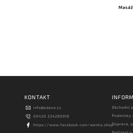
Masážn
KONTAKT
INFORM
Obchodní 
info
@
edaxo.cz
Podmínky 
00420 234280918
Doprava, p
https://www.facebook.com/wenko.shop
Nařízení o