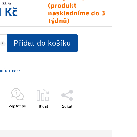
–35 %
(produkt
1 Kč
naskladníme do 3
týdnů)
Přidat do košíku
í informace
Zeptat se
Hlídat
Sdílet