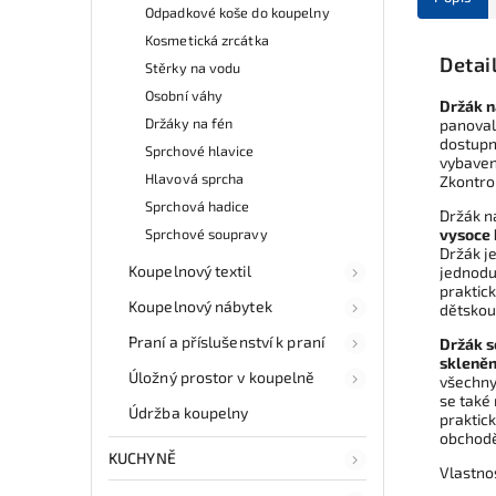
Odpadkové koše do koupelny
Kosmetická zrcátka
Detai
Stěrky na vodu
Osobní váhy
Držák 
Držáky na fén
panoval
dostupn
Sprchové hlavice
vybaven
Hlavová sprcha
Zkontro
Sprchová hadice
Držák n
Sprchové soupravy
vysoce 
Držák j
Koupelnový textil
jednoduc
praktic
Koupelnový nábytek
dětskou
Praní a příslušenství k praní
Držák s
skleněn
Úložný prostor v koupelně
všechny
se také
Údržba koupelny
praktic
obchodě
KUCHYNĚ
Vlastno