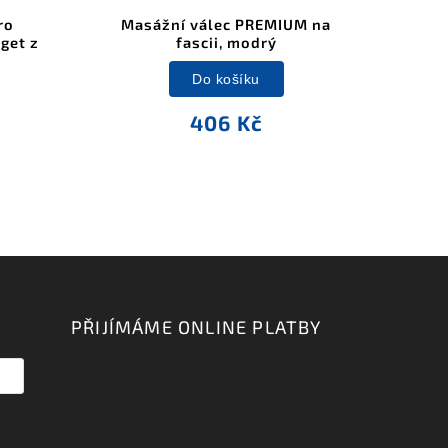
ro
Masážní válec PREMIUM na
get z
fascii, modrý
Do košíku
406 Kč
PŘIJÍMÁME ONLINE PLATBY