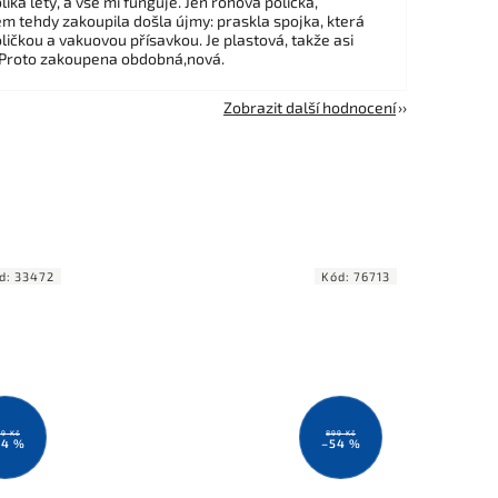
ika lety, a vše mi funguje. Jen rohová polička,
em tehdy zakoupila došla újmy: praskla spojka, která
ličkou a vakuovou přísavkou. Je plastová, takže asi
 Proto zakoupena obdobná,nová.
Zobrazit další hodnocení
d:
33472
Kód:
76713
9 Kč
899 Kč
24 %
–54 %