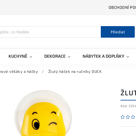
OBCHODNÍ PO
Hledat
KUCHYNĚ
DEKORACE
NÁBYTEK A DOPLŇKY
nové věšáky a háčky
/
Žlutý háček na ručníky DUCK
ŽLU
Kód:
335