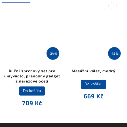
Previous
Next
–24 %
–15 %
Ruční sprchový set pro
Masážní válec, modrý
umyvadlo, přenosný gadget
z nerezové oceli
Do košíku
Do košíku
669 Kč
709 Kč