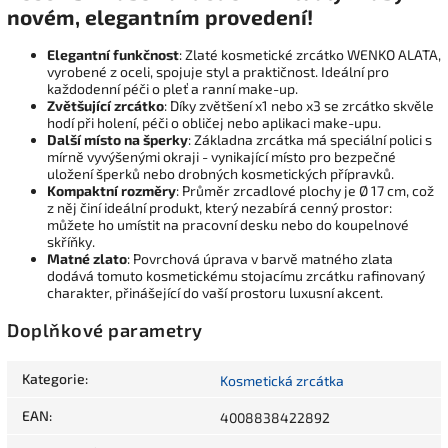
novém, elegantním provedení!
Elegantní funkčnost
: Zlaté kosmetické zrcátko WENKO ALATA,
vyrobené z oceli, spojuje styl a praktičnost. Ideální pro
každodenní péči o pleť a ranní make-up.
Zvětšující zrcátko
: Díky zvětšení x1 nebo x3 se zrcátko skvěle
hodí při holení, péči o obličej nebo aplikaci make-upu.
Další místo na šperky
: Základna zrcátka má speciální polici s
mírně vyvýšenými okraji - vynikající místo pro bezpečné
uložení šperků nebo drobných kosmetických přípravků.
Kompaktní rozměry
: Průměr zrcadlové plochy je Ø 17 cm, což
z něj činí ideální produkt, který nezabírá cenný prostor:
můžete ho umístit na pracovní desku nebo do koupelnové
skříňky.
Matné zlato
: Povrchová úprava v barvě matného zlata
dodává tomuto kosmetickému stojacímu zrcátku rafinovaný
charakter, přinášející do vaší prostoru luxusní akcent.
Doplňkové parametry
Kategorie
:
Kosmetická zrcátka
EAN
:
4008838422892