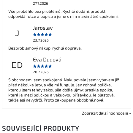
27.7.2026
Vše proběhlo bez problémů. Rychlé dodání, produkt
odpovídá fotce a popisu a jsme s ním maximálně spokojeni.
Jaroslav
J
23.7.2026
Bezproblémový nákup, rychlá doprava.
Eva Dudová
ED
20.7.2026
S obchodem jsem spokojená. Nakupovala jsem vybavení již
před několika lety, a vše mi funguje. Jen rohová polička,
kterou jsem tehdy zakoupila došla újmy: praskla spojka,
která je mezi poličkou a vakuovou přísavkou. Je plastová,
takže asi nevydrží. Proto zakoupena obdobná,nová.
Zobrazit další hodnocení
SOUVISEJÍCÍ PRODUKTY