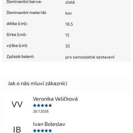
Dominantní barva
:
zlatá
Dominantní materiál
:
kov
délka (cm):
:
18,5
šírka (cm):
:
15
výška (cm)
:
35
Způsob balení
:
pro samostatné sestavení
Veronika Veličková
VV
28.7.2026
Ivan Boleslav
IB