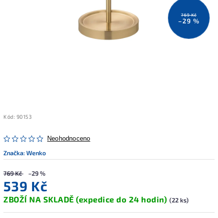
769 Kč
–29 %
Kód:
90153
Neohodnoceno
Značka:
Wenko
769 Kč
–29 %
539 Kč
ZBOŽÍ NA SKLADĚ (expedice do 24 hodin)
(22 ks)