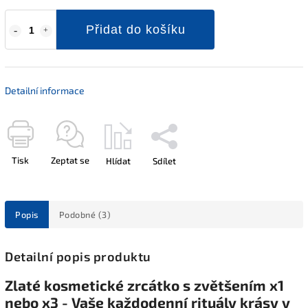
Přidat do košíku
Detailní informace
Tisk
Zeptat se
Hlídat
Sdílet
Popis
Podobné (3)
Detailní popis produktu
Zlaté kosmetické zrcátko s zvětšením x1
nebo x3 - Vaše každodenní rituály krásy v