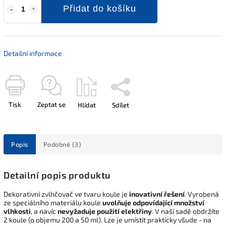
Přidat do košíku
Detailní informace
Tisk
Zeptat se
Hlídat
Sdílet
Popis
Podobné (3)
Detailní popis produktu
Dekorativní zvlhčovač ve tvaru koule je
inovativní řešení
. Vyrobená
ze speciálního materiálu koule
uvolňuje odpovídající množství
vlhkosti
, a navíc
nevyžaduje použití elektřiny
. V naší sadě obdržíte
2 koule (o objemu 200 a 50 ml). Lze je umístit prakticky všude - na