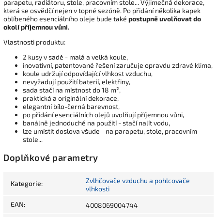
parapetu, radiátoru, stole, pracovním stole... Výjimečná dekorace,
která se osvědčí nejen v topné sezóně. Po přidání několika kapek
oblíbeného esenciálního oleje bude také
postupně uvolňovat do
okolí příjemnou vůni.
Vlastnosti produktu:
2 kusy v sadě - malá a velká koule,
inovativní, patentované řešení zaručuje opravdu zdravé klima,
koule udržují odpovídající vlhkost vzduchu,
nevyžadují použití baterií, elektřiny,
sada stačí na místnost do 18 m²,
praktická a originální dekorace,
elegantní bílo-černá barevnost,
po přidání esenciálních olejů uvolňují příjemnou vůni,
banálně jednoduché na použití - stačí nalít vodu,
lze umístit doslova všude - na parapetu, stole, pracovním
stole...
Doplňkové parametry
Zvlhčovače vzduchu a pohlcovače
Kategorie
:
vlhkosti
EAN
:
4008069004744