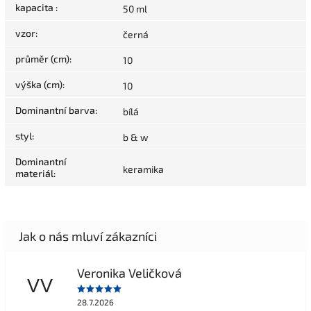
kapacita
:
50 ml
vzor
:
černá
průměr (cm)
:
10
výška (cm)
:
10
Dominantní barva
:
bílá
styl
:
b & w
Dominantní
keramika
materiál
:
Veronika Veličková
VV
28.7.2026