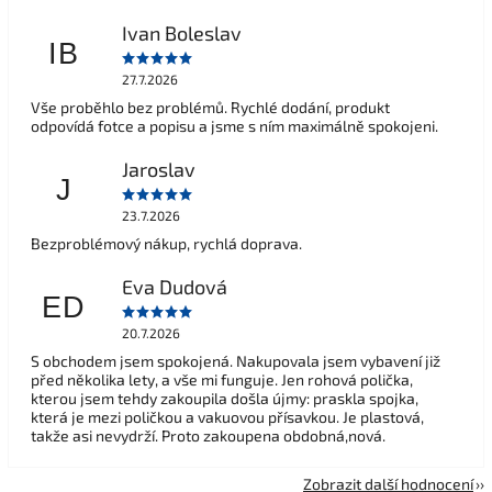
Ivan Boleslav
IB
27.7.2026
Vše proběhlo bez problémů. Rychlé dodání, produkt
odpovídá fotce a popisu a jsme s ním maximálně spokojeni.
Jaroslav
J
23.7.2026
Bezproblémový nákup, rychlá doprava.
Eva Dudová
ED
20.7.2026
S obchodem jsem spokojená. Nakupovala jsem vybavení již
před několika lety, a vše mi funguje. Jen rohová polička,
kterou jsem tehdy zakoupila došla újmy: praskla spojka,
která je mezi poličkou a vakuovou přísavkou. Je plastová,
takže asi nevydrží. Proto zakoupena obdobná,nová.
Zobrazit další hodnocení