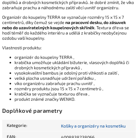
doplňků a drobných kosmetických přípravků. Je dobré zmínit, že víko
zabraňuje prachu a náhodnému zalití věcí uvnitř organizéru.
Organizér do koupelny TERRA se vyznačuje rozměry 15 x 15 x 7
centimetrů, díky čemuž se vejde
na pracovní desku, do zásuvek
nebo do uzavíratelných koupelnových skříněk
. Textura dřeva se
hodí téměř do každého interiéru a udělá z krabičky neobyčejnou
ozdobu vaší koupelny.
Vlastnosti produktu:
organizér do koupelny TERRA ,
krabička umožňuje ukládání bižuterie, vlasových doplňků či
drobných kosmetických přípravků ,
vysokokvalitní bambus je odolný proti vlhkosti a zalití ,
velká plocha usnadňuje udržení pořádku ,
víko organizéru zabraňuje prachu uvnitř ,
rozměry produktu jsou 15 x 15 x 7 centimetrů ,
krabička se vyznačuje texturou dřeva ,
produkt známé značky WENKO.
Doplňkové parametry
Kategorie
:
Košíky a organizéry na kosmetiku
EAN
:
4008838238066