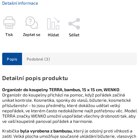
Detailní informace
Tisk
Zeptat se
Hlídat
Sdílet
Popis
Podobné (3)
Detailní popis produktu
Organizér do koupelny TERRA, bambus, 15 x 15 cm, WENKO
.
Organizér do koupelny přichází na pomoc, když pořádek začíná
unikat kontrole. Kosmetika, sponky do vlasů, bižuterie, kosmetické
příslušenství – to jsou předměty, které dokážou udělat velký
nepořádek, ve kterém často nedokážeme najít potřebnou věc. Model
TERRA značky WENKO umožní uspořádat všechny drobnosti tak, aby
ve vaší koupelně panoval pořádek a harmonie.
Krabička
byla vyrobena z bambusu,
který je odolný proti vlhkosti a
zalití. Velká plocha umožňuje současné ukládání bižuterie, vlasových