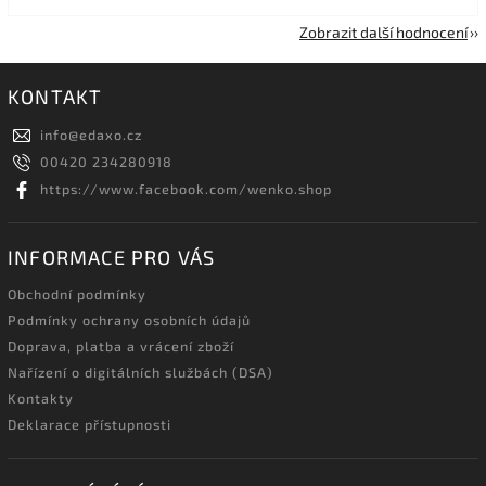
Zobrazit další hodnocení
KONTAKT
info
@
edaxo.cz
00420 234280918
https://www.facebook.com/wenko.shop
INFORMACE PRO VÁS
Obchodní podmínky
Podmínky ochrany osobních údajů
Doprava, platba a vrácení zboží
Nařízení o digitálních službách (DSA)
Kontakty
Deklarace přístupnosti