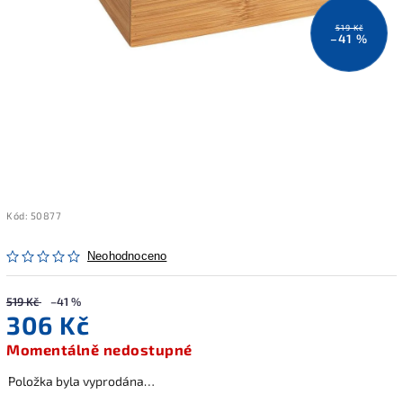
519 Kč
–41 %
Kód:
50877
Neohodnoceno
519 Kč
–41 %
306 Kč
Momentálně nedostupné
Položka byla vyprodána…