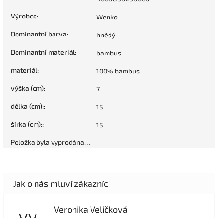
Výrobce
:
Wenko
Dominantní barva
:
hnědý
Dominantní materiál
:
bambus
materiál
:
100% bambus
výška (cm)
:
7
délka (cm):
:
15
šírka (cm):
:
15
Položka byla vyprodána…
Veronika Veličková