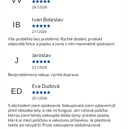
VV
28.7.2026
Ivan Boleslav
IB
27.7.2026
Vše proběhlo bez problémů. Rychlé dodání, produkt
odpovídá fotce a popisu a jsme s ním maximálně spokojeni.
Jaroslav
J
23.7.2026
Bezproblémový nákup, rychlá doprava.
Eva Dudová
ED
20.7.2026
S obchodem jsem spokojená. Nakupovala jsem vybavení již
před několika lety, a vše mi funguje. Jen rohová polička,
kterou jsem tehdy zakoupila došla újmy: praskla spojka,
která je mezi poličkou a vakuovou přísavkou. Je plastová,
takže asi nevydrží. Proto zakoupena obdobná,nová.