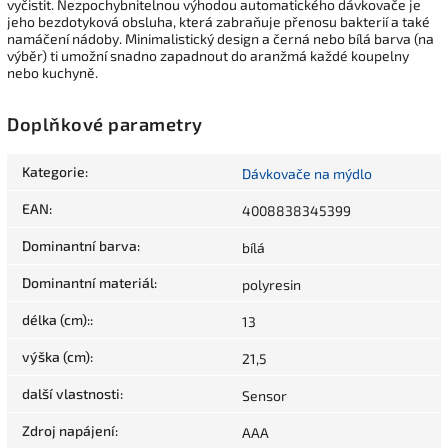
vyčistit. Nezpochybnitelnou výhodou automatického dávkovače je
jeho bezdotyková obsluha, která zabraňuje přenosu bakterií a také
namáčení nádoby. Minimalistický design a černá nebo bílá barva (na
výběr) ti umožní snadno zapadnout do aranžmá každé koupelny
nebo kuchyně.
Doplňkové parametry
Kategorie
:
Dávkovače na mýdlo
EAN
:
4008838345399
Dominantní barva
:
bílá
Dominantní materiál
:
polyresin
délka (cm):
:
13
výška (cm)
:
21,5
další vlastnosti
:
Sensor
Zdroj napájení
:
AAA