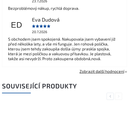
23.7.2026
Bezproblémový nákup, rychlá doprava.
Eva Dudová
ED
20.7.2026
S obchodem jsem spokojená. Nakupovala jsem vybavení již
před několika lety, a vše mi funguje. Jen rohová polička,
kterou jsem tehdy zakoupila došla újmy: praskla spojka,
která je mezi poličkou a vakuovou přísavkou. Je plastová,
takže asi nevydrží. Proto zakoupena obdobná,nová.
Zobrazit další hodnocení
SOUVISEJÍCÍ PRODUKTY
Previous
Next