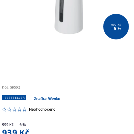
999 Kč
–6 %
Kód:
59502
BESTSELLER
Značka:
Wenko
Neohodnoceno
999 Kč
–6 %
939 Kč