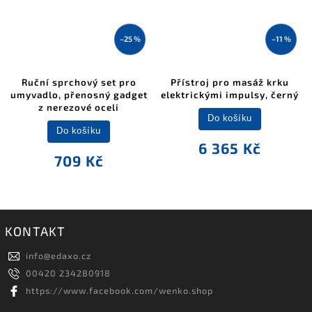
–25 %
–11 %
Ruční sprchový set pro
Přístroj pro masáž krku
umyvadlo, přenosný gadget
elektrickými impulsy, černý
z nerezové oceli
Do košíku
Do košíku
6 365 Kč
709 Kč
KONTAKT
info
@
edaxo.cz
00420 234280918
https://www.facebook.com/wenko.shop