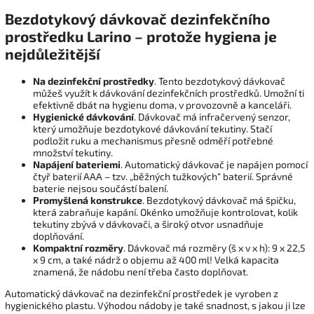
Bezdotykový dávkovač dezinfekčního
prostředku Larino – protože hygiena je
nejdůležitější
Na dezinfekční prostředky
. Tento bezdotykový dávkovač
můžeš využít k dávkování dezinfekčních prostředků. Umožní ti
efektivně dbát na hygienu doma, v provozovně a kanceláři.
Hygienické dávkování
. Dávkovač má infračervený senzor,
který umožňuje bezdotykové dávkování tekutiny. Stačí
podložit ruku a mechanismus přesně odměří potřebné
množství tekutiny.
Napájení bateriemi
. Automatický dávkovač je napájen pomocí
čtyř baterií AAA – tzv. „běžných tužkových“ baterií. Správné
baterie nejsou součástí balení.
Promyšlená konstrukce
. Bezdotykový dávkovač má špičku,
která zabraňuje kapání. Okénko umožňuje kontrolovat, kolik
tekutiny zbývá v dávkovači, a široký otvor usnadňuje
doplňování.
Kompaktní rozměry
. Dávkovač má rozměry (š x v x h): 9 x 22,5
x 9 cm, a také nádrž o objemu až 400 ml! Velká kapacita
znamená, že nádobu není třeba často doplňovat.
Automatický dávkovač na dezinfekční prostředek je vyroben z
hygienického plastu. Výhodou nádoby je také snadnost, s jakou ji lze