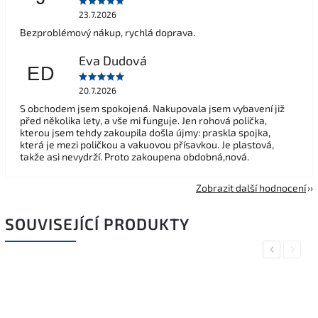
23.7.2026
Bezproblémový nákup, rychlá doprava.
Eva Dudová
ED
20.7.2026
S obchodem jsem spokojená. Nakupovala jsem vybavení již
před několika lety, a vše mi funguje. Jen rohová polička,
kterou jsem tehdy zakoupila došla újmy: praskla spojka,
která je mezi poličkou a vakuovou přísavkou. Je plastová,
takže asi nevydrží. Proto zakoupena obdobná,nová.
Zobrazit další hodnocení
SOUVISEJÍCÍ PRODUKTY
Previous
Next