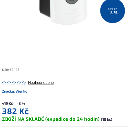
419 Kč
–8 %
Kód:
59495
Neohodnoceno
Značka:
Wenko
419 Kč
–8 %
382 Kč
ZBOŽÍ NA SKLADĚ (expedice do 24 hodin)
(18 ks)