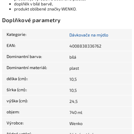
doplňěk v bílé barvě,
produkt oblíbené značky WENKO.
Doplňkové parametry
Kategorie
:
Dávkovače na mýdlo
EAN
:
4008838336762
Dominantní barva
:
bílá
Dominantní materiál
:
plast
délka (cm):
:
10,5
šírka (cm):
:
10,5
výška (cm)
:
24,5
objem
:
740 ml
Výrobce
:
Wenko
žádné vrtání
: