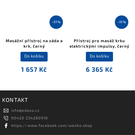
–17 %
–11 %
Masážní přístroj na záda a
Přístroj pro masáž krku
krk, černý
elektrickými impulsy, černý
Do košíku
Do košíku
1 657 Kč
6 365 Kč
KONTAKT
info
@
edaxo.cz
00420 234280918
https://www.facebook.com/wenko.shop