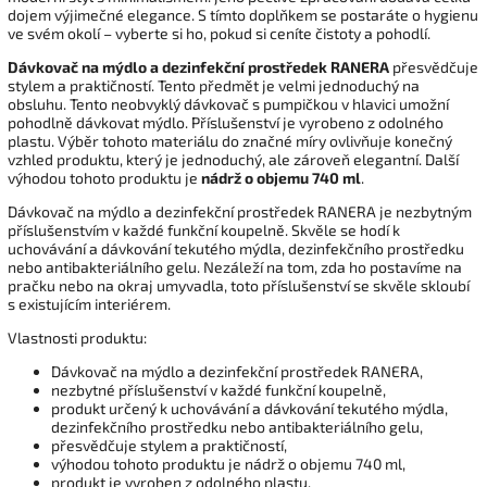
dojem výjimečné elegance. S tímto doplňkem se postaráte o hygienu
ve svém okolí – vyberte si ho, pokud si ceníte čistoty a pohodlí.
Dávkovač na mýdlo a dezinfekční prostředek RANERA
přesvědčuje
stylem a praktičností. Tento předmět je velmi jednoduchý na
obsluhu. Tento neobvyklý dávkovač s pumpičkou v hlavici umožní
pohodlně dávkovat mýdlo. Příslušenství je vyrobeno z odolného
plastu. Výběr tohoto materiálu do značné míry ovlivňuje konečný
vzhled produktu, který je jednoduchý, ale zároveň elegantní. Další
výhodou tohoto produktu je
nádrž o objemu 740 ml
.
Dávkovač na mýdlo a dezinfekční prostředek RANERA je nezbytným
příslušenstvím v každé funkční koupelně. Skvěle se hodí k
uchovávání a dávkování tekutého mýdla, dezinfekčního prostředku
nebo antibakteriálního gelu. Nezáleží na tom, zda ho postavíme na
pračku nebo na okraj umyvadla, toto příslušenství se skvěle skloubí
s existujícím interiérem.
Vlastnosti produktu:
Dávkovač na mýdlo a dezinfekční prostředek RANERA,
nezbytné příslušenství v každé funkční koupelně,
produkt určený k uchovávání a dávkování tekutého mýdla,
dezinfekčního prostředku nebo antibakteriálního gelu,
přesvědčuje stylem a praktičností,
výhodou tohoto produktu je nádrž o objemu 740 ml,
produkt je vyroben z odolného plastu,