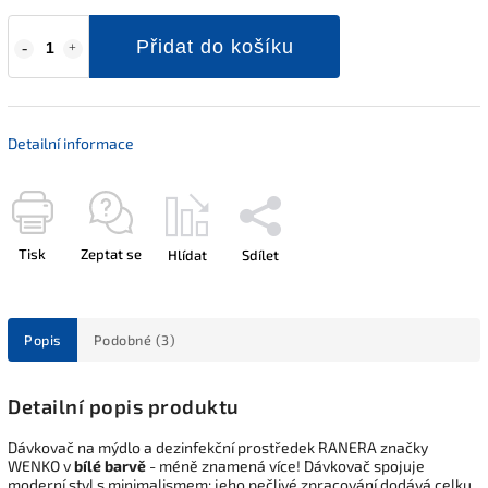
Přidat do košíku
Detailní informace
Tisk
Zeptat se
Hlídat
Sdílet
Popis
Podobné (3)
Detailní popis produktu
Dávkovač na mýdlo a dezinfekční prostředek RANERA značky
WENKO v
bílé barvě
- méně znamená více! Dávkovač spojuje
moderní styl s minimalismem: jeho pečlivé zpracování dodává celku