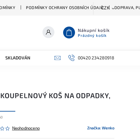
DMÍNKY
PODMÍNKY OCHRANY OSOBNÍCH ÚDAJŮ
DOPRAVA, PL
CZK
Nákupní košík
Prázdný košík
SKLADOVÁNÍ A ČIŠTĚNÍ
PŘÍSLUŠENSTVÍ
00420 234280918
ŠATNÍK
Ý KOUPELNOVÝ KOŠ NA ODPADKY,
60
Značka:
Wenko
Neohodnoceno