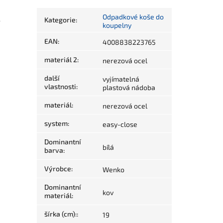
Odpadkové koše do
Kategorie
:
o
koupelny
EAN
:
4008838223765
materiál 2
:
nerezová ocel
další
vyjímatelná
vlastnosti
:
plastová nádoba
materiál
:
nerezová ocel
system
:
easy-close
Dominantní
bílá
barva
:
Výrobce
:
Wenko
Dominantní
kov
materiál
:
šírka (cm):
:
19