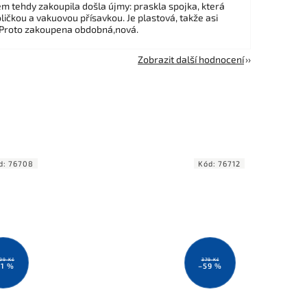
em tehdy zakoupila došla újmy: praskla spojka, která
ličkou a vakuovou přísavkou. Je plastová, takže asi
 Proto zakoupena obdobná,nová.
Zobrazit další hodnocení
d:
76708
Kód:
76712
199 Kč
379 Kč
11 %
–59 %