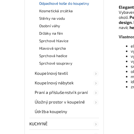
Odpadkové koše do koupelny
Elegant
Kosmetická zrcátka
Vybave
okolí.
P
Stěrky na vodu
design.
Osobní váhy
navíc
he
Držáky na fén
Vlastnos
Sprchové hlavice
e
Hlavová sprcha
v
Sprchová hadice
v
v
Sprchové soupravy
s
o
Koupelnový textil
m
i
Koupelnový nábytek
z
Praní a příslušenství k praní
Úložný prostor v koupelně
Údržba koupelny
KUCHYNĚ