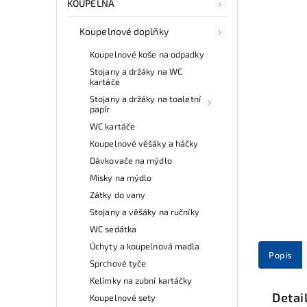
KOUPELNA
Koupelnové doplňky
Koupelnové koše na odpadky
Stojany a držáky na WC
kartáče
Stojany a držáky na toaletní
papír
WC kartáče
Koupelnové věšáky a háčky
Dávkovače na mýdlo
Misky na mýdlo
Zátky do vany
Stojany a věšáky na ručníky
WC sedátka
Úchyty a koupelnová madla
Popis
Sprchové tyče
Kelímky na zubní kartáčky
Detai
Koupelnové sety