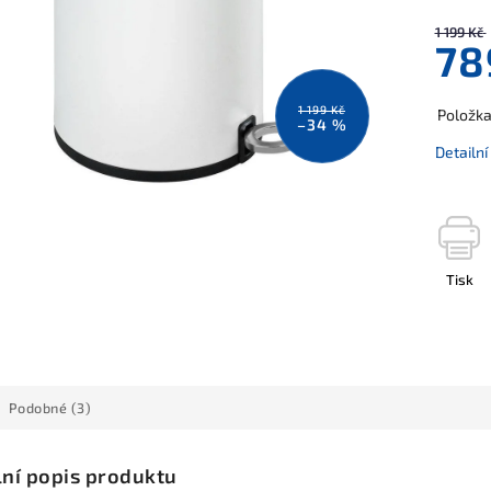
1 199 Kč
78
1 199 Kč
Položk
–34 %
Detailn
Tisk
Podobné (3)
lní popis produktu