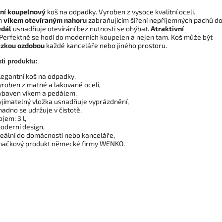
ní koupelnový
koš na odpadky. Vyroben z vysoce kvalitní oceli.
n
víkem otevíraným nahoru
zabraňujícím šíření nepříjemných pachů d
edál
usnadňuje otevírání bez nutnosti se ohýbat.
Atraktivní
Perfektně se hodí do moderních koupelen a nejen tam. Koš může být
zkou ozdobou
každé kanceláře nebo jiného prostoru.
ti produktu:
legantní koš na odpadky,
yroben z matné a lakované oceli,
ybaven víkem a pedálem,
yjímatelný vložka usnadňuje vyprázdnění,
nadno se udržuje v čistotě,
bjem: 3 l,
oderní design,
deální do domácnosti nebo kanceláře,
načkový produkt německé firmy WENKO.