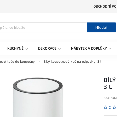
OBCHODNÍ PO
Hledat
KUCHYNĚ
DEKORACE
NÁBYTEK A DOPLŇKY
ové koše do koupelny
/
Bílý koupelnový koš na odpadky, 3 l
BÍL
3 L
Kód:
246