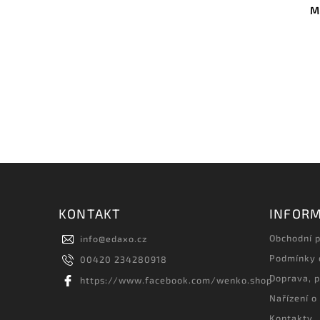
M
KONTAKT
INFORM
Obchodní 
info
@
edaxo.cz
Podmínky 
00420 234280918
Doprava, p
https://www.facebook.com/wenko.shop
Nařízení o
Kontakty