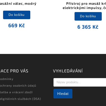
asážní válec, modrý
Přístroj pro masáž kr
elektrickými impulsy, č
Do košíku
Do košíku
669 Kč
6 365 Kč
ACE PRO VÁS
VYHLEDÁVÁNÍ
podmínky
ochrany osobních údajů
latba a vrácení zboží
Hledat
 digitálních službách (DSA)