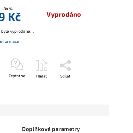
–34 %
9 Kč
Vyprodáno
a byla vyprodána…
í informace
Zeptat se
Hlídat
Sdílet
Doplňkové parametry