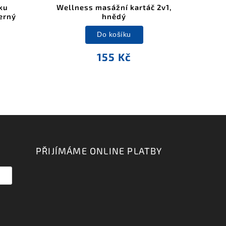
ku
Wellness masážní kartáč 2v1,
erný
hnědý
Do košíku
155 Kč
PŘIJÍMÁME ONLINE PLATBY