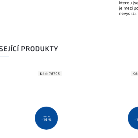
kterou js
je mezi po
nevydrží.
SEJÍCÍ PRODUKTY
Kód:
76705
Kó
799 Kč
7 
–16 %
–