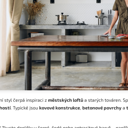
ní styl čerpá inspiraci z
městských loftů
a starých továren. S
hostí
. Typické jsou
kovové konstrukce
,
betonové povrchy
a
?
Zkuste doplňky v černé, šedé nebo antracitové barvě – napří