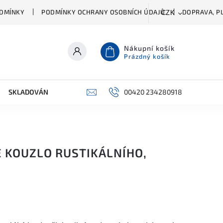
DMÍNKY
PODMÍNKY OCHRANY OSOBNÍCH ÚDAJŮ
DOPRAVA, PL
CZK
Nákupní košík
Prázdný košík
SKLADOVÁNÍ A ČIŠTĚNÍ
PŘÍSLUŠENSTVÍ
00420 234280918
ŠATNÍK
TE KOUZLO RUSTIKÁLNÍHO,
U