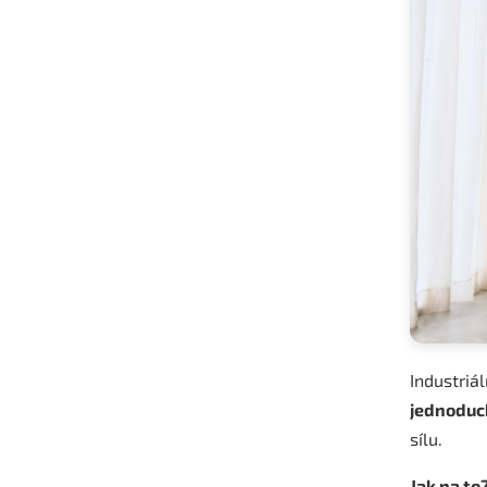
Industriál
jednoduc
sílu.
Jak na to