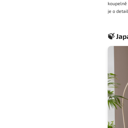
koupelně 
je o detai
🍃 Jap