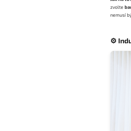
zvolte
ba
nemusí bý
⚙️ Ind