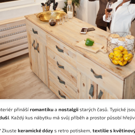
teriér přináší
romantiku
a
nostalgii
starých časů. Typické js
 duší
. Každý kus nábytku má svůj příběh a prostor působí hřeji
?
Zkuste
keramické dózy
s retro potiskem,
textilie s květinov