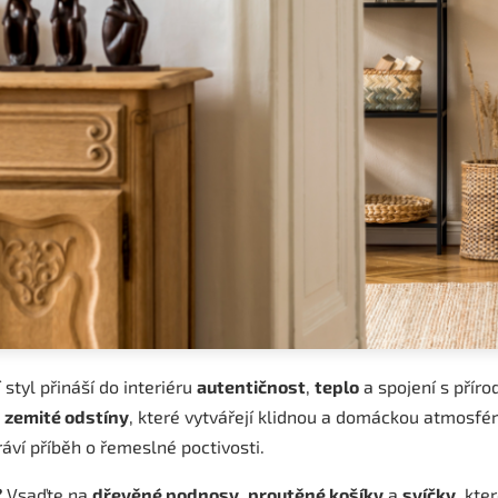
 styl přináší do interiéru
autentičnost
,
teplo
a spojení s přír
a
zemité odstíny
, které vytvářejí klidnou a domáckou atmosfér
ráví příběh o řemeslné poctivosti.
?
Vsaďte na
dřevěné podnosy
,
proutěné košíky
a
svíčky
, kte