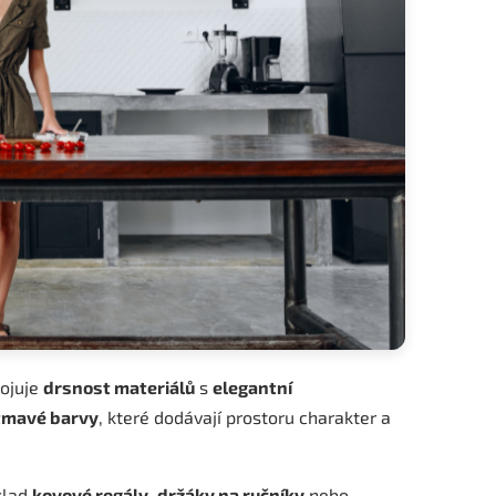
pojuje
drsnost materiálů
s
elegantní
tmavé barvy
, které dodávají prostoru charakter a
klad
kovové regály
,
držáky na ručníky
nebo