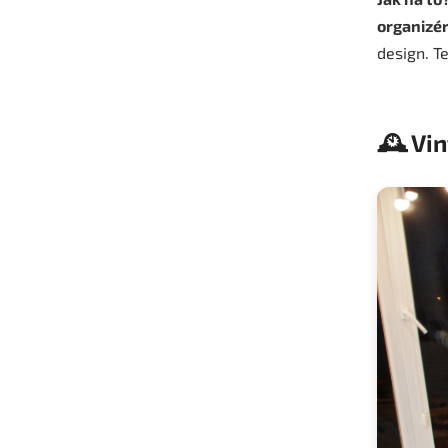
organizé
design. T
🕰️ Vi