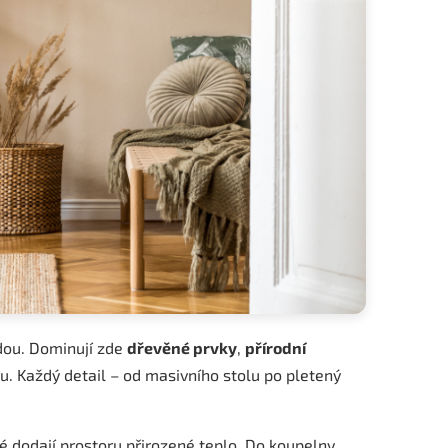
odou. Dominují zde
dřevěné prvky
,
přírodní
u. Každý detail – od masivního stolu po pletený
ré dodají prostoru přirozené teplo. Do koupelny