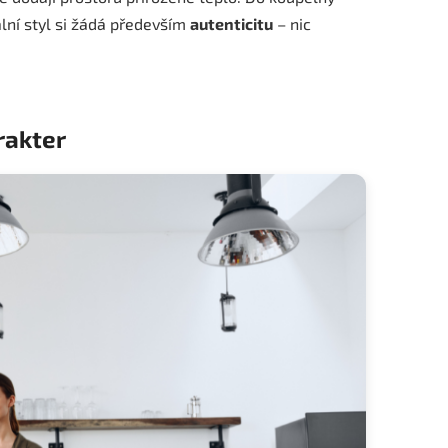
ální styl si žádá především
autenticitu
– nic
rakter