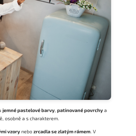
ou
jemné pastelové barvy
,
patinované povrchy
a
vě, osobně a s charakterem.
ými vzory
nebo
zrcadla se zlatým rámem
. V