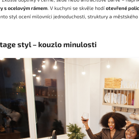
ry s ocelovým rámem
. V kuchyni se skvěle hodí
otevřené poli
ento styl ocení milovníci jednoduchosti, struktury a městského
ntage styl – kouzlo minulosti