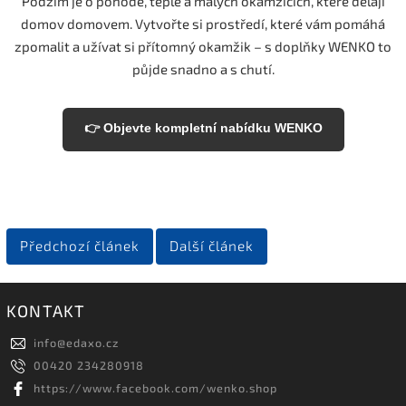
Podzim je o pohodě, teple a malých okamžicích, které dělají
domov domovem. Vytvořte si prostředí, které vám pomáhá
zpomalit a užívat si přítomný okamžik – s doplňky WENKO to
půjde snadno a s chutí.
👉 Objevte kompletní nabídku WENKO
Předchozí článek
Další článek
KONTAKT
info
@
edaxo.cz
00420 234280918
https://www.facebook.com/wenko.shop