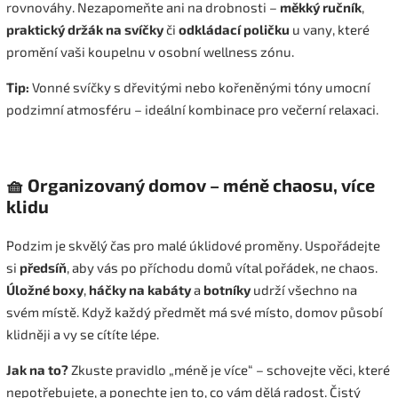
rovnováhy. Nezapomeňte ani na drobnosti –
měkký ručník
,
praktický držák na svíčky
či
odkládací poličku
u vany, které
promění vaši koupelnu v osobní wellness zónu.
Tip:
Vonné svíčky s dřevitými nebo kořeněnými tóny umocní
podzimní atmosféru – ideální kombinace pro večerní relaxaci.
🧺 Organizovaný domov – méně chaosu, více
klidu
Podzim je skvělý čas pro malé úklidové proměny. Uspořádejte
si
předsíň
, aby vás po příchodu domů vítal pořádek, ne chaos.
Úložné boxy
,
háčky na kabáty
a
botníky
udrží všechno na
svém místě. Když každý předmět má své místo, domov působí
klidněji a vy se cítíte lépe.
Jak na to?
Zkuste pravidlo „méně je více“ – schovejte věci, které
nepotřebujete, a ponechte jen to, co vám dělá radost. Čistý