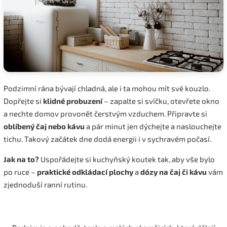
Podzimní rána bývají chladná, ale i ta mohou mít své kouzlo.
Dopřejte si
klidné probuzení
– zapalte si svíčku, otevřete okno
a nechte domov provonět čerstvým vzduchem. Připravte si
oblíbený čaj nebo kávu
a pár minut jen dýchejte a naslouchejte
tichu. Takový začátek dne dodá energii i v sychravém počasí.
Jak na to?
Uspořádejte si kuchyňský koutek tak, aby vše bylo
po ruce –
praktické odkládací plochy
a
dózy na čaj či kávu
vám
zjednoduší ranní rutinu.