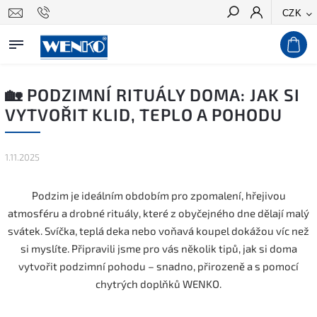
CZK
Hledat
🏡 PODZIMNÍ RITUÁLY DOMA: JAK SI
VYTVOŘIT KLID, TEPLO A POHODU
1.11.2025
Podzim je ideálním obdobím pro zpomalení, hřejivou
atmosféru a drobné rituály, které z obyčejného dne dělají malý
svátek. Svíčka, teplá deka nebo voňavá koupel dokážou víc než
si myslíte. Připravili jsme pro vás několik tipů, jak si doma
vytvořit podzimní pohodu – snadno, přirozeně a s pomocí
chytrých doplňků WENKO.