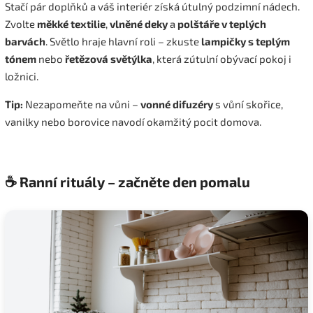
Stačí pár doplňků a váš interiér získá útulný podzimní nádech.
Zvolte
měkké textilie
,
vlněné deky
a
polštáře v teplých
barvách
. Světlo hraje hlavní roli – zkuste
lampičky s teplým
tónem
nebo
řetězová světýlka
, která zútulní obývací pokoj i
ložnici.
Tip:
Nezapomeňte na vůni –
vonné difuzéry
s vůní skořice,
vanilky nebo borovice navodí okamžitý pocit domova.
☕ Ranní rituály – začněte den pomalu