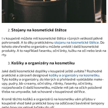
Stojany na kosmetické štětce
I v koupelně můžete mít kosmetické štětce různých velikostí pěkně
pohromadě. A to díky praktickému
stojanu na kosmetické štětce
. Do
tohoto otevřeného organizéru můžete umístit i další kosmetické
produkty. A to například řasenku, oční linky, tužku na oči nebo lesk na
rty.
Košíky a organizéry na kosmetiku
Jaké další kosmetické doplňky v koupelně ještě uvítáte? Rozhodně
praktické a zároveň designové
košíky a organizéry na kosmetiku
.
Tyto košíky a organizéry, do kterých si přehledně vyskládáte make-
upy, pudry, bb-creamy, oční stíny, rtěnky, řasenky, oční linky,
rozjasňovače či další kosmetiku, můžete mít jak na očích položené
třeba na umyvadle, tak schované v koupelnové skříňce.
Kromě těchto košíků a organizérů na kosmetiku vám přijdou v
koupelně vhod také praktické boxy na odličovací bavlněné tampony
nebo boxy na vatové tyčinky do uší.