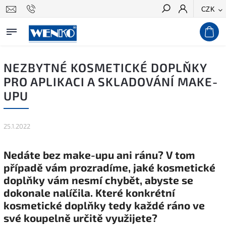
CZK
Hledat
NEZBYTNÉ KOSMETICKÉ DOPLŇKY
PRO APLIKACI A SKLADOVÁNÍ MAKE-
UPU
25.1.2022
Nedáte bez make-upu ani ránu? V tom
případě vám prozradíme, jaké kosmetické
doplňky vám nesmí chybět, abyste se
dokonale nalíčila. Které konkrétní
kosmetické doplňky tedy každé ráno ve
své koupelně určitě využijete?