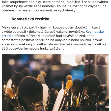
Jaké koupelnové doplňky, které pomáhají s aplikací i se skladováním
kosmetiky, by každé ženě neměly v koupelně rozhodně chybět? Jde
především o následující kosmetické vychytávky.
Kosmetická zrcátka
Make-up zrcátko patří k hlavním koupelnovým doplňkům, který
skvěle poslouží k dokonalé úpravě vašeho zevnějšku.
Kosmetické
zrcátko
přitom můžete v koupelně buď zavěsit na zeď, nebo
samostatně postavit například na umyvadlo nebo poličku. Kromě
klasického make-up zrcátka jistě uvítáte také kosmetické zrcátko s
LED podsvícením nebo s funkcí zvětšení.