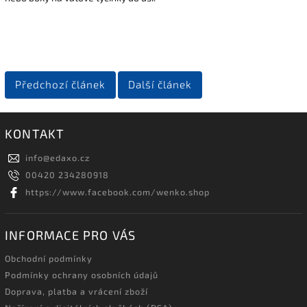
Předchozí článek
Další článek
KONTAKT
info
@
edaxo.cz
00420 234280918
https://www.facebook.com/wenko.shop
INFORMACE PRO VÁS
Obchodní podmínky
Podmínky ochrany osobních údajů
Doprava, platba a vrácení zboží