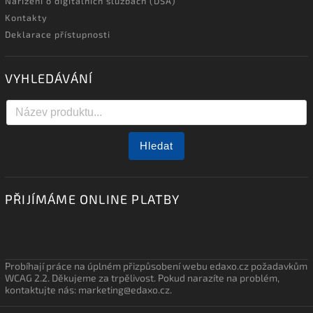
Nařízení o digitálních službách (DSA)
Kontakty
Deklarace přístupnosti
VYHLEDÁVÁNÍ
Hledat
PŘIJÍMÁME ONLINE PLATBY
Probíhají práce na úplném přizpůsobení webu edaxo.cz požadavkům
WCAG 2.2. Děkujeme za trpělivost. Pokud narazíte na problém,
kontaktujte nás: marketing@edaxo.cz.