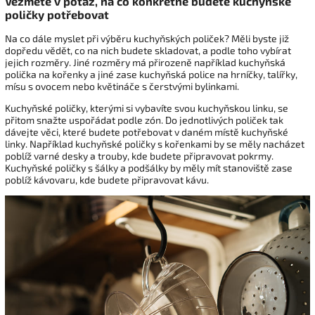
Vezměte v potaz, na co konkrétně budete kuchyňské
poličky potřebovat
Na co dále myslet při výběru kuchyňských poliček? Měli byste již
dopředu vědět, co na nich budete skladovat, a podle toho vybírat
jejich rozměry. Jiné rozměry má přirozeně například kuchyňská
polička na kořenky a jiné zase kuchyňská police na hrníčky, talířky,
mísu s ovocem nebo květináče s čerstvými bylinkami.
Kuchyňské poličky, kterými si vybavíte svou kuchyňskou linku, se
přitom snažte uspořádat podle zón. Do jednotlivých poliček tak
dávejte věci, které budete potřebovat v daném místě kuchyňské
linky. Například kuchyňské poličky s kořenkami by se měly nacházet
poblíž varné desky a trouby, kde budete připravovat pokrmy.
Kuchyňské poličky s šálky a podšálky by měly mít stanoviště zase
poblíž kávovaru, kde budete připravovat kávu.