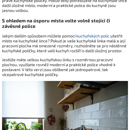
právě kuchyňské poličky. Pokud tedy potřebujete na kuchyňské lince
další úložné místo, moderní a praktické police do kuchyně jsou
jasnou volbou.
S ohledem na úsporu místa volte volně stojící či
závěsné police
Jakým dalším způsobem můžete pomocí
kuchyňských polic
ušetřit
místo na kuchyňské lince? Pokud je vaše kuchyňská linka malá a její
pracovní plocha má omezené rozměry, rozhodněte se pro nástěnné
kuchyňské poličky, které vaši kuchyň rozšíří o další úložný prostor.
Jestliže máte velkou kuchyňskou linku s rozměrnou pracovní
plochou, využijete rovněž moderní a praktické police vhodné k
postavení. V této verzi jsou oblíbené jak jednopatrové, tak
vícepatrové kuchyňské poličky.