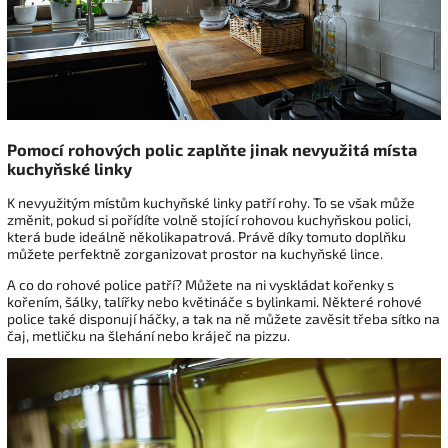
Pomocí rohových polic zaplňte jinak nevyužitá místa
kuchyňské linky
K nevyužitým místům kuchyňské linky patří rohy. To se však může
změnit, pokud si pořídíte volně stojící rohovou kuchyňskou polici,
která bude ideálně několikapatrová. Právě díky tomuto doplňku
můžete perfektně zorganizovat prostor na kuchyňské lince.
A co do rohové police patří? Můžete na ni vyskládat kořenky s
kořením, šálky, talířky nebo květináče s bylinkami. Některé rohové
police také disponují háčky, a tak na ně můžete zavěsit třeba sítko na
čaj, metličku na šlehání nebo kráječ na pizzu.