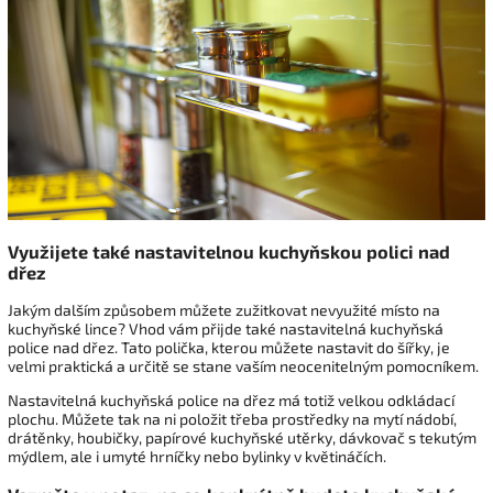
Využijete také nastavitelnou kuchyňskou polici nad
dřez
Jakým dalším způsobem můžete zužitkovat nevyužité místo na
kuchyňské lince? Vhod vám přijde také nastavitelná kuchyňská
police nad dřez. Tato polička, kterou můžete nastavit do šířky, je
velmi praktická a určitě se stane vaším neocenitelným pomocníkem.
Nastavitelná kuchyňská police na dřez má totiž velkou odkládací
plochu. Můžete tak na ni položit třeba prostředky na mytí nádobí,
drátěnky, houbičky, papírové kuchyňské utěrky, dávkovač s tekutým
mýdlem, ale i umyté hrníčky nebo bylinky v květináčích.