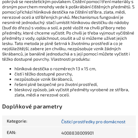
pokrývá se neestetickým povlakem. Čistění pomocí tření materiály s
drsným povrchem mnohdy vede k poškrábání čištěných předmětů. S
pomocí přichází hliníková destička na čištění stříbra, zlata, mědi,
nerezové oceli a stříbřených prvků. Mechanismus fungování je
nesmírně jednoduchý: stačí umístit hliníkovou destičku do nádoby
(buď do dřezu) s vodou a solí, a poté vložit na chvíli příbory nebo
předměty, které chceme vyčistit. Po chvíli je třeba vyjmout vyčištěné
předměty z vody, opláchnout, osušit a už si můžeme užívat jejich
lesku. Tato metoda je plně šetrná k životnímu prostředí a co je
nejdůležitější, zabere jen chvilku, nezpůsobuje vznik žádných
škrábanců, je banálně jednoduchá a s její pomocí můžete vyčistit i
těžko dostupné povrchy. Vlastnosti produktu:
hliníková destička o rozměrech 13 x 15 cm,
čistí i těžko dostupné povrchy,
nezpůsobuje vznik škrábanců,
řešení plně bezpečné pro životní prostředí,
bleskový způsob, jak vyčistit předměty vyrobené ze stříbra,
zlata, mědi a nerezové oceli.
Doplňkové parametry
Kategorie
:
Čisticí prostředky pro domácnost
EAN
:
4008838009901