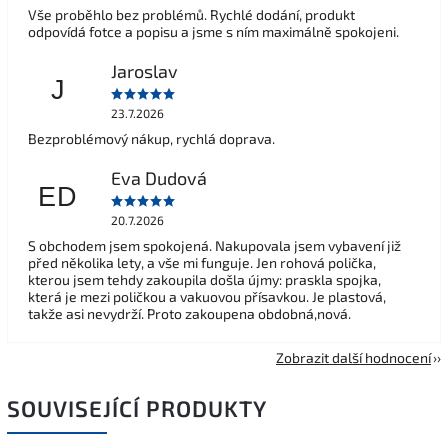
Vše proběhlo bez problémů. Rychlé dodání, produkt
odpovídá fotce a popisu a jsme s ním maximálně spokojeni.
Jaroslav
J
23.7.2026
Bezproblémový nákup, rychlá doprava.
Eva Dudová
ED
20.7.2026
S obchodem jsem spokojená. Nakupovala jsem vybavení již
před několika lety, a vše mi funguje. Jen rohová polička,
kterou jsem tehdy zakoupila došla újmy: praskla spojka,
která je mezi poličkou a vakuovou přísavkou. Je plastová,
takže asi nevydrží. Proto zakoupena obdobná,nová.
Zobrazit další hodnocení
SOUVISEJÍCÍ PRODUKTY